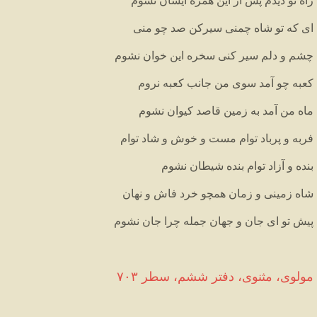
راه
تو
دیدم
پس
از
این
همره
ایشان
نشوم
ای
که
تو
شاه
چمنی
سیرکن
صد
چو
منی
چشم
و
دلم
سیر
کنی
سخره
این
خوان
نشوم
کعبه
چو
آمد
سوی
من
جانب
کعبه
نروم
ماه
من
آمد
به
زمین
قاصد
کیوان
نشوم
فربه
و
پرباد
توام
مست
و
خوش
و
شاد
توام
بنده
و
آزاد
توام
بنده
شیطان
نشوم
شاه
زمینی
و
زمان
همچو
خرد
فاش
و
نهان
پیش
تو
ای
جان
و
جهان
جمله
چرا
جان
نشوم
مولوی،
مثنوی،
دفتر
ششم،
سطر
۷۰۳