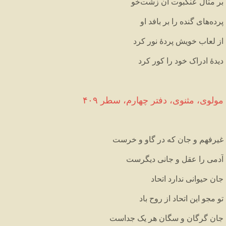
بر
مثال
عنکبوت
آن
زشت
خو
پرده
های
گنده
را
بر
بافد
او
از
لعاب
خویش
پردهٔ
نور
کرد
دیدهٔ
ادراک
خود
را
کور
کرد
مولوی،
مثنوی،
دفتر
چهارم،
سطر
۴۰۹
غیرفهم
و
جان
که
در
گاو
و
خرست
آدمی
را
عقل
و
جانی
دیگرست
جان
حیوانی
ندارد
اتحاد
تو
مجو
این
اتحاد
از
روح
باد
جان
گرگان
و
سگان
هر
یک
جداست