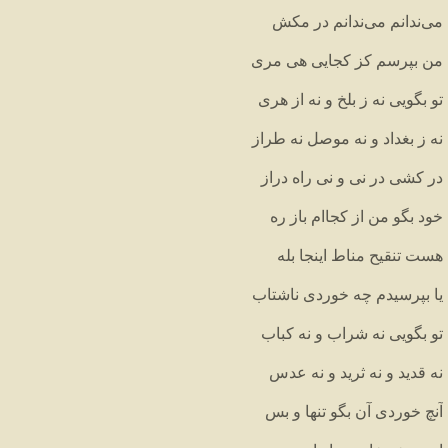
می
ندانم
می
ندانم
در
مکش
من
بپرسم
کز
کجایی
هی
مری
تو
بگویی
نه
ز
بلخ
و
نه
از
هری
نه
ز
بغداد
و
نه
موصل
نه
طراز
در
کشی
در
نی
و
نی
راه
دراز
خود
بگو
من
از
کجاام
باز
ره
هست
تنقیح
مناط
اینجا
بله
یا
بپرسیدم
چه
خوردی
ناشتاب
تو
بگویی
نه
شراب
و
نه
کباب
نه
قدید
و
نه
ثرید
و
نه
عدس
آنچ
خوردی
آن
بگو
تنها
و
بس