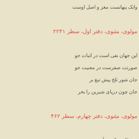
وانک
پنهانست
مغز
و
اصل
اوست
مولوی،
مثنوی،
دفتر
اول،
سطر
۲۲۴۱
این
جهان
نفی
است
در
اثبات
جو
صورتت
صفرست
در
معنیت
جو
جان
شور
تلخ
پیش
تیغ
بر
جان
چون
دریای
شیرین
را
بخر
مولوی،
مثنوی،
دفتر
چهارم،
سطر
۴۶۲