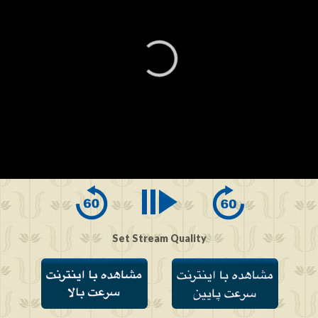
0
seconds
of
0
seconds
Set Stream Quality