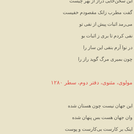
این
سخن
خایی
دراز
از
بهر
چیست
گفت
مطرب
زانک
مقصودم
خفیست
می
رمد
اثبات
پیش
از
نفی
تو
نفی
کردم
تا
بری
ز
اثبات
بو
در
نوا
آرم
بنفی
این
ساز
را
چون
بمیری
مرگ
گوید
راز
را
مولوی،
مثنوی،
دفتر
دوم،
سطر
۱۲۸۰
این
جهان
نیست
چون
هستان
شده
وان
جهان
هست
بس
پنهان
شده
اینک
بر
کارست
بی
کارست
و
پوست