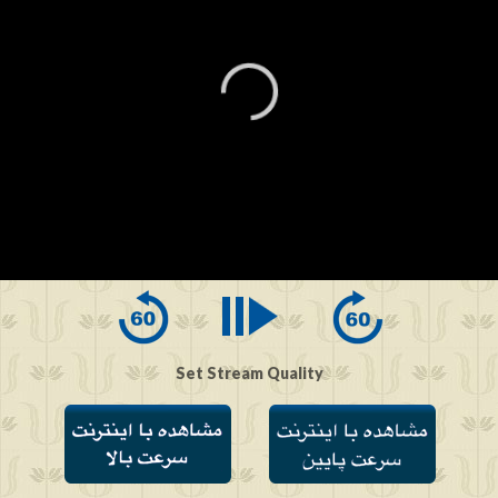
0
seconds
of
0
seconds
Set Stream Quality