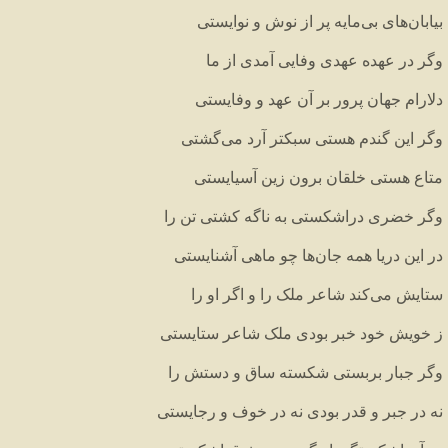
بیابان
های
بی
مایه
پر
از
نوش
و
نوایستی
وگر
در
عهده
عهدی
وفایی
آمدی
از
ما
دلارام
جهان
پرور
بر
آن
عهد
و
وفایستی
وگر
این
گندم
هستی
سبکتر
آرد
می
گشتی
متاع
هستی
خلقان
برون
زین
آسیایستی
وگر
خضری
دراشکستی
به
ناگه
کشتی
تن
را
در
این
دریا
همه
جان
ها
چو
ماهی
آشنایستی
ستایش
می
کند
شاعر
ملک
را
و
اگر
او
را
ز
خویش
خود
خبر
بودی
ملک
شاعر
ستایستی
وگر
جبار
بربستی
شکسته
ساق
و
دستش
را
نه
در
جبر
و
قدر
بودی
نه
در
خوف
و
رجایستی