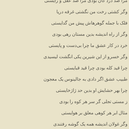
مرا
صد
درد
کان
بودی
مرا
صد
عقل
و
رایستی
وگر
کشتی
رخت
من
نگشتی
غرقه
دریا
فلک
با
جمله
گوهرهاش
پیش
من
گدایستی
وگر
از
راه
اندیشه
بدین
مستان
رهی
بودی
خرد
در
کار
عشق
ما
چرا
بی
دست
و
پایستی
وگر
خسرو
از
این
شیرین
یکی
انگشت
لیسیدی
چرا
قید
کله
بودی
چرا
قید
قبایستی
طبیب
عشق
اگر
دادی
به
جالینوس
یک
معجون
چرا
بهر
حشایش
او
بدین
حد
ژاژخایستی
ز
مستی
تجلی
گر
سر
هر
کوه
را
بودی
مثال
ابر
هر
کوهی
معلق
بر
هوایستی
وگر
غولان
اندیشه
همه
یک
گوشه
رفتندی