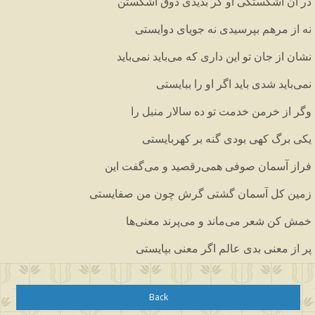
در
آن
اشکستگی
او
گر
بدیدی
ذوق
اشکستن
نه
از
مرهم
بپرسیدی
نه
جویای
دوایستی
نشان
از
جان
تو
این
داری
که
می
باید
نمی
باید
نمی
باید
شدی
باید
اگر
او
را
ببایستی
وگر
از
خرمن
خدمت
تو
ده
سالار
منبل
را
یکی
برگ
کهی
بودی
گنه
بر
کهربایستی
فراز
آسمان
صوفی
همی
رقصید
و
می
گفت
این
زمین
کل
آسمان
گشتی
گرش
چون
من
صفایستی
خمش
کن
شعر
می
ماند
و
می
پرند
معنی
ها
پر
از
معنی
بدی
عالم
اگر
معنی
بپایستی
Back