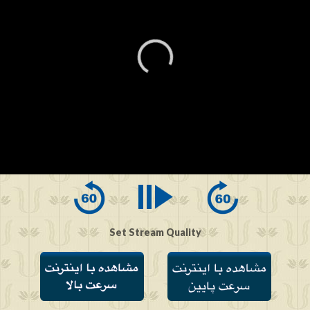
0
seconds
of
0
seconds
Set Stream Quality