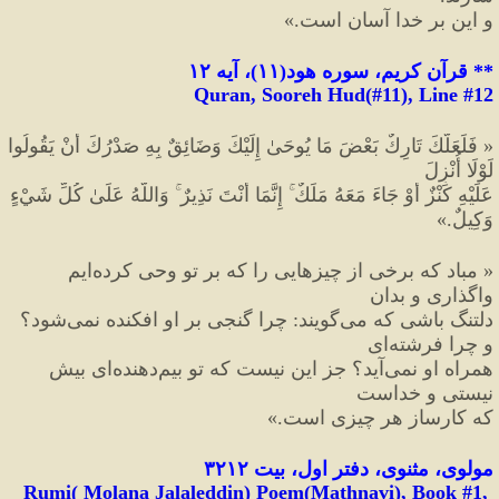
و اين بر خدا آسان است.
»
**
 قرآن کریم، سوره هود
(
۱۱
)
، آیه ۱۲
Quran, Sooreh Hud(#11
), Line #
12
«
 فَلَعَلَّكَ تَارِكٌ بَعْضَ مَا يُوحَىٰ إِلَيْكَ وَضَائِقٌ بِهِ صَدْرُكَ أَنْ يَقُولُوا 
لَوْلَا أُنْزِلَ
عَلَيْهِ كَنْزٌ أَوْ جَاءَ مَعَهُ مَلَكٌ ۚ إِنَّمَا أَنْتَ نَذِيرٌ ۚ وَاللَّهُ عَلَىٰ كُلِّ شَيْءٍ 
وَكِيلٌ.
»
«
 مباد كه برخى از چيزهايى را كه بر تو وحى كرده
ايم 
واگذارى و بدان
دلتنگ باشى كه مى
گويند
:
 چرا گنجى بر او افكنده نمى
شود؟ 
و چرا فرشته
اى
همراه او نمى
آيد؟ جز اين نيست كه تو بيم
دهنده
اى بيش 
نيستى و خداست
كه كارساز هر چيزى است.
»
مولوی، مثنوی، دفتر اول، بیت ۳۲۱۲
Rumi( Molana Jalaleddin) Poem(Mathnavi), Book #1, 