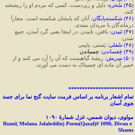
(
۴۵
)
 سُخره
:
 ذلیل و زیردست، کسی 
که مردم او را ریشخند 
کنند.
(
۴۶
)
 شکسته
پایگان
:
آنان
که
پایشان
شکسته
است
. 
مجازاً
درماندگان یا
مریدان
مبتدی
.
(
۴۷
)
 تَنیدن
:
بافتن،
تابیدن
. 
در
اینجا
یعنی
گرد
آمدن،
جمع
شدن.
(
۴۸
)
 سُفلی
: 
پَستی،
پایینی
(
۴۹
)
 چَفساندن
:
چسباندن
(
۵۰
)
 سِریش
:
 ریشهٔ گیاهیست که آن را آرد می کنند و از 
خمیر آن ماده ای چسبناک به دست می آورند.
************************
تمام
اشعار
برنامه
بر
اساس
فرمت
سایت
گنج
نما
برای
جست
جوی
آسان
مولوی، دیوان شمس، غزل شمارهٔ ۱۰۹۰
Rumi( Molana Jalaleddin) Poem(Qazal)# 
1090
, Divan e 
Shams