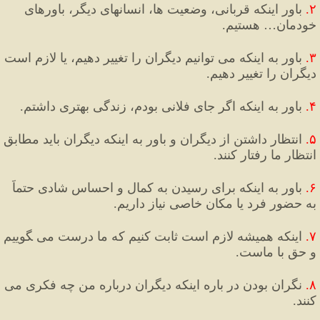
۲
.
 باور اینکه قربانی، وضعیت ها، انسانهای دیگر، باورهای 
خودمان… هستیم.
۳
.
 باور به اینکه می توانیم دیگران را تغییر دهیم، یا لازم است 
دیگران را تغییر دهیم.
۴
.
 باور به اینکه اگر جای فلانی بودم، زندگی بهتری داشتم.
۵
.
 انتظار داشتن از دیگران و باور به اینکه دیگران باید مطابق 
انتظار ما رفتار کنند.
۶
.
 باور به اینکه برای رسیدن به کمال و احساس شادی حتماً 
به حضور فرد یا مکان خاصی نیاز داریم.
۷
.
 اینکه ﻫﻤﯿﺸﻪ ﻻﺯﻡ اﺳﺖ ﺛﺎﺑﺖ ﮐﻨﯿﻢ ﮐﻪ ﻣﺎ درﺳﺖ می ﮕﻮﯾﯿﻢ 
و ﺣﻖ ﺑﺎ ﻣﺎﺳﺖ.
۸
.
 نگران بودن در باره اینکه دیگران درباره من چه فکری می 
کنند.