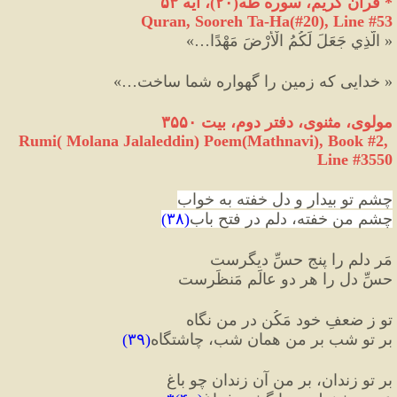
*
 قرآن کریم، سوره طه
(
۲۰
)
، آیه ۵۳
Quran, Sooreh Ta-Ha(#20
), Line #
53
«
 الَّذِي جَعَلَ لَكُمُ الْأَرْضَ مَهْدًا
…
»
«
 خدایی که زمین را گهواره شما ساخت…
»
مولوی،
مثنوی،
دفتر
دوم،
بیت
۳۵۵۰
Rumi( Molana Jalaleddin) Poem(Mathnavi), Book #2, 
Line #3550
چشم تو بیدار و دل خفته به خواب
چشمِ من خفته، دلم در فتحِ باب
(
۳۸
)
مَر دلم را پنج حسِّ دیگرست
حسِّ دل را هر دو عالَم مَنظَرست
تو ز ضعفِ خود مَکُن در من نگاه
بر تو شب بر من همان شب، چاشتگاه
(
۳۹
)
بر تو زندان، بر من آن زندان چو باغ