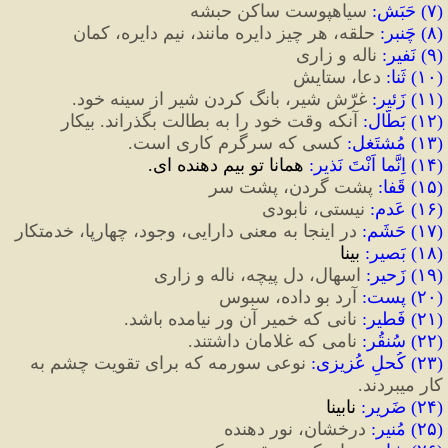
(
۷
)
 حَبَش
:
 سیاهپوست ساکن حبشه
(
۸
)
 چَنبر
:
 حلقه، هر چیز دایره مانند، نیم دایره، کمان
(
۹
)
 نَفیر
:
 ناله و زاری
(
۱۰
)
 ثَنا
:
 دعا، ستایش
(
۱۱
)
 زَئیر
:
 غرّش شیر، بانگ کردن شیر از سینه خود.
(
۱۲
)
 بَطّال
:
 آنکه وقت خود را به بطالت بگذراند. بیکار
(
۱۳
)
 مُشتَغل
:
 کسی که سرگرم کاری است.
(
۱۴
)
 اِنَّما اَنْتَ نَذیر
:
 همانا تو بیم دهنده ای.
(
۱۵
)
 قَفا
:
 پشت گردن، پشت سر
(
۱۶
)
 عَدم
:
 نیستی، نابودی
(
۱۷
)
 حَشَم
:
 در اینجا به معنی دارایی، وجود، چهارپا، خدمتکار
(
۱۸
)
 بَصیر
:
 بینا
(
۱۹
)
 زَحیر
:
 اسهال، دل پیچه، ناله و زاری
(
۲۰
)
 پِست
:
آرد بو داده، سبوس
(
۲۱
)
 فَطیر
:
 نانی که خمیر آن ور نیامده باشد.
(
۲۲
)
 سُنقُر
:
 نامی که غلامان داشتند.
(
۲۳
)
 کُحلِ عُزیزی
:
 نوعی سورمه که برای تقویت چشم به 
کار میبردند.
(
۲۴
)
 ضَریر
:
 نابینا
(
۲۵
)
 مُنیر
:
 درخشان، نور دهنده