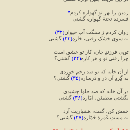
زمین را بهرِ تو گهواره کردم
*
فسرده تختهٔ گهواره گشتی
روان کردم ز سنگت آبِ حیوان
(
۳۲
)
به سویِ خشک رفتی، خاره
(
۳۳
)
 گشتی
تویی فرزندِ جان، کارِ تو عشق است
چرا رفتی تو و هر کاره
(
۳۴
)
 گشتی؟
از آن خانه که تو صد زخم خوردی
به گِردِ آن دَر و دَرساره
(
۳۵
)
 گشتی؟
در آن خانه که صد حلوا چشیدی
نگشتی مطمئن، اَمّاره
(
۳۶
)
 گشتی
خمش کن، گفت، هشیاریت آرد
نه مستِ غَمزهٔ خَمّاره
(
۳۷
)
 گشتی؟