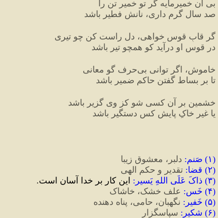
بی آن خمیرمایه گر تو خمیر تن را
صد سال گرم داری، نانش فطیر باشد
گر قابِ قوس خواهی، دل راست کن چو تیری
در قوس او درآید کو همچو تیر باشد
خاموش، اگر توانی بی
حرف گو معانی
تا بر بساط گفتن حاکم ضمیر باشد
خشمین بر آن کسی شو کز وی گزیر باشد
یا غیر خاکِ پایش کس دستگیر باشد
(
۱
)
 صَنم
:
 دلبر، معشوق زیبا
(
۲
)
 قضا
:
 تقدیر و حکم الهی
(
۳
)
 ذاکَ عَلَی اللهِ یَسیر
:
 این کار بر خدا آسان است.
(
۴
)
 خَس
:
 علف خشک، خاشاک
(
۵
)
 خَفیر
:
 نگهبان، حامی، پناه دهنده
(
۶
)
 شکیر
:
 سپاسگزار