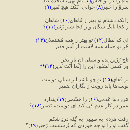
ماه را گر تو حَبَش
(
۷
)
 نام نهی، سجده کند
سَروْ را چَنبر
(
٨
)
 خوانی، نَکُند هیچ نَفیر
(
٩
)
زانکه دشنامِ تو بهتر ز ثَناهای
(
١٠
)
 شاهان
ز کجا بانگِ سَگان و ز کجا شیرِ زَئیر
(
١١
)
؟
ای که بَطّالِ
(
۱۲
)
 تو بهتر ز همه مُشتغلان
(
۱۳
)
جُزِ تو جمله همه لاست از آنیم فقیر
تاجِ زَرّین بِده و سیلیِ آن یار بِخَر
ور کسی نَشنَود این را اِنَّما اَنْتَ نَذیر
(
١۴
)
**
بر قَفایِ
(
۱۵
)
 تو چو باشد اثرِ سیلیِ دوست
بوسه
ها یابد رویت ز نگارانِ ضمیر
مَردِ دنیا عَدمی
(
۱۶
)
 را حَشَمی
(
۱۷
)
 پندارد
عمر در کارِ عَدم کی کند ای دوست، بَصیر
(
۱۸
)
؟
رفت مَردی به طبیبی به گِله دردِ شکم
گفت او را تو چه خوردی که بُرستست زَحیر
(
۱۹
)
؟