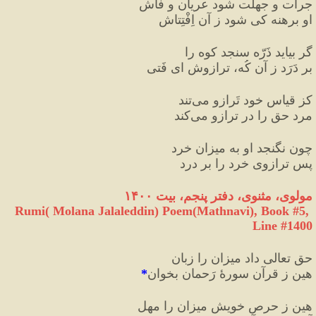
جرأت و جهلت شود عریان و فاش
او برهنه کی شود ز آن اِفْتِتاش
گر بیاید ذَرّه سنجد کوه را
بر دَرَد ز آن کُه، ترازوش ای فَتی
کز قیاسِِ خود تَرازو می
تند
مرد حق را در ترازو می
کند
چون نگنجد او به میزان خرد
پس ترازوی خرد را بر درد
مولوی، مثنوی، دفتر پنجم، بیت ۱۴۰۰
Rumi( Molana Jalaleddin) Poem(Mathnavi), Book #5, 
Line #1400
حق تعالی داد میزان را زبان
هین ز قرآن سورهٔ رَحمان بخوان
*
هین ز حرص خویش میزان را مهل