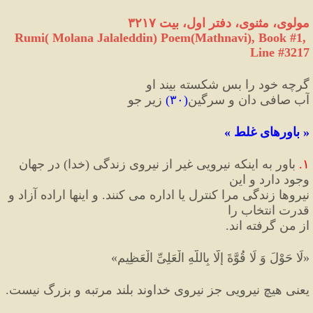
مولوی، مثنوی، دفتر اول، بیت ۳۲۱۷
Rumi( Molana Jalaleddin) Poem(Mathnavi), Book #1, 
Line #3217
گرچه خود را بس شکسته بیند او
آب صافی دان و سرگین
(
۳۰
)
 زیر جو
«
 باورهای غلط 
»
۱
.
 باور به اینکه نیرویی غیر از نیروی زندگی 
(
خدا
)
 در جهان 
وجود دارد و این
نیروها زندگی مرا کنترل یا اداره می کنند. و اینها اراده آزاد و 
قدرت انتخاب را
از من گرفته اند.
«
لَا حَوْلَ وَ لَا قُوَّةَ إِلَّا بِاللَّهِ الْعَلِیِّ الْعَظِیمِ
»
یعنی هیچ نیرویى جز نیروی خداوند بلند مرتبه و بزرگ نیست.