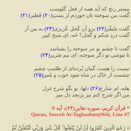
بیشتر رنج که آید همه از فعلِ گلوست
گفت من سوخته نان خوردم از پِستِ
(
۲۰
)
 فَطیر
(
۲۱
)
گفت سُنقُر
(
۲۲
)
 برو آن کُحلِ عُزیزی
(
۲۳
)
 به من آر
گفت دردِ شکم و کُحل؟ خَه، ای شیخِ کبیر
گفت تا چشم تو مر سوخته را بشناسد
تا ننوشی تو دگر سوخته، ای نیم ضَریر
(
۲۴
)
نیست را هست گمان بُرده
ای از ظلمتِ چشم
چشمت از خاکِ درِ شاه شود خوب و مُنیر
(
۲۵
)
هله، ای شارحِ
(
۲۶
)
 دلها، تو بگو شرحِ غزل
من اگر شرح کنم نیز بِرَنجد دلِ میر
*
 قرآن کریم، سوره تغابن
(
۶۴
)
، آیه ۷
Quran, Sooreh At-Taghaabun(#64
), Line #
7
«
 زَعَمَ الَّذِينَ كَفَرُوا أَنْ لَنْ يُبْعَثُوا ۚ قُلْ بَلَىٰ وَرَبِّي لَتُبْعَثُنَّ ثُمَّ 