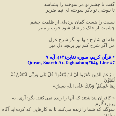
گفت تا چشم تو مر سوخته را بشناسد
تا ننوشی تو دگر سوخته ای نیم ضریر
نیست را هست گمان برده
ای از ظلمت چشم
چشمت از خاک در شاه شود خوب و منیر
هله ای شارح دلها تو بگو شرح غزل
من اگر شرح کنم نیز برنجد دل میر
*
 قرآن کریم، سوره تغابن
(
۶۴
)
، آیه ۷
Quran, Sooreh At-Taghaabun(#64
), Line #
7
«
 زَعَمَ الَّذِينَ كَفَرُوا أَنْ لَنْ يُبْعَثُوا ۚ قُلْ بَلَىٰ وَرَبِّي لَتُبْعَثُنَّ ثُمَّ 
لَتُنَبَّؤُنَّ
بِمَا عَمِلْتُمْ ۚ وَذَٰلِكَ عَلَى اللَّهِ يَسِيرٌ.
»
«
 كافران پنداشتند كه آنها را زنده نمى
كنند. بگو
:
 آرى، به 
پروردگارم
سوگند كه شما را زنده مى
كنند تا به كارهايى كه كرده
ايد آگاه 
سازند.