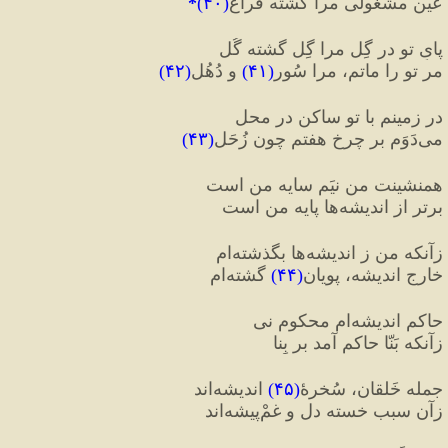
عینِ مشغولی مرا گشته فراغ
(
۴۰
)
*
پایِ تو در گِل مرا گِل گشته گُل
مر تو را ماتم، مرا سُور
(
۴۱
)
 و دُهُل
(
۴۲
)
در زمینم با تو ساکن در محل
می
دَوَم بر چرخِ هفتم چون زُحَل
(
۴۳
)
همنشینت من نیَم سایه من است
برتر از اندیشه
ها پایه من است
زآنکه من ز اندیشه
ها بگذشته
ام
خارجِ اندیشه، پویان
(
۴۴
)
 گشته
ام
حاکمِ اندیشه
ام محکوم نی
زآنکه بَنّا حاکم آمد بر بِنا
جمله خَلقان، سُخرهٔ
(
۴۵
)
 اندیشه
اند
زآن سبب خسته دل و غمْ
پیشه
اند