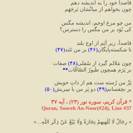
قاصداً خود را به اندیشه دهم
چون بخواهم از میانْشان بَرجَهَم
من چو مرغِ اوجم، اندیشه مگس
کی بُوَد بر من مگس را دسترس؟
قاصداً، زیر آیَم از اوجِ بلند
تا شکسته
پایگان
(
۴۶
)
 بر من تَنَند
(
۴۷
)
چون مَلالم گیرد از سُفلی
(
۴۸
)
 صفات
بر پَرَم همچون طُیورُ الصّافّات
**
پَرِّ من رُسته ست هم از ذاتِ خویش
بر نچفسانم
(
۴۹
)
 دو پَر من با سِریش
(
۵۰
)
*
 قرآن کریم، سوره نور 
(
۲۴
)
 ، آیه ۳۷
Quran, Sooreh An-Noor(#24
), Line #
37
«
 رِجَالٌ لَا تُلْهِيهِمْ تِجَارَةٌ وَلَا بَيْعٌ عَنْ ذِكْرِ اللَّهِ…
»