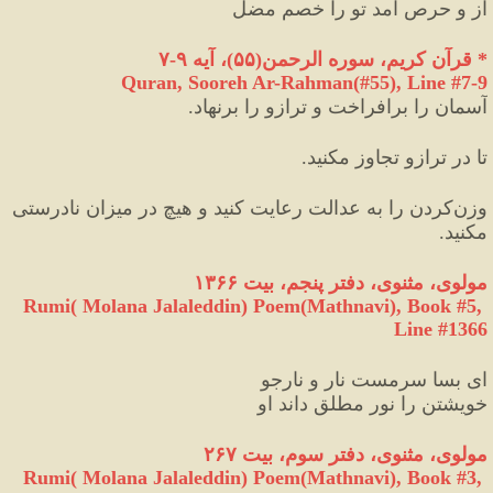
آز و حرص آمد تو را خصم مضل
*
 قرآن کریم، سوره الرحمن
(
۵۵
)
، آیه ۹
-
۷
Quran, Sooreh Ar-Rahman(#55
), Line #
7-9
آسمان را برافراخت و ترازو را برنهاد.
تا در ترازو تجاوز مكنيد.
وزن
كردن را به عدالت رعايت كنيد و هیچ در میزان نادرستی 
مکنید.
مولوی، مثنوی، دفتر پنجم، بیت ۱۳۶۶
Rumi( Molana Jalaleddin) Poem(Mathnavi), Book #5, 
Line #1366
ای بسا سرمست نار و نارجو
خویشتن را نور مطلق داند او
مولوی، مثنوی، دفتر سوم، بیت ۲۶۷
Rumi( Molana Jalaleddin) Poem(Mathnavi), Book #3, 