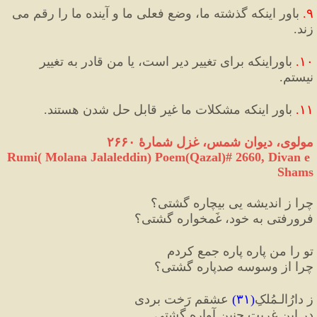
۹.
 باور اینکه ﮔﺬﺷﺘﻪ ﻣﺎ، وضع فعلی ما و آینده ﻣﺎ را رقم می 
زند.
۱۰
.
 باوراینکه برای تغییر دیر است، یا من قادر به تغییر 
نیستم.
۱۱
.
 باور اینکه مشکلات ما غیر قابل حل شدن هستند.
مولوی، دیوان شمس، غزل شمارهٔ ۲۶۶۰
Rumi( Molana Jalaleddin) Poem(Qazal)# 2660, Divan e 
Shams
چرا ز اندیشه یی بیچاره گشتی؟
فرورفتی به خود، غَمخواره گشتی؟
تو را من پاره پاره جمع کردم
چرا از وسوسه صدپاره گشتی؟
ز دارُالـمُلکِ
(
۳۱
)
 عشقم رَخت بردی
در این غربت چنین آواره گشتی