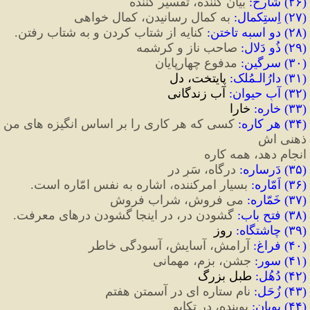
(
۲۶
)
 شارِح
:
 بیان کننده، تقسیر کننده
(
۲۷
)
 اِستِکمال
:
 به کمال رسانیدن، کمال خواهی
(
۲۸
)
 دو اسبه تاختن
:
 کنایه از شتاب کردن و به شتاب رفتن.
(
۲۹
)
 ذُو دَلال
:
 صاحب ناز و کرشمه
(
۳۰
)
 سرگین
:
مدفوع چهارپایان
(
۳۱
)
 دارُالـمُلک
:
 پایتخت، دل
(
۳۲
)
 آبِ حیوان
:
 آب زندگانی
(
۳۳
)
 خاره
:
 خارا
(
۳۴
)
 هر کاره
:
 کسی که هر کاری را بر اساس انگیزه های من 
ذهنی اش
انجام دهد، همه کاره
(
۳۵
)
 دَرساره
:
 درگاه، سَرِ در
(
۳۶
)
 اَمّاره
:
 بسیار امرکننده، اشاره به نفس امّاره است.
(
۳۷
)
 خَمّاره
:
 می
 فروش، شراب
 فروش
(
۳۸
)
 فتح باب
:
 گشودن در، در اینجا گشودن درهای معرفت.
(
۳۹
)
 چاشتگاه
:
 روز
(
۴۰
)
 فراغ
:
آرامش، آسایش، آسودگی خاطر
(
۴۱
)
 سور
:
 جشن، بزم، مهمانی
(
۴۲
)
 دُهُل
:
 طبل بزرگ
(
۴۳
)
 زُحَل
:
نام
ستاره
ای
در
آسمتن
هفتم
(
۴۴
)
 پویان
:
 پوینده، در تکاپو