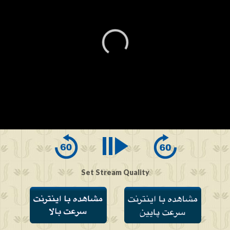
0
seconds
of
0
seconds
Set Stream Quality