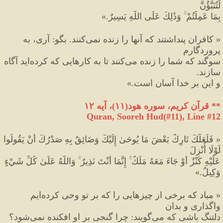
لَتُنَبَّؤُنَّ
بِمَا عَمِلْتُمْ ۚ وَذَٰلِكَ عَلَى اللَّهِ يَسِيرٌ.
»
«
 كافران پنداشتند كه آنها را زنده نمى
كنند. بگو
:
 آرى، به 
پروردگارم
سوگند كه شما را زنده مى
كنند تا به كارهايى كه كرده
ايد آگاه 
سازند.
و اين بر خدا آسان است.
»
**
 قرآن کریم، سوره هود
(
۱۱
)
، آیه ۱۲
Quran, Sooreh Hud(#11
), Line #
12
«
 فَلَعَلَّكَ تَارِكٌ بَعْضَ مَا يُوحَىٰ إِلَيْكَ وَضَائِقٌ بِهِ صَدْرُكَ أَنْ يَقُولُوا 
لَوْلَا أُنْزِلَ
عَلَيْهِ كَنْزٌ أَوْ جَاءَ مَعَهُ مَلَكٌ ۚ إِنَّمَا أَنْتَ نَذِيرٌ ۚ وَاللَّهُ عَلَىٰ كُلِّ شَيْءٍ 
وَكِيلٌ.
»
«
 مباد كه برخى از چيزهايى را كه بر تو وحى كرده
ايم 
واگذارى و بدان
دلتنگ باشى كه مى
گويند
:
 چرا گنجى بر او افكنده نمى
شود؟ 