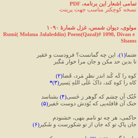
PDF ،تمامی اشعار این برنامه
نسخه کوچکتر مناسب جهت پرینت
مولوی، دیوان شمس، غزل شمارهٔ ۱۰۹۰
Rumi( Molana Jalaleddin) Poem(Qazal)# 
1090
, Divan e 
Shams
صَنما
(
۱
)
، این چه گمانست؟ فرودست و حَقیر
تا بدین حد مکن و جانِ مرا خوار مَگیر
کوه را کَه کُند اندر نظرِ مَرد، قَضا
(
۲
)
کاه را کوه کند، ذاکَ عَلَی اللهِ یَسیر
(
۳
)
*
خُنُک آن چشم که گوهر ز خَسی
(
۴
)
 بشناسد
خنک آن قافله
یی که بُوَدش دوست خَفیر
(
۵
)
حاکمی، هر چه تو نامم بنهی، خشنودم
جانِ پاکِ تو که جان از تو شکورست و شَکیر
(
۶
)