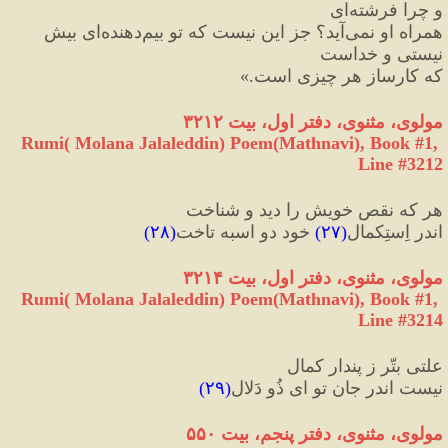
و چرا فرشته
اى
همراه او نمى
آيد؟ جز اين نيست كه تو بيم
دهنده
اى بيش 
نيستى و خداست
كه كارساز هر چيزى است.
»
مولوی، مثنوی، دفتر اول، بیت ۳۲۱۲
Rumi( Molana Jalaleddin) Poem(Mathnavi), Book #1, 
Line #3212
هر که نقص خویش را دید و شناخت
اندر اِستِکمال
(
۲۷
)
 خود دو اسبه تاخت
(
۲۸
)
مولوی، مثنوی، دفتر اول، بیت ۳۲۱۴
Rumi( Molana Jalaleddin) Poem(Mathnavi), Book #1, 
Line #3214
علتی بتّر ز پندار کمال
نیست اندر جان تو ای ذُو دَلال
(
۲۹
)
مولوی، مثنوی، دفتر پنجم، بیت ۵۵۰