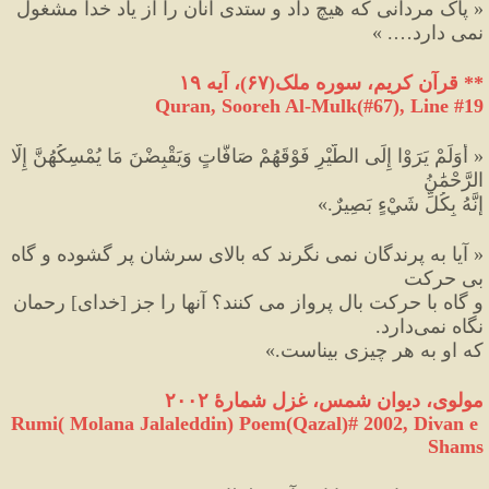
«
 پاک مردانی که هیچ داد و ستدی آنان را از یاد خدا مشغول
نمی دارد…. 
»
**
 قرآن کریم، سوره ملک
(
۶۷
)
، آیه ۱۹
Quran, Sooreh Al-Mulk(#67
), Line #
19
«
 أَوَلَمْ يَرَوْا إِلَى الطَّيْرِ فَوْقَهُمْ صَافَّاتٍ وَيَقْبِضْنَ مَا يُمْسِكُهُنَّ إِلَّا 
الرَّحْمَٰنُ
إِنَّهُ بِكُلِّ شَيْءٍ بَصِيرٌ
.
»
«
 آيا به پرندگان نمی نگرند که بالاى سرشان پر گشوده و گاه 
بی حرکت
و گاه با حرکت بال پرواز می کنند؟ آنها را جز 
[
خداى
‌]
 رحمان 
نگاه نمى
دارد.
که او به هر چيزى بيناست.
»
مولوی، دیوان شمس، غزل شمارهٔ ۲۰۰۲
Rumi( Molana Jalaleddin) Poem(Qazal)# 2002, Divan e 
Shams