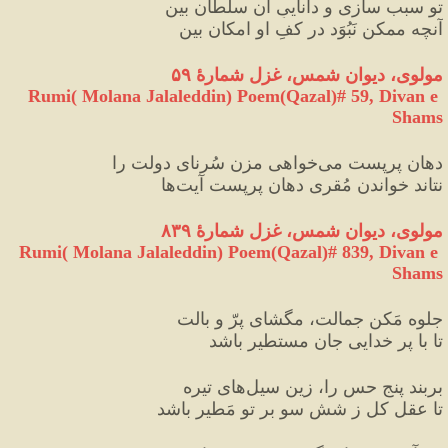
تو سبب سازی و داناییِ آن سلطان بین
آنچه ممکن نَبُوَد در کفِ او امکان بین
مولوی، دیوان شمس، غزل شمارهٔ ۵۹
Rumi( Molana Jalaleddin) Poem(Qazal)# 59, Divan e 
Shams
دهان پرپِست می
خواهی مزن سُرنای دولت را
نتاند خواندن مُقری دهان پرپِست آیت
ها
مولوی، دیوان شمس، غزل شمارهٔ ۸۳۹
Rumi( Molana Jalaleddin) Poem(Qazal)# 839, Divan e 
Shams
جلوه مَکن جمالت، مگشای پرّ و بالت
تا با پر خدایی جان مستطیر باشد
بربند پنج حس را، زین سیل
های تیره
تا عقل کل ز شش سو بر تو مَطیر باشد