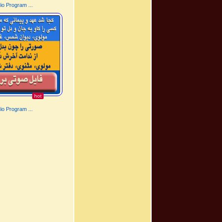
o Program ...
hot
o Program ...