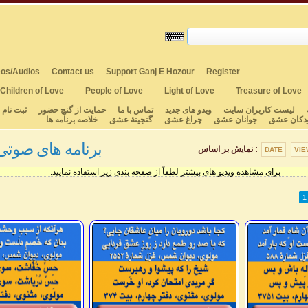
os/Audios
Contact us
Support Ganj E Hozour
Register
Children of Love
People of Love
Light of Love
Treasure of Love
لیست کاربران سایت
ویدو های جدید
تماس با ما
حمایت از گنچ حضور
ثبت نام
دکان عشق
جوانان عشق
چراغ عشق
گنجینهٔ عشق
خلاصه برنامه ها
برنامه های صوتی ۹۰۰ - ۰۱
نمایش بر اساس :
DATE
VIE
برای مشاهده ویدیو های بیشتر لطفاً از صفحه بندی زیر استفاده نمایید.
1