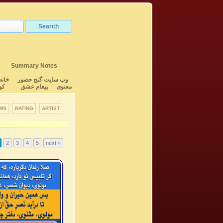
Summary Notes
وب سایت گنج حضور
خانه
معنوی
پیغام عشق
کو
WS
RATING
ARTIST
2
3
4
5
next »