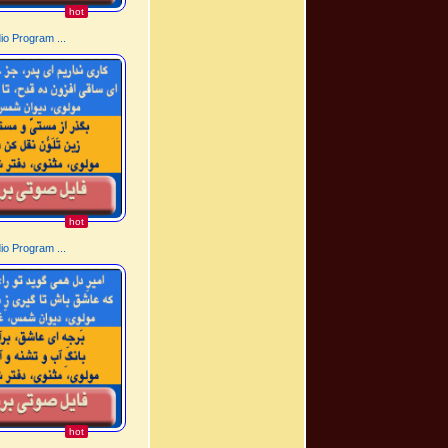
hot
o Program ...
hot
o Program ...
hot