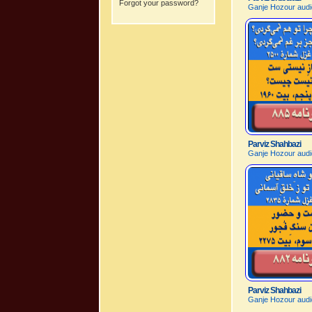
Forgot your password?
Ganje Hozour audi
Parviz Shahbazi
Ganje Hozour audi
Parviz Shahbazi
Ganje Hozour audi