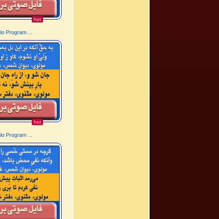
hot
o Program ...
hot
o Program ...