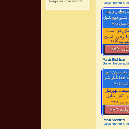
Forgot your password?
Ganje Hozour audi
Parviz Shahbazi
Ganje Hozour audi
Parviz Shahbazi
Ganje Hozour audi