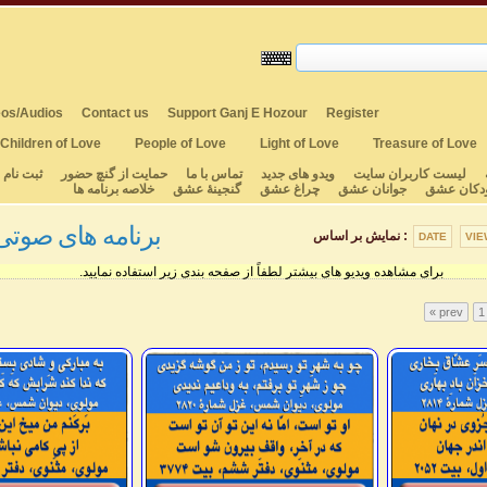
os/Audios
Contact us
Support Ganj E Hozour
Register
Children of Love
People of Love
Light of Love
Treasure of Love
لیست کاربران سایت
ویدو های جدید
تماس با ما
حمایت از گنچ حضور
ثبت نام
دکان عشق
جوانان عشق
چراغ عشق
گنجینهٔ عشق
خلاصه برنامه ها
برنامه های صوتی ۹۰۰ - ۰۱
نمایش بر اساس :
DATE
VIE
برای مشاهده ویدیو های بیشتر لطفاً از صفحه بندی زیر استفاده نمایید.
« prev
1