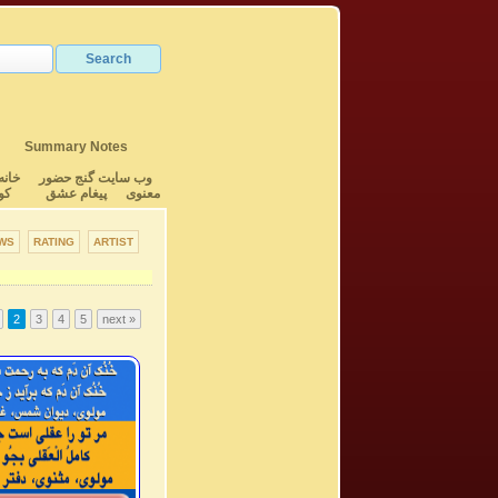
Summary Notes
وب سایت گنج حضور
خانه
معنوی
پیغام عشق
کو
WS
RATING
ARTIST
2
3
4
5
next »