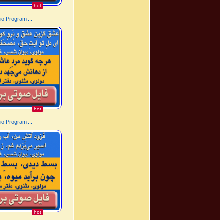
hot
o Program ...
hot
o Program ...
hot