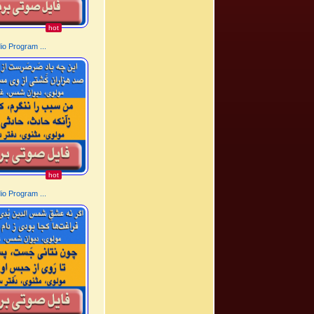
hot
o Program ...
hot
o Program ...