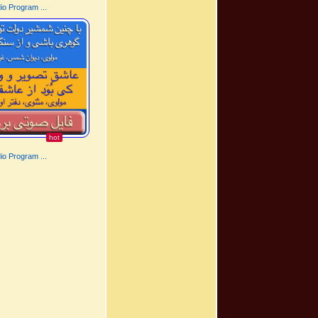
o Program ...
hot
o Program ...