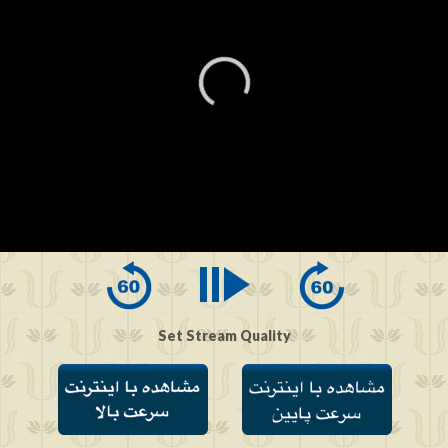
0
seconds
of
0
seconds
Set Stream Quality