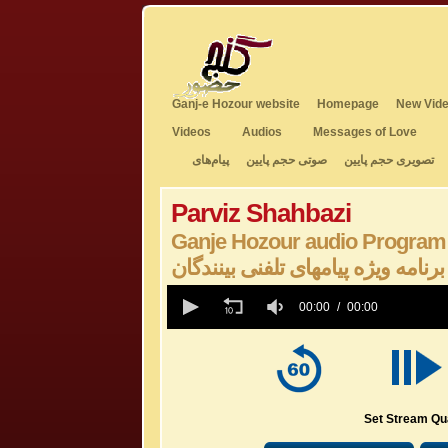
Ganj-e Hozour website
Homepage
New Vide
Videos
Audios
Messages of Love
تصویری حجم پایین
صوتی حجم پایین
پیام‌های
Parviz Shahbazi
Ganje Hozour audio Program
برنامه ویژه پیامهای تلفنی بینندگان
0
seconds
00:00
00:00
of
0
seconds
Volume
50%
Set Stream Qua