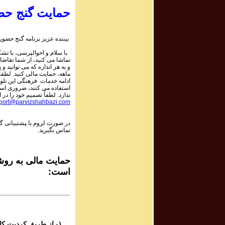
۹
پرویز شهبازی - گ
حمایت گنج حض
۹
بیننده عزیز برنامه گنج حضور:
پرویز شهبازی - گ
با سلام و احوالپرسی، با تشکر
تماشا می کنید، از شما تقاضا
و به هر اندازه که می توانید و 
۸
ماهه، حمایت مالی کنید. لطفاً 
پرویز شهبازی - گ
ادامه خدمات فرهنگی این تلو
استفاده می کنند، ضروری است.
ندارد. لطفاً تصمیم خود را در :
port@parvizshahbazi.com
۸
پرویز شهبازی - گ
در صورت لزوم با ‍پشتیبانی 
تماس بگیرید.
۸
پرویز شهبازی - گ
حمایت مالی به روشه
است:
۷
پرویز شهبازی - گ
۷
پرویز شهبازی - گ
۱- از طریق کردیت کارت و