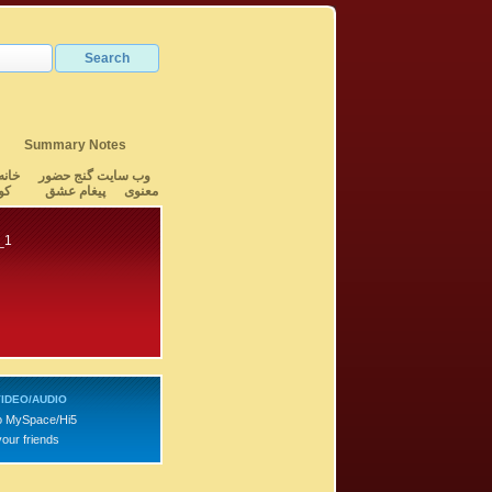
Summary Notes
وب سایت گنج حضور
خانه
معنوی
پیغام عشق
کو
_1
IDEO/AUDIO
o MySpace/Hi5
your friends