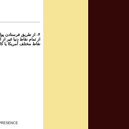
۵
پرویز شهبازی - گ
۴
از طریق فرستادن پول ،
نقاط مختلف آمریکا یا ک:
F PRESENCE