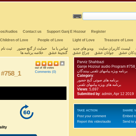
os/Audios
Contact us
Support Ganj E Hozour
Register
Children of Love
People of Love
Light of Love
Treasure of Love
لیست کاربران سایت
ویدو های جدید
تماس با ما
حمایت از گنچ حضور
ثبت نام
دکان عشق
جوانان عشق
چراغ عشق
گنجینهٔ عشق
خلاصه برنامه ها
Parviz Shahbazi
Ganje Hozour audio Program #758
out of 48 votes
برنامه ویژه پیامهای تلفنی بینندگان
 #758_1
Comments
(0)
Category
:
برنامه های صوتی گنج حضور
برنامه های ویژه پیامهای تلفنی
Views
: 5,697
Submitted by
:
admin, Apr 12 2019
TAKE ACTION
SHARE V
Post your comment
Embed t
Report this video/audio
Send to 
lity