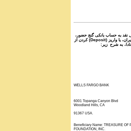
PhoneCalls #1055
1 Audio Programs | ۱۰۵
Parviz Shahbazi - Ganje Hozour | نج
حضور
PhoneCalls #1054
3 Audio Programs | ۱۰۵
۴- نقد به حساب بانکی گنج حضور
از تمام نقاط دنیا غیر از ایران، یا واریز (Deposit) کردن از
انادا، به شرح زیر
WELLS FARGO BANK
6001 Topanga Canyon Blvd
Woodland Hills, CA
91367 USA.
Beneficiary Name: TREASURE O
FOUNDATION, INC.