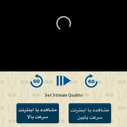
0
seconds
of
0
seconds
Set Stream Quality