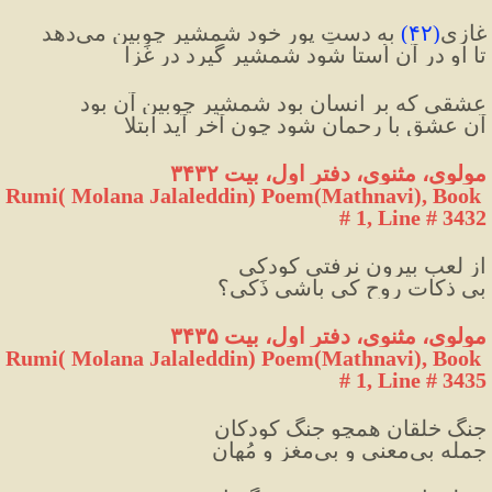
غازی
(
۴۲
)
 به دستِ پورِ خود شمشیرِ چوبین می‌دهد
تا او در آن اُستا شود شمشیر گیرد در غَزا
عشقی که بر انسان بود شمشیرِ چوبین آن بود
آن عشق با رحمان شود چون آخر آید ابتلا
مولوی، مثنوی، دفتر اول، بیت ۳۴۳۲
Rumi( Molana Jalaleddin) Poem(Mathnavi), Book 
# 1, Line # 3432
از لعب بیرون نرفتی کودکی
بی ذکات روح کی باشی ذَکی؟
مولوی، مثنوی، دفتر اول، بیت ۳۴۳۵
Rumi( Molana Jalaleddin) Poem(Mathnavi), Book 
# 1, Line # 3435
جنگ خلقان همچو جنگ کودکان
جمله بی‌معنی و بی‌مغز و مُهان