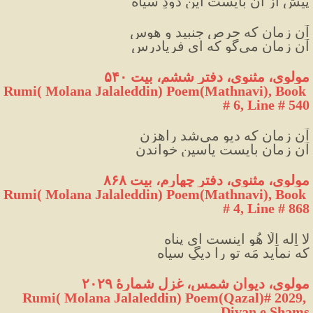
پیش از آن بایست این دودِ سیاه
آن زمان که حرص جنبید و هوس
آن زمان می‌گو که ای فریادرس
مولوی، مثنوی، دفتر ششم، بیت ۵۴۰
Rumi( Molana Jalaleddin) Poem(Mathnavi), Book 
# 6, Line # 540
آن زمان که دیو می‌شد راهزن
آن زمان بایست یاسین خواندن
مولوی، مثنوی، دفتر چهارم، بیت ۸۶۸
Rumi( Molana Jalaleddin) Poem(Mathnavi), Book 
# 4, Line # 868
لا اِله اِلّا هُو اینست ای پناه
که نماید مَه تو را دیگِ سیاه
مولوی، دیوان شمس، غزل شمارهٔ ۲۰۲۹
Rumi( Molana Jalaleddin) Poem(Qazal)# 2029, 
Divan e Shams