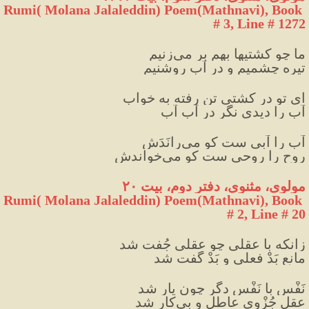
Rumi( Molana Jalaleddin) Poem(Mathnavi), Book 
# 3, Line # 1272
ما چو کشتیها بهم بر می‌زنیم
تیره‌ چشمیم و در آب روشنیم
ای تو در کشتی تن رفته به خواب
آب را دیدی نگر در آبِ آب
آب را آبی ست کو می‌رانَدَش
روح را روحی ست کو می‌خواندش
مولوی، مثنوی، دفتر دوم، بیت ۲۰
Rumi( Molana Jalaleddin) Poem(Mathnavi), Book 
# 2, Line # 20
زانکه با عقلی چو عقلی جُفت شد
مانعِ بَدْ فعلی و بَدْ گُفت شد
نَفْس با نَفْسِ دگر چون یار شد
عقلِ جُزْوی عاطل و بی‌کار شد