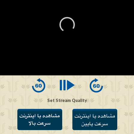
0
seconds
of
0
seconds
Set Stream Quality