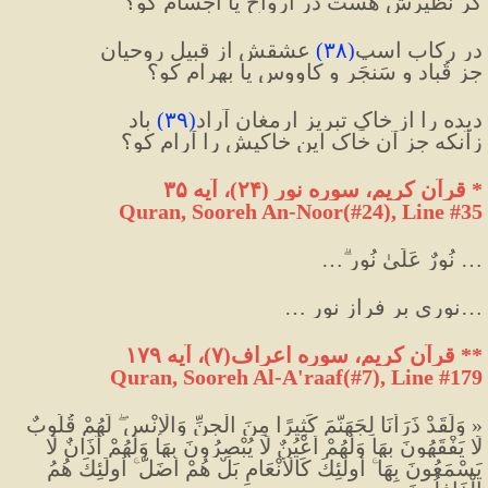
گر نظیرش هست در ارواح یا اجسام کو؟
در رکابِ اسپِ
(
۳۸
)
 عشقش از قبیلِ روحیان
جز قُباد و سَنجَر و کاووس یا بهرام کو؟
دیده را از خاکِ تبریز ارمغان آراد
(
۳۹
)
 باد
زآنکه جز آن خاک این خاکیش را آرام کو؟
*
 قرآن کریم، سوره نور 
(
۲۴
)
، آیه ۳۵
Quran, Sooreh An-Noor(#24
), Line #35
… نُورٌ عَلَىٰ نُورٍ ۗ…
…نورى بر فراز نور …
**
 قرآن کریم، سوره اعراف
(
۷
)
، آیه ۱۷۹
Quran, Sooreh Al-A'raaf(#7
), Line #179
« وَلَقَدْ ذَرَأْنَا لِجَهَنَّمَ كَثِيرًا مِنَ الْجِنِّ وَالْإِنْسِ ۖ لَهُمْ قُلُوبٌ 
لَا يَفْقَهُونَ بِهَا وَلَهُمْ أَعْيُنٌ لَا يُبْصِرُونَ بِهَا وَلَهُمْ آذَانٌ لَا 
يَسْمَعُونَ بِهَا ۚ أُولَٰئِكَ كَالْأَنْعَامِ بَلْ هُمْ أَضَلُّ ۚ أُولَٰئِكَ هُمُ 