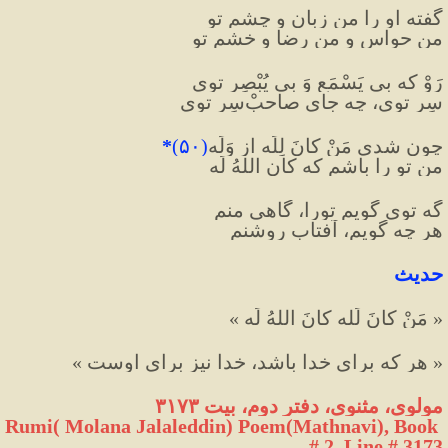
گفته او را من زبان و چشم تو
من حواس و من رضا و خشم تو
رَوْ که بی یَسْمَع وَ بی یُبْصِر توی
سِر توی، چه جایِ صاحبْ‌سِر توی
چون شدی مَنْ کانَ لِلَه از وَلَه
(
۵۰
)
*
من تو را باشم که کان اللهُ لَه
گه توی گویم تورا، گاهی منم
هر چه گویم، آفتابِ روشنم
حدیث
« مَنْ كانَ لَله كانَ اللهُ لَه »
« هر که برای خدا باشد، خدا نیز برای اوست »
مولوی، مثنوی، دفتر دوم، بیت ۳۱۷۳
Rumi( Molana Jalaleddin) Poem(Mathnavi), Book 
# 2, Line # 3173