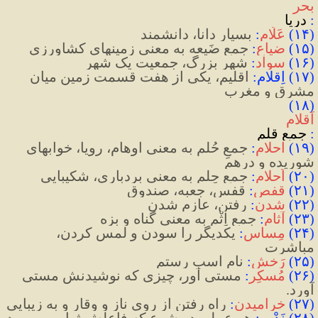
بحر
:
دریا
(
۱۴
)
عَلّام
:
 بسیار دانا، دانشمند
(
۱۵
)
ضیاع
: 
جمعِ ضَیعه به معنی زمینهای کشاورزی
(
۱۶
)
سواد
:
 شهر بزرگ، جمعیت یک شهر
(
۱۷
)
 اِقلام
:
 اقلیم، یکی از هفت قسمت زمین میان 
مشرق و مغرب
(۱۸) 
اَقلام
:
 جمعِ قلم
(
۱۹
)
احلام
:
 جمعِ حُلم به معنی اوهام، رویا، خوابهای 
شوریده و درهم
(
۲۰
)
 اَحلام
:
 جمعِ حِلم به معنی بردباری، شکیبایی 
(
۲۱
)
قفص
:
 قفس، جعبه، صندوق
(
۲۲
)
شدن
:
 رفتن، عازم شدن
(
۲۳
)
آثام
:
 جمعِ اِثْم به معنی گناه و بِزِه
(
۲۴
)
مِساس
:
یکدیگر را سودن و لمس کردن، 
مباشرت
(
۲۵
)
رَخش
:
نام اسب رستم
(
۲۶
)
 مُسکِر
:
 مستی آور، چیزی که نوشیدنش مستی 
آورد. 
(
۲۷
)
 خرامیدن
:
 راه رفتن از روی ناز و وقار و به‌ زیبایی
(
۲۸
)
 نَدْب
:
 هر عملی در شرع که فاعلش ثواب می برد 