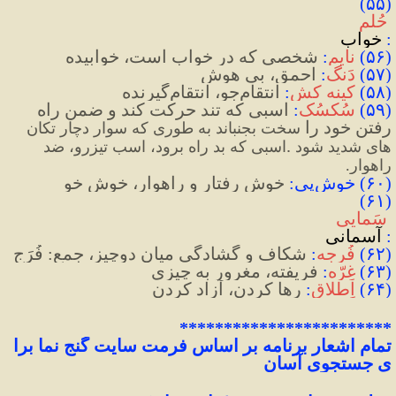
(۵۵)
 حُلم
:
 خواب
(
۵۶
)
نایِم
:
 شخصی که در خواب است، خوابیده
(
۵۷
)
دَنگ
:
 احمق، بی هوش
(
۵۸
)
کینه کش
:
 انتقام‌جو، انتقام‌گیرنده
(
۵۹
)
سُکسُک
:
 اسبی که تند حرکت کند و ضمن راه 
رفتن خود را 
سخت بجنباند به طوری که سوار دچار تکان 
. 
های شدید شود
اسبی که بد راه برود، اسب تیزرو، ضد 
راهوار.
(
۶۰
)
 خوش
پی
:
 خوش رفتار و راهوار، خوش خو
(۶۱)
 سَمایی
:
 آسمانی
(
۶۲
)
فُرجه
:
 شکاف و گشادگی میان دوچیز، جمع: فُرَج
(
۶۳
)
غِرّه
:
 فریفته، مغرور به چیزی
(
۶۴
)
اِطلاق
:
 رها کردن، آزاد کردن
************************
تمام
اشعار
برنامه
بر
اساس
فرمت
سایت
گنج
نما
برا
ی
جستجوی
آسان