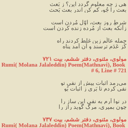
هی زِ چِه معلوم گردد این؟ ز بَعث
بعث را جُو، کم کن اندر بعث بَحث
شرطِ روزِ بعث، اوّل مُردن است
زآنکه بعث از مُرده زنده کردن است
جمله عالَم زین غلط کردند راه
کَز عَدَم ترسند و آن آمد پناه
مولوی، مثنوی، دفتر ششم، بیت ۷۲۱
Rumi( Molana Jalaleddin) Poem(Mathnavi), Book 
# 6, Line # 721
می‌رمد اثبات پیش از نفیِ تو
نفی کردم تا بَری ز اثبات بُو
در نوا آرم به نفی این ساز را
چون بمیری، مرگ گوید راز را
مولوی، مثنوی، دفتر ششم، بیت ۷۳۷
Rumi( Molana Jalaleddin) Poem(Mathnavi), Book 