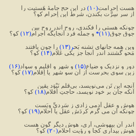
هست اِحرامت
(
۱۰
)
 در این حج جامهٔ هَستیت را
از سرِ سِرَّت بکندن، شرط این اِحرام کو؟
چونکه هستی را فکندی، روح اندر روح بین
جوق جوق
(
۱۱
)
*
 و جمله فرد آنجایگه اَجرام
(
۱۲
)
 کو؟
وین همه جانهایِ تشنه بَح
ر
(
۱۳
)
 را چون یافتند
مَحو گشتند اندر آنجا جز یکی عَلّام
(
۱۴
)
 کو؟
دور و نزدیک و ضیاع
(
۱۵
)
 و شهر و اقلیم و سواد
(
۱۶
)
زین سویِ بحرست از آن سو شهر یا اِقلام
(
۱۷
)
 کو؟
آنچه این تَن می‌نویسد، بی‌قلم نَبْوَد یقین
آنکه جان بر خود نویسد، حاجتِ اَقلام
(
۱۸
)
 کو؟
هوش و عقلِ آدمی زادی ز سَردیِّ وِیَست
چونکه آن می گرم کردَش عقل یا اَحلام
(
۱۹
)
 کو؟
اندر آن بیهوشی، آری، هوش دیگر گون هست
هوش بیداری کجا و رؤیت احلام
(
۲۰
)
 کو؟