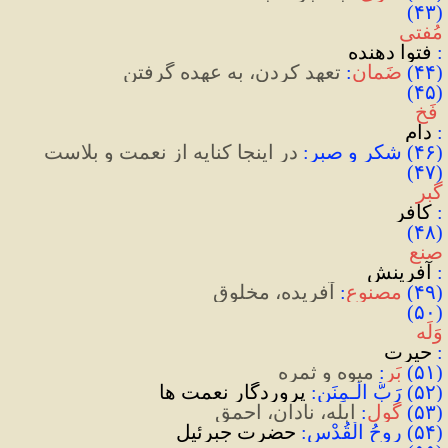
(۴۳) 
مُفتی
: 
فتوا دهنده
(
۴۴
)
ضَمان
:
 تعهد کردن، به عهده گرفتن
(۴۵)
 فَخ
:‌
 دام
(
۴۶
)
 شکر و صبر
:
 در اینجا کنایه از نعمت و بلاست
(۴۷) 
گبر
:
 کافر
(۴۸) 
صنع
: 
آفرینش
(
۴۹
)
مصنوع
:
آفریده، مخلوق
(۵۰) 
وَلَه
:
 حیرت
(
۵۱
)
 بَر
:
 میوه و ثمره
(۵۲) رَبُّ الْـمِنَن:
 پروردگار نعمت ها
(
۵۳
)
 گُول
:
 ابله، نادان، احمق
(۵۴) روحُ الْقُدْس:
 حضرت جبرئیل