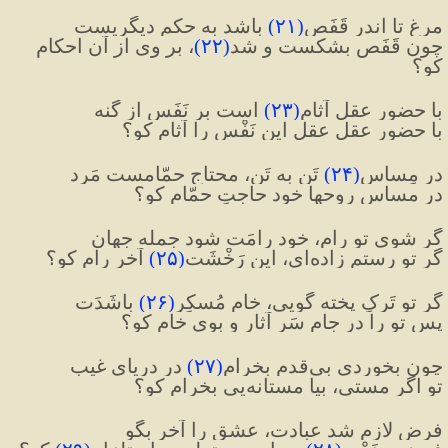
مرغ تا اندر قَفَص
(
۲۱
)
 باشد به حکمِ دیگریست
چون قَفَص بشکست و شد
(
۲۲
)
، بر وی از آن احکام 
کو؟
با حضورِ عقل آثام
(
۲۳
)
 است بر نَفَس از گنه
با حضورِ عقلِ عقل این نَفْس را آثام کو؟
در مِساسِ
(
۲۴
)
 تَن به تَن، محتاجِ حمّامست مَرد
در مساسِ روحها خود حاجتِ حمّام کو؟
گر شوی تو رام، خود رامَت شود جمله جهان
گر تو رستم زاده‌ای، این رَخْشَت
(
۲۵
)
 آخر رام کو؟
گر تو تَرکِ پخته گویی، خام مُسکِر
(
۲۶
)
 باشَدَت
پس تو را در جامِ سَر آثار و بویِ خام کو؟
چون بخوردی بی‌قدم بخرام
(
۲۷
)
 در دریایِ غیب
تو اگر مستی، بیا مستانه‌یی بخرام کو؟
فرضِ لازم شد عبادت، عشق را آخر بگو