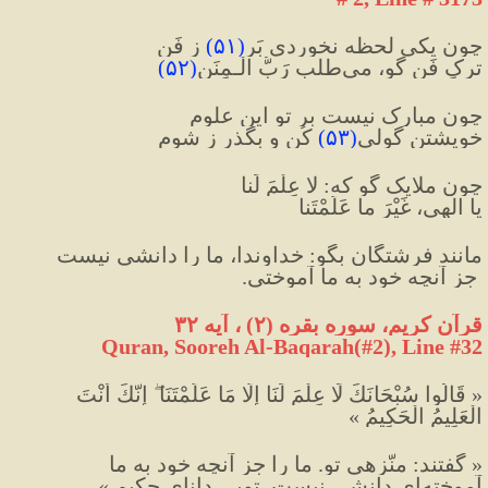
چون یکی لحظه نخوردی بَر
(
۵۱
)
 ز فَن
ترکِ فَن گو، می‌طلب رَبُّ الْـمِنَن
(
۵۲
)
چون مبارک نیست بر تو این علوم
خویشتن گُولی
(
۵۳
)
 کُن و بگذر ز شوم
چون ملایک گو که: لا عِلْمَ لَنا
یا الهی، غَیْرَ ما عَلَّمْتَنا
مانند فرشتگان بگو: خداوندا، ما را دانشی نیست
 جز آنچه خود به ما آموختی.
قرآن کریم، سوره بقره 
(
۲
)
 ، آیه ۳۲
Quran, Sooreh Al-Baqarah(#2
), Line #32
« قَالُوا سُبْحَانَكَ لَا عِلْمَ لَنَا إِلَّا مَا عَلَّمْتَنَا ۖ إِنَّكَ أَنْتَ 
الْعَلِيمُ الْحَكِيمُ »
« گفتند: منّزهى تو. ما را جز آنچه خود به ما 
آموخته‌اى دانشى نيست. تويى داناى حكيم.»