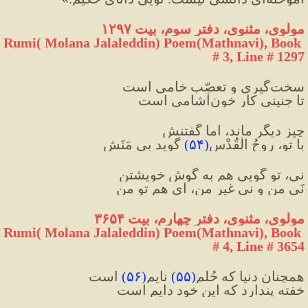
مولوی، مثنوی، دفتر سوم، بیت ۱۲۹۷
Rumi( Molana Jalaleddin) Poem(Mathnavi), Book 
# 3, Line # 1297
سخت‌گیری و تعصّب خامی است
تا جنینی کار خون‌آشامی است
چیز دیگر ماند، اما گفتنش
با تو، روحُ الْقُدْس
(
۵۴
)
 گوید بی مَنَش
نی، تو گویی هم به گوشِ خویشتن
نَی من و نی غیرِ من، ای هم تو من
مولوی، مثنوی، دفتر چهارم، بیت ۳۶۵۴
Rumi( Molana Jalaleddin) Poem(Mathnavi), Book 
# 4, Line # 3654
همچنان دنیا که حُلم
(
۵۵
)
 نایِم
(
۵۶
)
 است
خفته پندارد که این خود دایم است