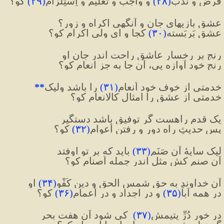
فرض و نَدْب
(
۲۸
)
 و واجب و تعلیم و اِستِلزام
(
۲۹
)
 کو؟
عشق بازیهایِ جان و آنگهی اکراه و زور؟
عشقِ بَربَسته
(
۳۰
)
 کجا و ای ولی اکرام کو؟
رنج بر رخسارِ عاشق راحت اندر جانِ او
رنج خود آوازه یی، آن جا به جز انعام کو؟
خدمتی از خوف خود اَنعام
(
۳۱
)
 را باشد ولیک
**
خدمتی از عشق را امثالِ کالانعام کو؟
یک قدم راهست گر توفیق باشد دستگیر
پس حدیثِ راه دور و رفتنِ اَعوام
(
۳۲
)
 کو؟
لیک سایهٔ آن صَنَم
(
۳۳
)
 باید که بر تو اوفتد
آن صنم کش مثل اندر جمله اَصنام کو؟
آن خداوندِ به حق شمس الحق و دین کُفْوِ
(
۳۴
)
 او
در همه آبا
(
۳۵
)
 و در اجداد و در اَعمام
(
۳۶
)
 کو؟
در خورِ دُرِّ یتیمش
(
۳۷
)
  کی شود آن هفت بحر