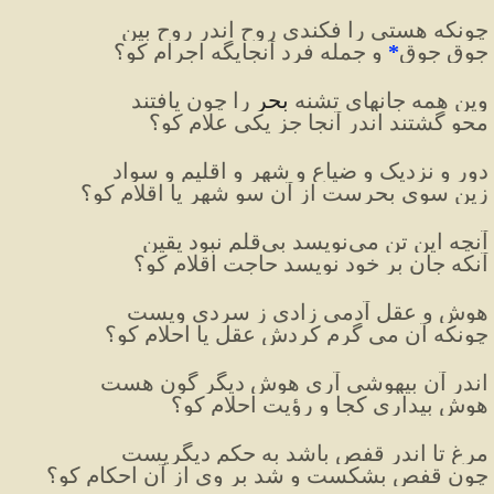
چونکه هستی را فکندی روح اندر روح بین
جوق جوق
*
 و جمله فرد آنجایگه اجرام کو؟
وین همه جانهای تشنه 
بحر
 را چون یافتند
محو گشتند اندر آنجا جز یکی علام کو؟
دور و نزدیک و ضیاع و شهر و اقلیم و سواد
زین سوی بحرست از آن سو شهر یا اقلام کو؟
آنچه این تن می‌نویسد بی‌قلم نبود یقین
آنکه جان بر خود نویسد حاجت اقلام کو؟
هوش و عقل آدمی زادی ز سردی ویست
چونکه آن می گرم کردش عقل یا احلام کو؟
اندر آن بیهوشی آری هوش دیگر گون هست
هوش بیداری کجا و رؤیت احلام کو؟
مرغ تا اندر قفص باشد به حکم دیگریست
چون قفص بشکست و شد بر وی از آن احکام کو؟