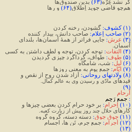
گر نشد غِرّه
(
۶۳
)
 بدین صندوق‌ها
هم‌چو قاضی جوید اِطلاق
(
۶۴
)
 و رها
(
۱
)
 کشوف
:
 گشودن، رخنه کردن
(
۲
)
 صاحبِ اِعلام
:
صاحب دانش، بیدار کننده
(
۳
)
عرش
:
جایی فراتر از همۀ آسمان‌ها، بلندای 
آسمان.
(
۴
)
التفات
:
توجه کردن، توجه و لطف داشتن به کسی
(
۵
)
طوف
:
 طواف، گرداگرد چیزی گردیدن
(
۶
)
لَیل
:
 شب، شامگاه
(
۷
)
ایّام
:
 جمعِ یوم به معنی روزها
(
۸
)
 ولادتهای روحانی
:
 آزاد شدن روح از نقص و 
قیدهای 
مادّی و رسیدن وی به عالمِ کمال.
(۹) 
اَرحام
: 
جمع
رَحِم
(
۱۰
)
اِحرام
:
 بر خود حرام کردن بعضی چیزها و 
کارهای 
حلال چند روز پیش از زیارت کعبه.
(
۱۱
)
جوق جوق
:
 دسته دسته، گروه گروه
(
۱۲
)
اَجرام
:
 جمعِ جِرم، تَن ها، اجسام
(۱۳) 