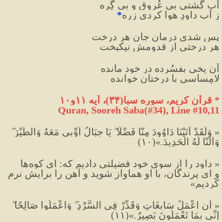
آب گشتی بی عُروق و بی گِرِه
ز آب داودِ هوا کردی زِرِه
*
پس شدی درمانِ جانِ هر درخت
هر درختی از قدومش نیکبخت
آن یخی بِفسُرده در خود مانده
لامِساسی با درختان خوانده
*
 قرآن کریم، سوره سبا
(
۳۴
)
، آیه ۱۱و۱۰
Quran, Sooreh Saba(#34
), Line #10,11
« وَلَقَدْ آتَيْنَا دَاوُودَ مِنَّا فَضْلًا ۖ يَا جِبَالُ أَوِّبِي مَعَهُ وَالطَّيْرَ ۖ 
وَأَلَنَّا لَهُ الْحَدِيدَ.»(۱۰)
« داود را از سوى خود فضيلتى داديم كه: اى كوه‌ها 
و اى پرندگان، با او هماواز شويد و آهن را برايش نرم 
كرديم»
« أَنِ اعْمَلْ سَابِغَاتٍ وَقَدِّرْ فِي السَّرْدِ ۖ وَاعْمَلُوا صَالِحًا ۖ 
إِنِّي بِمَا تَعْمَلُونَ بَصِيرٌ.»(۱۱)