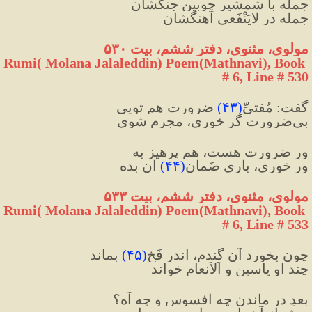
جمله با شمشیر چوبین جنگشان
جمله در لایَنْفَعی آهنگشان
مولوی، مثنوی، دفتر ششم، بیت ۵۳۰
Rumi( Molana Jalaleddin) Poem(Mathnavi), Book 
# 6, Line # 530
گفت: مُفتیِّ
(
۴۳
)
 ضرورت هم تویی
بی‌ضرورت گر خوری، مجرم شوی
ور ضرورت هست، هم پرهیز به
ور خوری، باری ضَمانِ
(
۴۴
)
 آن بده
مولوی، مثنوی، دفتر ششم، بیت ۵۳۳
Rumi( Molana Jalaleddin) Poem(Mathnavi), Book 
# 6, Line # 533
چون بخورد آن گندم، اندر فَخ
(
۴۵
)
 بماند
چند او یاسین و اَلاَنعام خواند
بعدِ در ماندن چه افسوس و چه آه؟