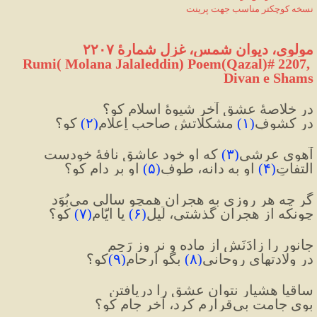
نسخه کوچکتر مناسب جهت پرینت
مولوی، دیوان شمس، غزل شمارهٔ ۲۲۰۷
Rumi( Molana Jalaleddin) Poem(Qazal)# 2207, 
Divan e Shams
در خلاصهٔ عشق آخر شیوهٔ اسلام کو؟
در کشوفِ
(
۱
)
 مشکلاتش صاحبِ اِعلام
(
۲
)
 کو؟
آهویِ عرشی
(
۳
)
 که او خود عاشقِ نافهٔ خودست
التفاتِ
(
۴
)
 او به دانه، طوفِ
(
۵
)
 او بر دام کو؟
گر چه هر روزی به هجران همچو سالی می‌بُوَد
چونکه از هجران گذشتی، لَیل
(
۶
)
یا ایّام
(
۷
)
 کو؟
جانور را زادَنَش از ماده و نر وز رَحِم
در ولادتهایِ روحانی
(
۸
)
 بگو اَرحام
(
۹
)
کو؟
ساقیا هشیار نتوان عشق را دریافتن
بویِ جامت بی‌قرارم کرد، آخر جام کو؟