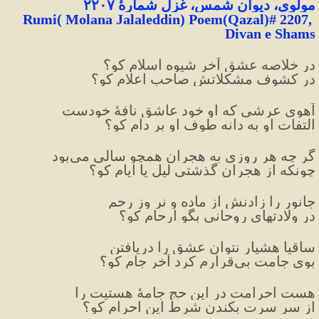
مولوی، دیوان شمس، غزل شمارهٔ ۲۲۰۷
Rumi( Molana Jalaleddin) Poem(Qazal)# 2207, 
Divan e Shams
در خلاصه عشق آخر شیوه اسلام کو؟
در کشوف مشکلاتش صاحب اعلام کو؟
آهوی عرشی که او خود عاشق نافهٔ خودست
التفات او به دانه طوف او بر دام کو؟
گر چه هر روزی به هجران همچو سالی می‌بود
چونکه از هجران گذشتی لیل
یا ایام کو؟
جانور را زادنش از ماده و نر وز رحم
در ولادتهای روحانی بگو ارحام
کو؟
ساقیا هشیار نتوان عشق را دریافتن
بوی جامت بی‌قرارم کرد آخر جام کو؟
هست احرامت در این حج جامهٔ هستیت را
از سر سرت بکندن شرط این احرام کو؟