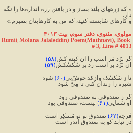
« كه زرههاى بلند بساز و در بافتن زره اندازه‌ها را نگه 
دار. 
و كارهاى شايسته كنيد، كه من به كارهايتان بصيرم.»
مولوی، مثنوی، دفتر سوم، بیت ۴۰۱۳
Rumi( Molana Jalaleddin) Poem(Mathnavi), Book 
# 3, Line # 4013
گر بِزَد مَر اسب را آن کینه کَش
(
۵۸
)
آن نَزَد بر اسب زد بر سُکْسُکَش
(
۵۹
)
تا زِ سُکْسُک وارَهَد خوشْ‌پِی
(
۶۰
)
 شود
شیره را زندان کُنی تا مِیْ شود
گر ز صندوقی به صندوقی رود
او سَمایی
(
۶۱
)
 نیست، صندوقی بود
فُرجه
(
۶۲
)
 صندوق نو نو مُسکِر است
در نیابد کو به صندوق اندر است