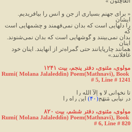
الْغَافِلُونَ »
« براى جهنم بسيارى از جن و انس را بيافريديم. 
ايشان 
را دلهايى است كه بدان نمى‌فهمند و چشمهايى است 
كه 
بدان نمى‌بينند و گوشهايى است كه بدان نمى‌شنوند. 
اينان 
همانند چارپايانند حتى گمراه‌تر از آنهايند. اينان خود 
غافلانند.»
مولوی، مثنوی، دفتر پنجم، بیت ۱۲۴۱
Rumi( Molana Jalaleddin) Poem(Mathnavi), Book 
# 5, Line # 1241
تا نخوانی لا و اِلّاَ الله را
در نيابی مَنهَجِ
(
۴۰
)
 این راه را
مولوی، مثنوی، دفتر ششم، بیت ۸۲۰
Rumi( Molana Jalaleddin) Poem(Mathnavi), Book 
# 6, Line # 820