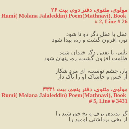
مولوی، مثنوی، دفتر دوم، بیت ۲۶
Rumi( Molana Jalaleddin) Poem(Mathnavi), Book 
# 2, Line # 26
عقل با عقلِ دگر دو تا شود
نور، افزون گشت و ره، پیدا شود
نَفْس با نفسِ دگر خندان شود
ظلمت افزون گشت، ره، پنهان شود
یار، چشمِ توست، ای مردِ شکار
از خَس و خاشاک او را پاک دار
مولوی، مثنوی، دفتر پنجم، بیت ۳۴۳۱
Rumi( Molana Jalaleddin) Poem(Mathnavi), Book 
# 5, Line # 3431
گر بدیدی برف و یخ خورشید را
از یخی برداشتی اومید را