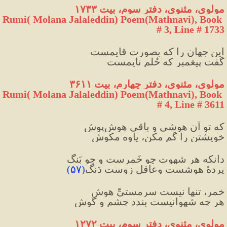
مولوی، مثنوی، دفتر سوم، بیت ۱۷۳۳
Rumi( Molana Jalaleddin) Poem(Mathnavi), Book 
# 3, Line # 1733
این جهان را که بصورت قایمست
گفت پیغمبر که حُلْمِ نایمست
مولوی، مثنوی، دفتر چهارم، بیت ۳۶۱۱
Rumi( Molana Jalaleddin) Poem(Mathnavi), Book 
# 4, Line # 3611
که تو آن هوشی و باقی هوش‌پوش
خویشتن را گم مکن، یاوه مکوش 
دانکه هر شهوت چو خَمرست و چو بَنگ
پردهٔ هوشست وعاقل زوست دَنگ
(
۵۷
)
خمر، تنها نیست سرمستیِّ هوش
هر چه شهوانیست بندد چشم و گوش
مولوی، مثنوی، دفتر سوم، بیت ۱۲۷۲ 