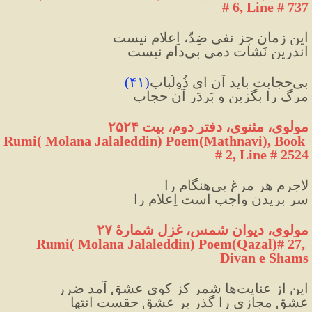
# 6, Line # 737
این زمان جز نفیِ ضِدّ، اِعلام نیست
اندرین نَشأت دمی بی‌دام نیست
بی‌حجابت باید آن ای ذُولُباب
(
۴۱
)
مرگ را بگزین و بَردَر آن حجاب
مولوی، مثنوی، دفتر دوم، بیت ۲۵۲۴
Rumi( Molana Jalaleddin) Poem(Mathnavi), Book 
# 2, Line # 2524
لاجرم هر مرغِ بی‌هنگام را
سر بریدن واجب است اِعلام را
مولوی، دیوان شمس، غزل شمارهٔ ۲۷
Rumi( Molana Jalaleddin) Poem(Qazal)# 27, 
Divan e Shams
این از عنایت‌ها شمر کز کوی عشق آمد ضرر
عشق مجازی را گذر بر عشقِ حقست انتها