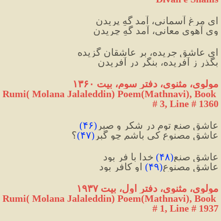
ای مرغ آسمانی، آمد گهِ پریدن
وی آهوی معانی، آمد گهِ چریدن
ای عاشق جریده، بر عاشقان گزیده
بگذر ز آفریده، بنگر در آفریدن
مولوی، مثنوی، دفتر سوم، بیت ۱۳۶۰
Rumi( Molana Jalaleddin) Poem(Mathnavi), Book 
# 3, Line # 1360
عاشق صنع توم در شکر و صبر
(
۴۶
)
عاشق مصنوع کی باشم چو گبر
(
۴۷
)
؟
عاشق صنع
(
۴۸
)
 خدا با فر بود
عاشق مصنوع
(
۴۹
)
 او کافر بود
مولوی، مثنوی، دفتر اول، بیت ۱۹۳۷
Rumi( Molana Jalaleddin) Poem(Mathnavi), Book 
# 1, Line # 1937