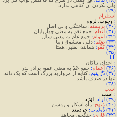
ولی نکردن آن گناهی ندارد.
(۲۹) 
استلزام
:
وجوب،
لزوم
(
۳۰
)
 بربسته
:
 ساختگی و بی اصل
(
۳۱
)
 اَنعام
:
 جمعِ نَعَم به معنی چهارپایان
(
۳۲
)
اَعوام
: 
جمعِ عام به معنی سال
(
۳۳
)
صَنَم
:
 دلبر، معشوق زیبا
(
۳۴
)
 کُفْو
:
 همانند، نظير، همتا
)
۳۵
(
آبا
: 
اجداد،
نیاکان
(
۳۶
)
اَعمام
:
 جمعِ عَمّ به معنی عمو، برادرِ پدر
(
۳۷
)
 دُرِّ یتیم
:
 کنایه از مروارید بزرگ است که یک دانه 
تنها در صدف باشد.
(۳۸) 
اسپ
:
 اسب
(۳۹) آراد:
 آوَرَد
(
۴۰
)
 مَنهَجِ
:
 راه آشکار و روشن
(۴۱) ذُولُباب:
 خردمند
(
۴۲
)
غازی
:
 جنگجو، مجاهد