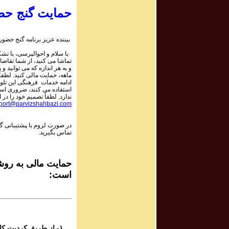
۹
پرویز شهبازی - گ
حمایت گنج حض
۸
بیننده عزیز برنامه گنج حضور:
پرویز شهبازی - گ
با سلام و احوالپرسی، با تشکر
تماشا می کنید، از شما تقاضا
و به هر اندازه که می توانید و 
۸
ماهه، حمایت مالی کنید. لطفاً 
پرویز شهبازی - گ
ادامه خدمات فرهنگی این تلو
استفاده می کنند، ضروری است.
ندارد. لطفاً تصمیم خود را در :
port@parvizshahbazi.com
۸
پرویز شهبازی - گ
در صورت لزوم با ‍پشتیبانی 
تماس بگیرید.
۷
پرویز شهبازی - گ
حمایت مالی به روشه
است:
۷
پرویز شهبازی - گ
۷
پرویز شهبازی - گ
۱- از طریق کردیت کارت و