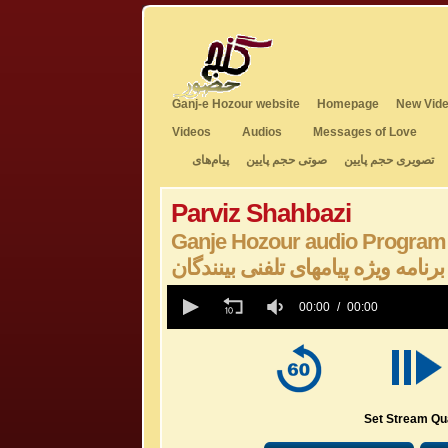
Ganj-e Hozour website
Homepage
New Vide
Videos
Audios
Messages of Love
تصویری حجم پایین
صوتی حجم پایین
پیام‌های
Parviz Shahbazi
Ganje Hozour audio Program
برنامه ویژه پیامهای تلفنی بینندگان
0
seconds
00:00
00:00
of
0
seconds
Volume
50%
Set Stream Qua