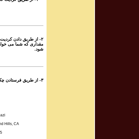
۶
پرویز شهبازی - گ
۶
از طریق دادن کردیت کار
پرویز شهبازی - گ
مقداری که شما می خواه
شود.
۶
پرویز شهبازی - گ
۵
۳- از طریق فرستادن چک به آدرس زیر:
پرویز شهبازی - گ
۵
پرویز شهبازی - گ
azi
۵
d Hills, CA
پرویز شهبازی - گ
A.