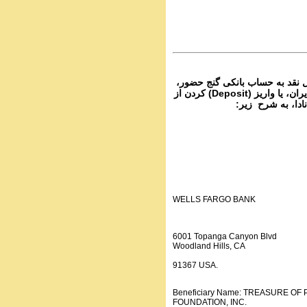
PhoneCalls #1054
3 Audio Programs | ۱۰۵
Parviz Shahbazi - Ganje Hozour | نج
حضور
PhoneCalls #1054
2 Audio Programs | ۱۰۵
۴- نقد به حساب بانکی گنج حضور
از تمام نقاط دنیا غیر از ایران، یا واریز (Deposit) کردن از
انادا، به شرح زیر
WELLS FARGO BANK
6001 Topanga Canyon Blvd
Woodland Hills, CA
91367 USA.
Beneficiary Name: TREASURE O
FOUNDATION, INC.