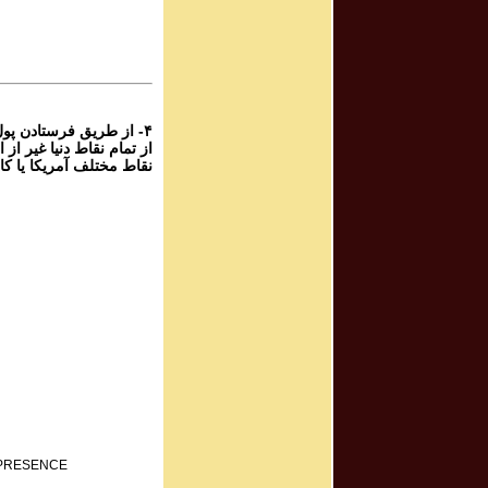
۴
پرویز شهبازی - گ
۴
از طریق فرستادن پول ،
نقاط مختلف آمریکا یا ک:
F PRESENCE