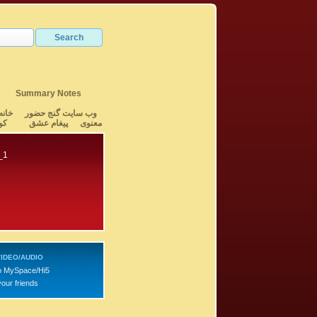
Summary Notes
وب سایت گنج حضور
خانه
معنوی
پیغام عشق
کو
_1
IDEO/AUDIO
o MySpace/Hi5
your friends