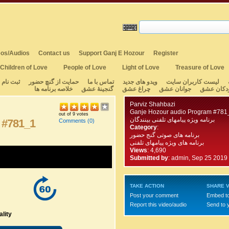
os/Audios
Contact us
Support Ganj E Hozour
Register
Children of Love
People of Love
Light of Love
Treasure of Love
لیست کاربران سایت
ویدو های جدید
تماس با ما
حمایت از گنچ حضور
ثبت نام
دکان عشق
جوانان عشق
چراغ عشق
گنجینهٔ عشق
خلاصه برنامه ها
Parviz Shahbazi
Ganje Hozour audio Program #781
out of 9 votes
برنامه ویژه پیامهای تلفنی بینندگان
 #781_1
Comments
(0)
Category
:
برنامه های صوتی گنج حضور
برنامه های ویژه پیامهای تلفنی
Views
: 4,690
Submitted by
:
admin, Sep 25 2019
TAKE ACTION
SHARE V
Post your comment
Embed t
Report this video/audio
Send to 
lity