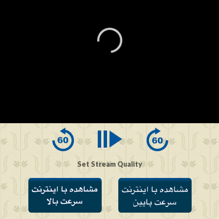
0
seconds
of
0
seconds
Set Stream Quality