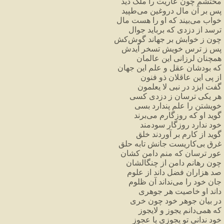
محتشم چون عاریت را ملک دید
پس بر آن مال دروغین می‌طپید
خواب می‌بیند که او را هست مال
ترسد از دزدی که برباید جوال
چون ز خوابش بر جهاند گوش‌کش
پس ز ترس خویش تسخر آیدش
همچنان لرزانی این عالمان
که بودشان عقل و علم این جهان
از پی این عاقلان ذو فنون
گفت ایزد در نبی لا یعلمون
هر یکی ترسان ز دزدی کسی
خویشتن را علم پندارد بسی
گوید او که روزگارم می‌برند
خود ندارد روزگار سودمند
گوید از کارم بر آوردند خلق
غرق بی‌کاریست جانش تابه حلق
عور ترسان که منم دامن کشان
چون رهانم دامن از چنگالشان
صد هزاران فضل داند از علوم
جان خود را می‌نداند آن ظلوم
داند او خاصیت هر جوهری
در بیان جوهر خود چون خری
که همی‌دانم یجوز و لایجوز
خود ندانی تو یجوزی یا عجوز