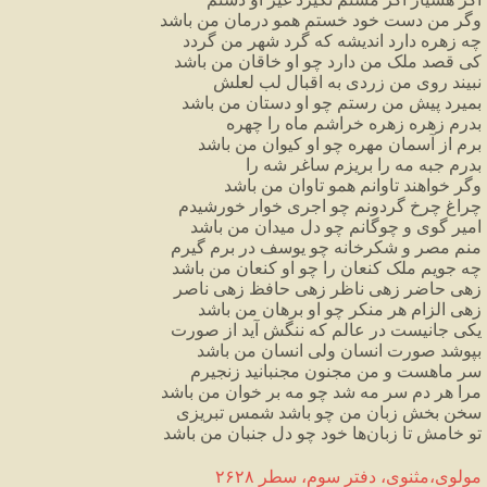
وگر من دست خود خستم همو درمان من باشد
چه زهره دارد اندیشه که گرد شهر من گردد
کی قصد ملک من دارد چو او خاقان من باشد
نبیند روی من زردی به اقبال لب لعلش
بمیرد پیش من رستم چو او دستان من باشد
بدرم زهره زهره خراشم ماه را چهره
برم از آسمان مهره چو او کیوان من باشد
بدرم جبه مه را بریزم ساغر شه را
وگر خواهند تاوانم همو تاوان من باشد
چراغ چرخ گردونم چو اجری خوار خورشیدم
امیر گوی و چوگانم چو دل میدان من باشد
منم مصر و شکرخانه چو یوسف در برم گیرم
چه جویم ملک کنعان را چو او کنعان من باشد
زهی حاضر زهی ناظر زهی حافظ زهی ناصر
زهی الزام هر منکر چو او برهان من باشد
یکی جانیست در عالم که ننگش آید از صورت
بپوشد صورت انسان ولی انسان من باشد
سر ماهست و من مجنون مجنبانید زنجیرم
مرا هر دم سر مه شد چو مه بر خوان من باشد
سخن بخش زبان من چو باشد شمس تبریزی
تو خامش تا زبان‌ها خود چو دل جنبان من باشد
مولوی،مثنوی، دفتر سوم، سطر ۲۶۲۸