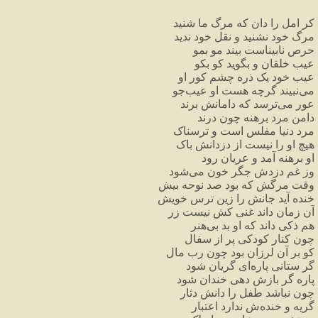
کر امل را دان که مرگ ما شنید
مرگ خود نشنید و نقل خود ندید
حرص نابیناست بیند مو بمو
عیب خلقان و بگوید کو بکو
عیب خود یک ذره چشم کور او
می‌نبیند گرچه هست او عیب‌جو
عور می‌ترسد که دامانش برند
دامن مرد برهنه چون درند
مرد دنیا مفلس است و ترسناک
هیچ او را نیست از دزدانش باک
او برهنه آمد و عریان رود
وز غم دزدش جگر خون می‌شود
وقت مرگش که بود صد نوحه بیش
خنده آید جانش را زین ترس خویش
آن زمان داند غنی کش نیست زر
هم ذکی داند که او بد بی‌هنر
چون کنار کودکی پر از سفال
کو بر آن لرزان بود چون رب مال
گر ستانی پاره‌ای گریان شود
پاره گر بازش دهی خندان شود
چون نباشد طفل را دانش دثار
گریه و خنده‌ش ندارد اعتبار