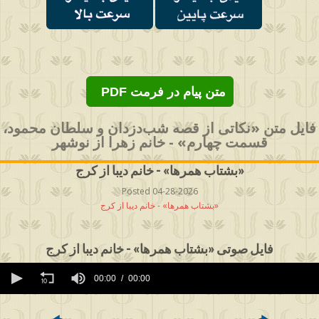
PDF متن پیام در فرمت
فایل متن «نکاتی از قصه شب‌دزدان و سلطان محمود،
قسمت چهارم» - خانم زهرا از نوشهر
بشتاب همرها» - خانم دیبا از کرج»
Posted 04-28-2026
بشتاب همرها» - خانم دیبا از کرج»
فایل صوتی «بشتاب همرها» - خانم دیبا از کرج
0
seconds
00:00
00:00
of
0
seconds