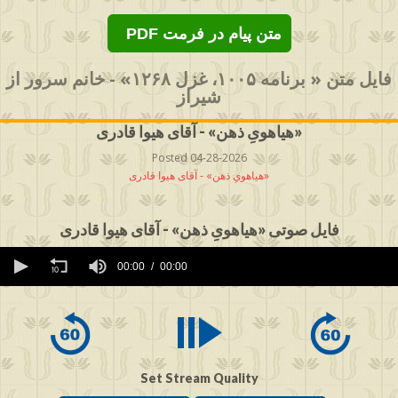
PDF متن پیام در فرمت
فایل متن « برنامه ۱۰۰۵، غزل ۱۲۶۸» - خانم سرور از
شیراز
هیاهویِ ذهن» - آقای هیوا قادری»
Posted 04-28-2026
هیاهویِ ذهن» - آقای هیوا قادری»
فایل صوتی «هیاهویِ ذهن» - آقای هیوا قادری
0
seconds
00:00
00:00
of
0
seconds
Set Stream Quality