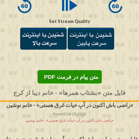
Set Stream Quality
PDF متن پیام در فرمت
فایل متن «بشتاب همرها» - خانم دیبا از کرج
راضی باش اکنون در آبِ حیات غرق هستی» - خانم نوشین»
Posted 04-28-2026
راضی باش اکنون در آبِ حیات غرق هستی» - خانم نوشین»