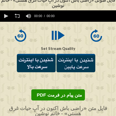
فایل صوتی «راضی باش اکنون در آبِ حیات غرق هستی» - خانم
نوشین
0
seconds
00:00
00:00
of
0
seconds
Set Stream Quality
PDF متن پیام در فرمت
فایل متن «راضی باش اکنون در آبِ حیات غرق
هستی» - خانم نوشین