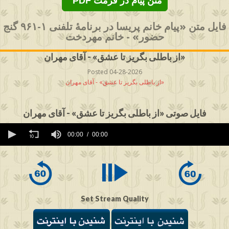
PDF متن پیام در فرمت
فایل متن «پیام خانم پریسا در برنامهٔ تلفنی ۱-۹۶۱ گنج
حضور» - خانم مهردخت
از باطلی بگریز تا عشق» - آقای مهران»
Posted 04-28-2026
از باطلی بگریز تا عشق» - آقای مهران»
فایل صوتی «از باطلی بگریز تا عشق» - آقای مهران
0
seconds
00:00
00:00
of
0
seconds
Set Stream Quality