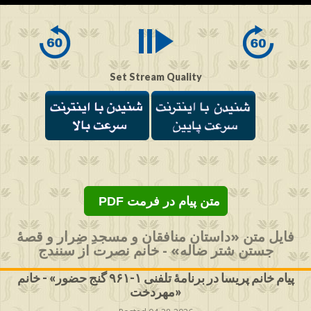
of
0
seconds
Set Stream Quality
PDF متن پیام در فرمت
فایل متن «داستان منافقان و مسجدِ ضِرار و قصۀ
جستن شتر ضاله» - خانم نصرت از سنندج
پیام خانم پریسا در برنامهٔ تلفنی ۱-۹۶۱ گنج حضور» - خانم
مهردخت»