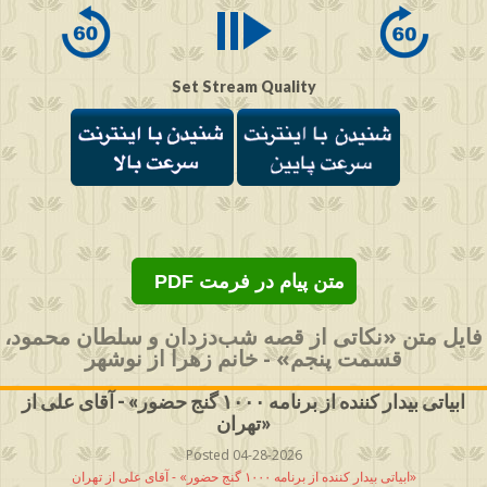
seconds
Set Stream Quality
PDF متن پیام در فرمت
فایل متن «نکاتی از قصه شب‌دزدان و سلطان محمود،
قسمت پنجم» - خانم زهرا از نوشهر
ابیاتی بیدار کننده از برنامه ۱۰۰۰ گنج حضور» - آقای علی از
تهران»
Posted 04-28-2026
ابیاتی بیدار کننده از برنامه ۱۰۰۰ گنج حضور» - آقای علی از تهران»