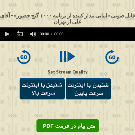
فایل صوتی «ابیاتی بیدار کننده از برنامه ۱۰۰۰ گنج حضور» - آقای
علی از تهران
0
seconds
00:00
00:00
of
0
seconds
Set Stream Quality
PDF متن پیام در فرمت