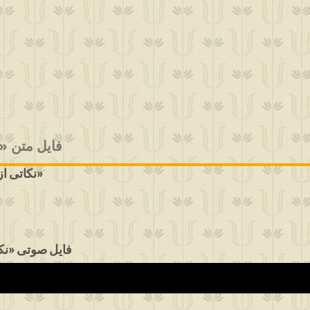
فایل متن «ابیاتی بیدا
نکاتی از قصه شب‌دزدان و سلطان محمود، قسمت چهارم» - خانم زهرا از نوشهر»
فایل صوتی «نک