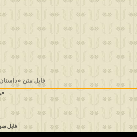
فایل متن «داستان
پیام خانم پریسا در برنامهٔ تلفنی ۱-۹۶۱ گنج حضور» - خانم مهردخت»
فایل صوتی «پی