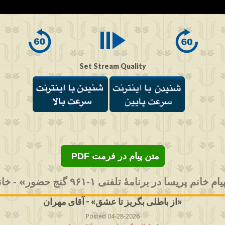
Set Stream Quality
PDF متن پیام در فرمت
پریسا در برنامهٔ تلفنی ۱-۹۶۱ گنج حضور» - خانم مهردخت
از باطلی بگریز تا عشق» - آقای مهران»
Posted 04-28-2026