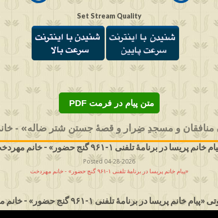
Set Stream Quality
PDF متن پیام در فرمت
 منافقان و مسجدِ ضِرار و قصۀ جستن شتر ضاله» - خان
Posted 04-28-2026
پیام خانم پریسا در برنامهٔ تلفنی ۱-۹۶۱ گنج حضور» - خانم مهردخت»
ام خانم پریسا در برنامهٔ تلفنی ۱-۹۶۱ گنج حضور» - خانم مهردخت