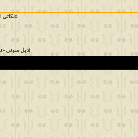
نکاتی از قصه شب‌دزدان و سلطان محمود، قسمت پنجم» - خانم زهرا از نوشهر»
فایل صوتی «نک