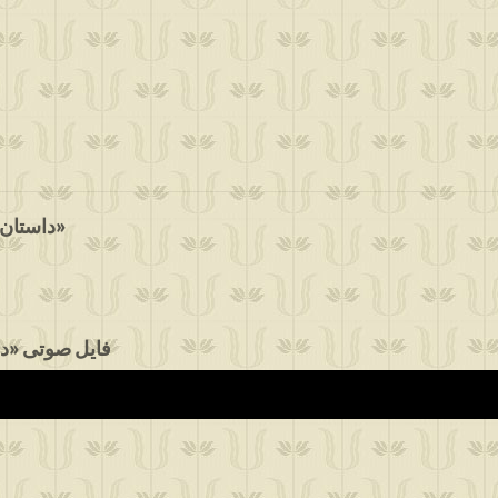
داستان منافقان و مسجدِ ضِرار و قصۀ جستن شتر ضاله» - خانم نصرت از سنندج»
فایل صوتی «دا