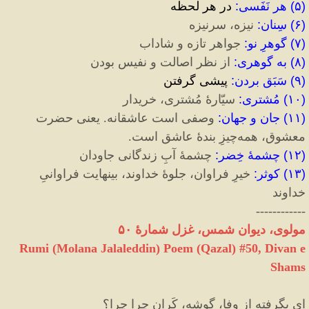
(
۵
)
هر نَفَسی
:
در هر لحظه
(
۶
)
سِنان
:
نیزه، سرنیزه
(
۷
)
گوهرِ نو
:
جواهر تازه و شاداب
(
۸
)
به گوهری
:
از نظر اصالت و نفیس بودن
(
۹
)
سَبَق بردن
:
پیشی گرفتن
(
۱۰
)
مُشتری
:
سیّارهٔ مُشتری، خریدار
(
۱۱
)
جان و جهان
:
وصفی است عاشقانه. یعنی حضرت
معشوق، همه‌چیزِ بندهٔ عاشق است.
(
۱۲
)
چشمهٔ خِضر
:
چشمهٔ آبِ زندگانی جاودان
(
۱۳
)
کوثر
:
خیرِ فراوان، جلوهٔ خداوند، بینهایت فراوانیِ
خداوند
------------
مولوی، دیوان شمس، غزل شمارهٔ ۵۰
Rumi (Molana Jalaleddin) Poem (Qazal) #
50
, Divan e
Shams
ای بِگرفته از وفا، گوشه، کَران چرا چرا؟