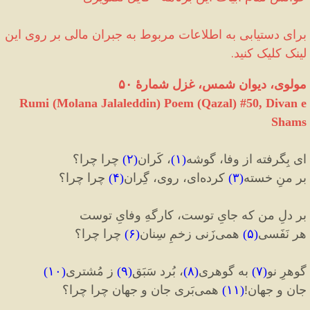
برای دستیابی به اطلاعات مربوط به جبران مالی‌ بر روی این
لینک کلیک کنید.
مولوی، دیوان شمس، غزل شمارهٔ ۵۰
Rumi (Molana Jalaleddin) Poem (Qazal) #
50
, Divan e
Shams
ای بِگرفته از وفا، گوشه
(
۱
)
، کَران
(
۲
)
چرا چرا؟
بر منِ خسته
(
۳
)
کرده‌ای، روی، گِران
(
۴
)
چرا چرا؟
بر دلِ من که جایِ توست، کارگهِ وفایِ توست
هر نَفَسی
(
۵
)
همی‌زَنی زخمِ سِنان
(
۶
)
چرا چرا؟
گوهرِ نو
(
۷
)
به گوهری
(
۸
)
، بُرد سَبَق
(
۹
)
ز مُشتری
(
۱۰
)
جان و جهان
!
(
۱۱
)
همی‌بَری جان و جهان چرا چرا؟