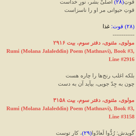
قوتِ
(
۲۸
)
اصلیِّ بشر، نورِ خداست
قوتِ حیوانی مر او را ناسزاست‏
(
۲۸
)
قوت
:
غذا
------------
مولوی، مثنوی، دفتر سوم، بیت ۲۹۱۶
Rumi (Molana Jalaleddin) Poem (Mathnavi), Book #3,
Line #2916
بلکه اغلب رنج‌ها را چاره هست
چون به جِدّ جویی، بیآید آن به‌ دست
مولوی، مثنوی، دفتر سوم، بیت ۳۱۵۸
Rumi (Molana Jalaleddin) Poem (Mathnavi), Book #3,
Line #3158
گویدش
:
رُدُّوا لَعادُوا
(
۲۹
)
، کارِ توست