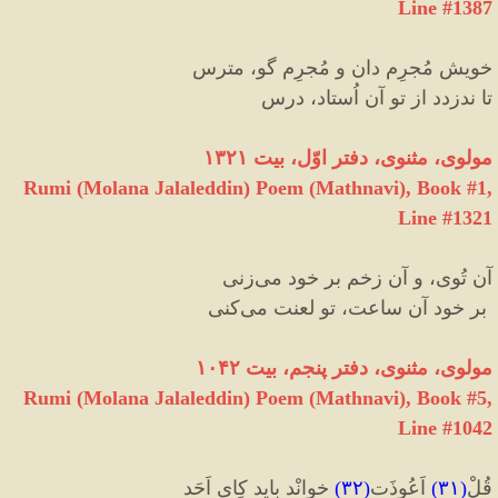
Line #1387
خویش مُجرِم دان و مُجرِم گو، مترس
تا ندزدد از تو آن اُستاد، درس
مولوی، مثنوی، دفتر اوّل، بیت ۱۳۲۱
Rumi (Molana Jalaleddin) Poem (Mathnavi), Book #1,
Line #1321
آن تُوی، و آن زخم بر خود می‌‌زنی
بر خود آن ساعت، تو لعنت می‌کنی‌‌
مولوی، مثنوی، دفتر پنجم، بیت ۱۰۴۲
Rumi (Molana Jalaleddin) Poem (Mathnavi), Book #5,
Line #1042
قُلْ
(
۳۱
)
اَعُوذَت
(
۳۲
)
خوانْد باید کِای اَحَد