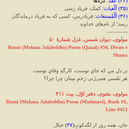
(
۳۴
)
عُقَد
:
گره‌ها
(
۳۵
)
اَلْغیاث
:
کمک، فریاد رسی
(
۳۶
)
اَلْمُستغاث
:
فریادرس، کسی که به فریاد درماندگان
رسد؛ از نام‌های خداوند
------------
مولوی، دیوان شمس، غزل شمارهٔ ۵۰
Rumi (Molana Jalaleddin) Poem (Qazal) #
50
, Divan e
Shams
بر دلِ من که جایِ توست، کارگهِ وفایِ توست
هر نَفَسی همی‌زَنی زخمِ سِنان چرا چرا؟
مولوی، مثنوی، دفتر اوّل، بیت ۴۱۱
Rumi (Molana Jalaleddin) Poem (Mathnavi), Book #1,
Line #411
جان، همه روز از لگدکوبِ
(
۳۷
)
خیال