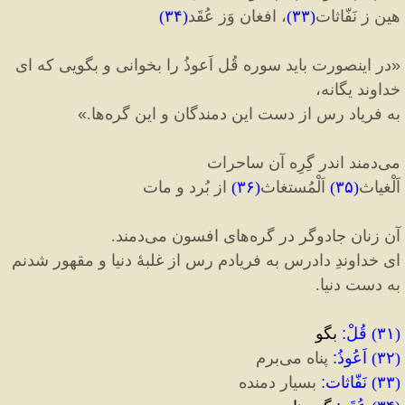
هین ز نَفّاثات
(
۳۳
)
، افغان وَز عُقَد
(
۳۴
)
«
در اینصورت باید سوره قُل اَعوذُ را بخوانی و بگویی که ای
خداوند یگانه،
به فریاد رس از دست این دمندگان و این گره‌ها.
»
می‌دمند اندر گِرِه آن ساحرات
اَلْغیاث
(
۳۵
)
اَلْمُستغاث
(
۳۶
)
از بُرد و مات
آن زنان جادوگر در گره‌های افسون می‌دمند.
ای خداوندِ دادرس به فریادم رس از غلبهٔ دنیا و مقهور شدنم
به دست دنیا.
(
۳۱
)
قُلْ
:
بگو
(
۳۲
)
اَعُوذُ
:
پناه می‌برم
(
۳۳
)
نَفّاثات
:
بسیار دمنده