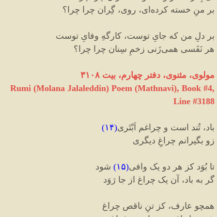
بر منِ خسته کرده‌ای، روی، گِران چرا چرا؟
بر دلِ من که جایِ توست، کارگهِ وفایِ توست
هر نَفَسی همی‌زَنی زخمِ سِنان چرا چرا؟
مولوی، مثنوی، دفتر چهارم، بیت ۳۱۰۸
Rumi (Molana Jalaleddin) Poem (Mathnavi), Book #4,
Line #3188
باد، تُند است و چراغم اَبْتَری
(
۱۴
)
زو بگیرانم چراغِ دیگری
تا بُوَد کز هر دو یک وافی
(
۱۵
)
شود
گر به باد، آن یک چراغ از جا رَوَد
همچو عارف، کز تنِ ناقص چراغ