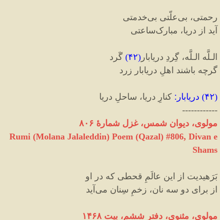
رحمتی، بی‌علّتی بی‌خدمتی
آید از دریا، مبارک‌ساعتی
الـلَّه الـلَّه، گِردِ دریابار‌‌
(
۴۲
)
گَرد
گرچه باشند اهلِ دریابار زرد
(
۴۲
)
دریابار
:
کنارِ دریا، ساحلِ دریا
------------
مولوی، دیوان شمس، غزل شمارهٔ ۸۰۶
Rumi (Molana Jalaleddin) Poem (Qazal) #
806
, Divan e
Shams
بَرَهیدیت از این عالَمِ قحطی که در او
از برای دو سه نان، زخمِ سِنان می‌آید
مولوی، مثنوی، دفتر ششم، بیت ۱۴۶۸