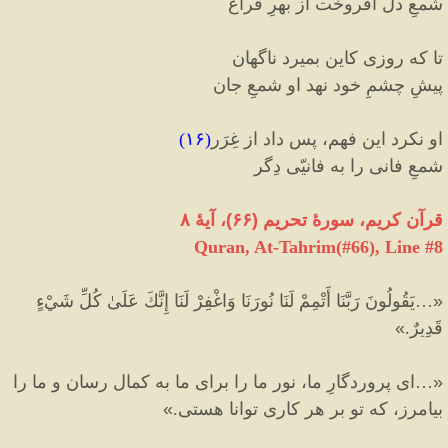
شمعِ دل افروخت از بهرِ فراغ
تا که روزی کاین بمیرد ناگهان
پیشِ چشمِ خود نهد او شمعِ جان
او نکرد این فهم، پس داد از غِرَر
(
۱۶
)
شمعِ فانی را به فانیّی دِگر
قرآن کریم، سورهٔ تحریم
(
۶۶
)
، آیهٔ ۸
Quran, At-Tahrim(#66
), Line #
8
«
…يَقُولُونَ رَبَّنَا أَتْمِمْ لَنَا نُورَنَا وَاغْفِرْ لَنَا إِنَّكَ عَلَىٰ كُلِّ شَيْءٍ
قَدِيرٌ.
»
«
…اى پروردگارِ ما، نور ما را براى ما به كمال رسان و ما را
بيامرز، كه تو بر هر كارى توانا هستى.
»