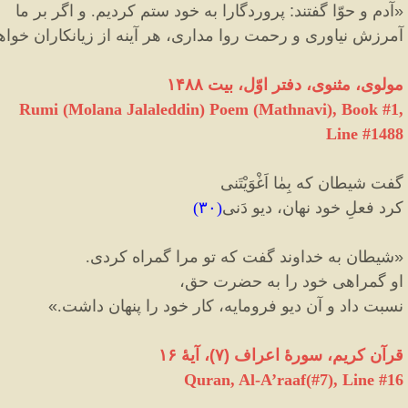
«
آدم و حوّا گفتند
:
پروردگارا به خود ستم کردیم. و اگر بر ما
آمرزش نیاوری و رحمت روا مداری، هر آینه از زیانکاران خواهی
مولوی، مثنوی، دفتر اوّل، بیت ۱۴۸۸
Rumi (Molana Jalaleddin) Poem (Mathnavi), Book #1,
Line #1488
گفت شیطان که بِمٰا اَغْوَیْتَنی
کرد فعلِ خود نهان، دیو دَنی
(
۳۰
)
«
شیطان به خداوند گفت که تو مرا گمراه کردی.
او گمراهی خود را به حضرت حق،
نسبت داد و آن دیو فرومایه، کار خود را پنهان داشت.
»
قرآن کریم، سورهٔ اعراف
(
۷
)
، آیهٔ ۱۶
Quran, Al-A’raaf(#7
), Line #
16