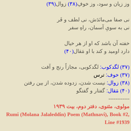
وز زیان و سود، وز خوفِ
(
۳۸
)
زوال
(
۳۹
)
نی صفا می‌‌مانَدَش، نی لطف و فَر
نی به سویِ آسمان، راهِ سفر
خفته آن باشد که او از هر خیال
دارد اومید و کند با او مَقال‌‌
(
۴۰
)
(
۳۷
)
لگدکوب
:
لگدکوبی، مجازاً رنج و‌ آفت
(
۳۷
)
خوف
:
ترس
(
۳۸
)
زوال
:
نیست شدن، زدوده شدن، از بین رفتن
(
۴۰
)
مَقال‌‌
:
گفتار و گفتگو
------------
مولوی، مثنوی، دفتر دوم، بیت ۱۹۳۹
Rumi (Molana Jalaleddin) Poem (Mathnavi), Book #2,
Line #1939