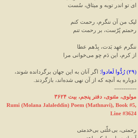
ای تو اندر توبه و میثاق، سُست
لیک من آن ننگرم، رحمت کنم
رحمتم پُرّست، بر رحمت تنم
ننگرم عهِد بَدت، بِدْهم عطا
از کرم، این دَم چو می‌خوانی مرا
(
۲۹
)
رُدُّوا لَعادوا
:
اگر آنان به این جهان برگردانده شوند،
دوباره به آنچه که از آن نهی شده‌اند، بازگردند.
------------
مولوی، مثنوی، دفتر پنجم، بیت ۳۶۲۴
Rumi (Molana Jalaleddin) Poem (Mathnavi), Book #5,
Line #3624
رحمتی، بی‌علّتی بی‌خدمتی