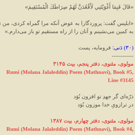
«
قَالَ فَبِمَا أَغْوَيْتَنِي لَأَقْعُدَنَّ لَهُمْ صِرَاطَكَ الْمُسْتَقِيمَ
»
«
ابلیس گفت
:
پروردگارا به عوض آنکه مرا گمراه کردی، من نی
به کمین می‌نشینم و آنان را از راه مستقیم تو باز می‌دارم
.
»
(
۳۰
)
دَنی
:
فرومایه، پست
------------
مولوی، مثنوی، دفتر پنجم، بیت ٣١۴۵
Rumi (Molana Jalaleddin) Poem (Mathnavi), Book #5,
Line #3145
ذرّه‌‌ای گر جهدِ تو افزون بُوَد
در ترازویِ خدا موزون بُوَد
مولوی، مثنوی، دفتر چهارم، بیت ۱۳۸۷
Rumi (Molana Jalaleddin) Poem (Mathnavi), Book #4,