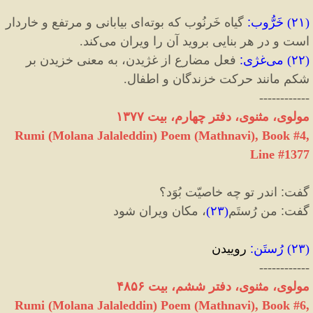
(
۲۱
)
خَرُّوب
:
گیاه خَرنُوب که بوته‌ای بیابانی و مرتفع و خاردار
است و در هر بنایی بروید آن را ویران می‌کند.
(
۲۲
)
می‌غژی
:
فعل مضارع از غژیدن، به معنی خزیدن بر
شکم مانند حرکت خزندگان و اطفال.
------------
مولوی، مثنوی، دفتر چهارم، بیت ۱۳۷۷
Rumi (Molana Jalaleddin) Poem (Mathnavi), Book #4,
Line #1377
گفت
:
اندر تو چه خاصیّت بُوَد؟
گفت
:
من رُستَم
(
۲۳
)
، مکان ویران شود
(
۲۳
)
رُستَن
:
روییدن
------------
مولوی، مثنوی، دفتر ششم، بیت ۴۸۵۶
Rumi (Molana Jalaleddin) Poem (Mathnavi), Book #6,