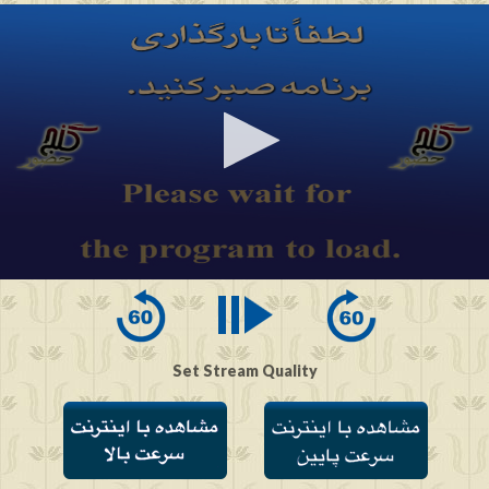
0
seconds
of
0
seconds
Set Stream Quality