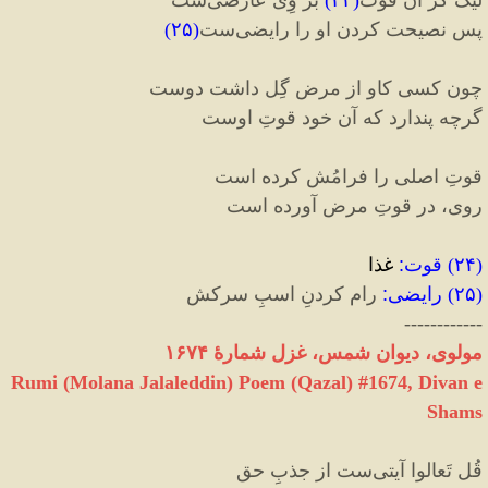
لیک گر آن قوت
(
۲۴
)
بر وِی عارضی‌ست
پس نصیحت کردن او را رایضی‌ست‏
(
۲۵
)
چون کسی کاو از مرض گِل داشت دوست
گرچه پندارد که آن خود قوتِ اوست‏
قوتِ اصلی را فرامُش کرده است
روی، در قوتِ مرض آورده است‏
(
۲۴
)
قوت
:
غذا
(
۲۵
)
رایضی
:‌
رام کردنِ اسبِ سرکش
------------
مولوی، دیوان شمس، غزل شمارهٔ ١۶۷۴
Rumi (Molana Jalaleddin) Poem (Qazal) #
1674
, Divan e
Shams
قُل تَعالوا آیتی‌ست از جذبِ حق