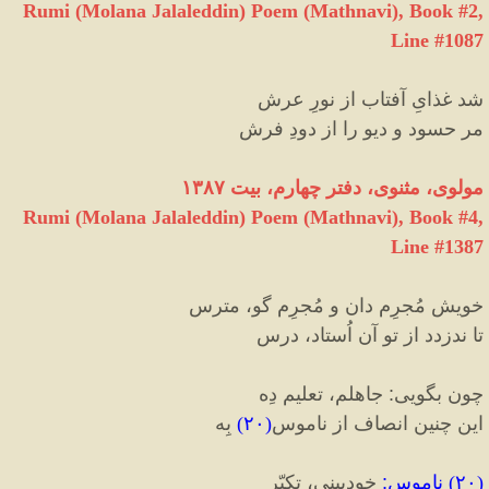
Rumi (Molana Jalaleddin) Poem (Mathnavi), Book #2,
Line #1087
شد غذایِ آفتاب از نورِ عرش
مر حسود و دیو را از دودِ فرش
مولوی، مثنوی، دفتر چهارم، بیت ۱۳۸۷
Rumi (Molana Jalaleddin) Poem (Mathnavi), Book #4,
Line #1387
خویش مُجرِم دان و مُجرِم گو، مترس
تا ندزدد از تو آن اُستاد، درس
چون بگویی
:
جاهلم، تعلیم دِه
این چنین انصاف از ناموس
(
۲۰
)
بِه
(
۲۰
)
ناموس
:
خودبینی، تکبّر