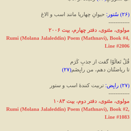
(
۲۶
)
سُتور
:
حیوانِ چهارپا مانند اسب و الاغ
------------
مولوی، مثنوی، دفتر چهارم، بیت ۲۰۰۶
Rumi (Molana Jalaleddin) Poem (Mathnavi), Book #4,
Line #2006
قُلْ تَعالَوْا گفت از جذبِ کَرَم
تا ریاضتْتان دهم، من رایِضَم
(
۲۷
)
(
۲۷
)
رایِض
:
تربیت کنندهٔ اسب و ستور
------------
مولوی، مثنوی، دفتر دوم، بیت ۱۰۸۳
Rumi (Molana Jalaleddin) Poem (Mathnavi), Book #2,
Line #1083