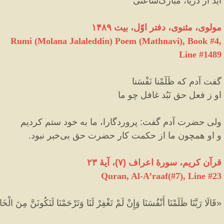
آید از دریا، مبارک‌ساعتی
مولوی، مثنوی، دفتر اوّل، بیت ۱۴۸۹
Rumi (Molana Jalaleddin) Poem (Mathnavi), Book #4,
Line #1489
گفت آدم که ظَلَمْنا نَفْسَنا
او ز فعل حق نَبُد غافل چو ما
ولی حضرت آدم گفت
:
پروردگارا، ما به خود ستم کردیم
و او همچون ما از حکمت کار حضرت حق بی‌خبر نبود
.
قرآن کریم، سورهٔ اعراف
(
۷
)
، آیهٔ ۲۳
Quran, Al-A’raaf(#7
), Line #
23
«
قَالَا رَبَّنَا ظَلَمْنَا أَنْفُسَنَا وَإِنْ لَمْ تَغْفِرْ لَنَا وَتَرْحَمْنَا لَنَكُونَنَّ مِنَ الْ