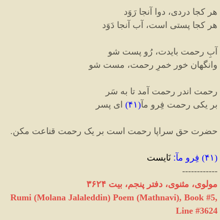
هر کجا دردی، دوا آنجا رَوَد
هر کجا پستی است، آب آنجا دَوَد
آبِ رحمت بایدت، رُو پست شو
وانگهان خور خمرِ رحمت، مست شو
رحمت اندر رحمت آمد تا به سَر
بر یکی رحمت فِرو مآ‌‌
(
۴۱
)
ای پسر
حضرت حق سراپا رحمت است بر یک رحمت قناعت مکن.
(
۴۱
)
فِرو مآ
:
نَایست
------------
مولوی، مثنوی، دفتر پنجم، بیت ۳۶۲۴
Rumi (Molana Jalaleddin) Poem (Mathnavi), Book #5,
Line #3624