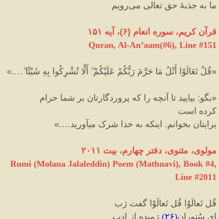
ما به جذبهٔ حق تعالی می‌رویم
قرآن کریم، سوره انعام
(
۶
)
، آیه ۱۵۱
Quran, Al-An’aam(#6
), Line #
151
«
قُلْ تَعَالَوْا أَتْلُ مَا حَرَّمَ رَبُّكُمْ عَلَيْكُمْ ۖ أَلَّا تُشْرِكُوا بِهِ شَيْئًا ۖ….
»
«
بگو
:
بياييد تا آنچه را كه پروردگارتان بر شما حرام
كرده است
برايتان بخوانم. اينكه به خدا شرک ميآوريد….
»
مولوی، مثنوی، دفتر چهارم، بیت ۲۰۱۱
Rumi (Molana Jalaleddin) Poem (Mathnavi), Book #4,
Line #2011
قُل تَعالَوْا قُل تَعالَوْا گفت رَب
ای سُتورانِ
(
۲۶
)
رَمیده از ادب