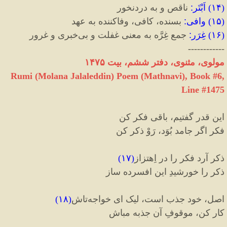
(
۱۴
)
اَبْتَر
:
ناقص و به دردنخور
(
۱۵
)
وافی
:
بسنده، کافی، وفاکننده به عهد
(
۱۶
)
غِرَر
:
جمع غِرَّه به معنی غفلت و بی‌خبری و غرور
------------
مولوی، مثنوی، دفتر ششم، بیت ۱۴۷۵
Rumi (Molana Jalaleddin) Poem (Mathnavi), Book #6,
Line #1475
این قدر گفتیم، باقی فکر کن
فکر اگر جامد بُوَد، رَوْ ذکر کن
ذکر آرد فکر را در اِهتزاز
(
۱۷
)
ذکر را خورشیدِ این افسرده ساز
اصل، خود جذب است، لیک ای خواجه‌تاش
(
۱۸
)
کار کن، موقوفِ آن جذبه مباش