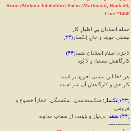
Rumi (Molana Jalaleddin) Poem (Mathnavi), Book #6,
Line #1468
جمله استادان پیِ اظهارِ کار
نیستی جویند و جایِ اِنکسار‌‌
(
۴۳
)
لاجَرَم استادِ استادان صَمَد‌‌
(
۴۴
)
کارگاهش نیستیّ و لا بُوَد
هر کجا این نیستی افزون‌تر است
کارِ حق و کارگاهش آن سَر است
(
۴۳
)
اِنکسار
:
شکسته‌شدن، شکستگی؛ مَجازاً خضوع و
فروتنی
(
۴۴
)
صَمَد
:
بی‌نیاز و پاینده، از صفاتِ خداوند
------------