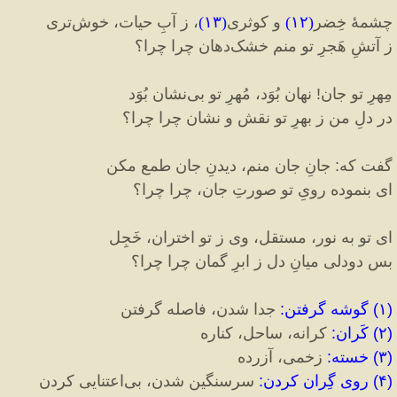
چشمهٔ خِضر
(
۱۲
)
و کوثری
(
۱۳
)
، ز آبِ حیات، خوش‌تری
ز آتشِ هَجرِ تو منم خشک‌دهان چرا چرا؟
مِهرِ تو جان
!
نهان بُوَد، مُهرِ تو بی‌نشان بُوَد
در دلِ من ز بهرِ تو نقش و نشان چرا چرا؟
گفت که
:
جانِ جان منم، دیدنِ جان طمع مکن
ای بنموده رویِ تو صورتِ جان، چرا چرا؟
ای تو به نور، مستقل، وی ز تو اختران، خَجِل
بس دودلی میانِ دل ز ابرِ گمان چرا چرا؟
(
۱
)
گوشه گرفتن
:
جدا شدن، فاصله گرفتن
(
۲
)
کَران
:
کرانه، ساحل، کناره
(
۳
)
خسته
:
زخمی، آزرده
(
۴
)
روی گِران کردن
:
سرسنگین شدن، بی‌اعتنایی کردن