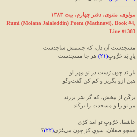
------------
مولوی، مثنوی، دفتر چهارم، بیت ۱۳۸۳
Rumi (Molana Jalaleddin) Poem (Mathnavi), Book #4,
Line #1383
مسجدست آن دل، که جسمش ساجدست
یارِ بَد خَرُّوبِ
(
۲۱
)
هر جا مسجدست
یارِ بَد چون رُست در تو مِهرِ او
هین ازو بگریز و کم کن گفت‌وگو
برکَن از بیخش، که گر سَر برزند
مر تو را و مسجدت را برکَنَد
عاشقا، خَرّوبِ تو آمد کژی
همچو طفلان، سویِ کژ چون می‌غژی
(
۲۲
)
؟