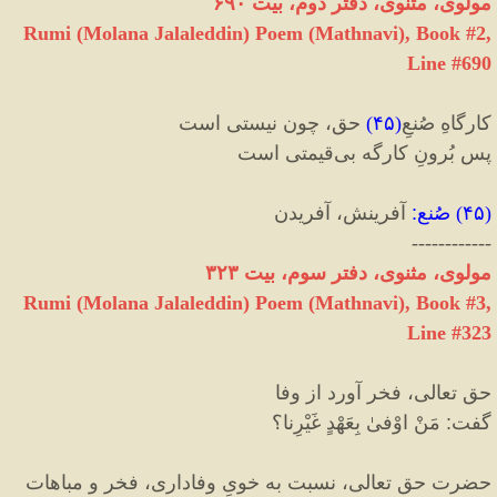
مولوی، مثنوی، دفتر دوم، بیت ۶۹۰
Rumi (Molana Jalaleddin) Poem (Mathnavi), Book #2,
Line #690
کارگاهِ صُنعِ‌‌
(
۴۵
)
حق، چون نیستی است
پس بُرونِ کارگه بی‌قیمتی است
(
۴۵
)
صُنع
:
آفرینش، آفریدن
------------
مولوی، مثنوی، دفتر سوم، بیت ۳۲۳
Rumi (Molana Jalaleddin) Poem (Mathnavi), Book #3,
Line #323
حق تعالی، فخر آورد از وفا
گفت
:
مَنْ اوْفیٰ بِعَهْدٍ غَیْرِنا؟
حضرت حق تعالی، نسبت به خویِ وفاداری، فخر و مباهات