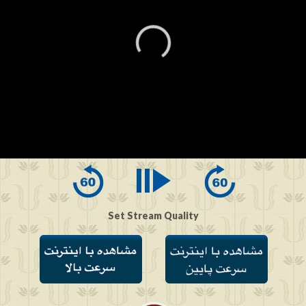
0
seconds
of
0
seconds
Set Stream Quality