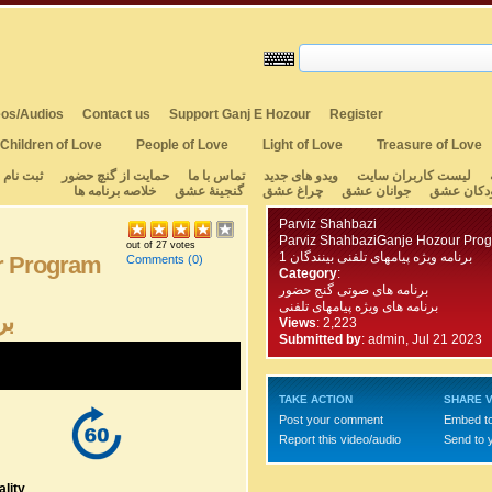
os/Audios
Contact us
Support Ganj E Hozour
Register
Children of Love
People of Love
Light of Love
Treasure of Love
لیست کاربران سایت
ویدو های جدید
تماس با ما
حمایت از گنچ حضور
ثبت نام
دکان عشق
جوانان عشق
چراغ عشق
گنجینهٔ عشق
خلاصه برنامه ها
Parviz Shahbazi
Parviz ShahbaziGanje Hozour Pro
out of 27 votes
1 برنامه ویژه پیامهای تلفنی بینندگان
r Program
Comments
(0)
Category
:
برنامه های صوتی گنج حضور
برنامه های ویژه پیامهای تلفنی
بر
Views
: 2,223
Submitted by
:
admin, Jul 21 2023
TAKE ACTION
SHARE V
Post your comment
Embed t
Report this video/audio
Send to 
lity