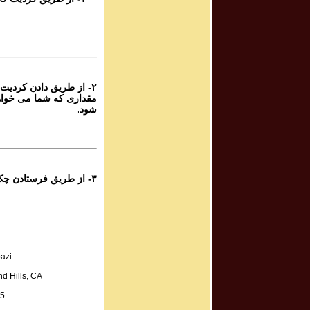
۶
پرویز شهبازی - گ
۶
از طریق دادن کردیت کار
پرویز شهبازی - گ
مقداری که شما می خواه
شود.
۶
پرویز شهبازی - گ
۵
۳- از طریق فرستادن چک به آدرس زیر:
پرویز شهبازی - گ
۵
پرویز شهبازی - گ
azi
۵
d Hills, CA
پرویز شهبازی - گ
A.