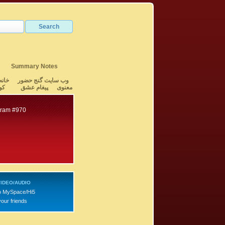
Summary Notes
وب سایت گنج حضور
خانه
معنوی
پیغام عشق
کو
gram #970
IDEO/AUDIO
o MySpace/Hi5
your friends