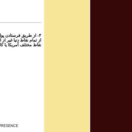
۴
پرویز شهبازی - گ
۴
از طریق فرستادن پول ،
نقاط مختلف آمریکا یا ک:
F PRESENCE