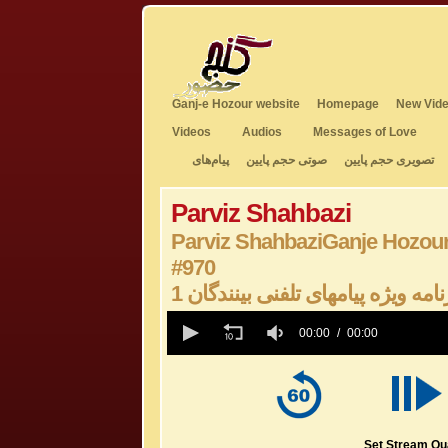
Ganj-e Hozour website
Homepage
New Vide
Videos
Audios
Messages of Love
تصویری حجم پایین
صوتی حجم پایین
پیام‌های
Parviz Shahbazi
Parviz ShahbaziGanje Hozou
#970
1 نامه ویژه پیامهای تلفنی بینندگان
0
seconds
00:00
00:00
of
0
seconds
Volume
50%
Set Stream Qua