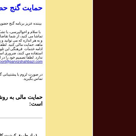
۹
پرویز شهبازی - گ
حمایت گنج حض
۸
بیننده عزیز برنامه گنج حضور:
پرویز شهبازی - گ
با سلام و احوالپرسی، با تشکر
تماشا می کنید، از شما تقاضا
و به هر اندازه که می توانید و 
۸
ماهه، حمایت مالی کنید. لطفاً 
پرویز شهبازی - گ
ادامه خدمات فرهنگی این تلو
استفاده می کنند، ضروری است.
ندارد. لطفاً تصمیم خود را در :
port@parvizshahbazi.com
۸
پرویز شهبازی - گ
در صورت لزوم با ‍پشتیبانی 
تماس بگیرید.
۷
پرویز شهبازی - گ
حمایت مالی به روشه
است:
۷
پرویز شهبازی - گ
۷
پرویز شهبازی - گ
۱- از طریق کردیت کارت و