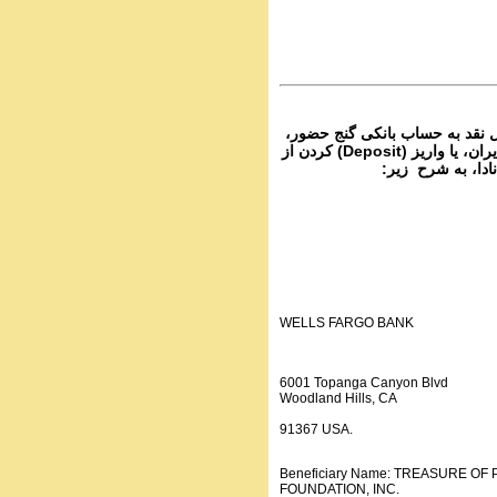
PhoneCalls #1054
3 Audio Programs | ۱۰۵
Parviz Shahbazi - Ganje Hozour | نج
حضور
PhoneCalls #1054
2 Audio Programs | ۱۰۵
۴- نقد به حساب بانکی گنج حضور
از تمام نقاط دنیا غیر از ایران، یا واریز (Deposit) کردن از
انادا، به شرح زیر
WELLS FARGO BANK
6001 Topanga Canyon Blvd
Woodland Hills, CA
91367 USA.
Beneficiary Name: TREASURE O
FOUNDATION, INC.