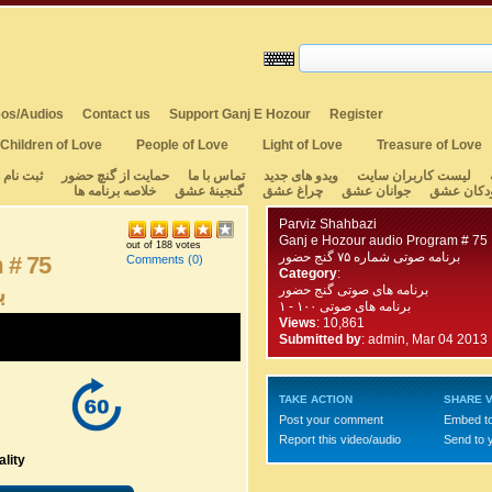
os/Audios
Contact us
Support Ganj E Hozour
Register
Children of Love
People of Love
Light of Love
Treasure of Love
لیست کاربران سایت
ویدو های جدید
تماس با ما
حمایت از گنچ حضور
ثبت نام
دکان عشق
جوانان عشق
چراغ عشق
گنجینهٔ عشق
خلاصه برنامه ها
Parviz Shahbazi
Ganj e Hozour audio Program # 75
out of 188 votes
برنامه صوتی شماره ۷۵ گنج حضور
 # 75
Comments
(0)
Category
:
ب
برنامه های صوتی گنج حضور
برنامه های صوتی ۱۰۰ - ۱
Views
: 10,861
Submitted by
:
admin, Mar 04 2013
TAKE ACTION
SHARE V
Post your comment
Embed t
Report this video/audio
Send to 
lity