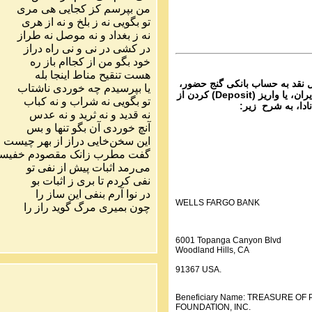
 شماره ۱۸ گنج حضور
من بپرسم کز کجایی هی مری
تو بگویی نه ز بلخ و نه از هری
Parviz Shahbazi
نه ز بغداد و نه موصل نه طراز
Ganj e Hozour audio P
در کشی در نی و نی راه دراز
 شماره ۱۹ گنج حضور
خود بگو من از کجاام باز ره
هست تنقیح مناط اینجا بله
ل نقد به حساب بانکی گنج حضور،
یا بپرسیدم چه خوردی ناشتاب
از تمام نقاط دنیا غیر از ایران، یا واریز (Deposit) کردن از
تو بگویی نه شراب و نه کباب
نادا، به شرح زیر:
نه قدید و نه ثرید و نه عدس
آنچ خوردی آن بگو تنها و بس
این سخن‌خایی دراز از بهر چیست
گفت مطرب زانک مقصودم خفیس
می‌رمد اثبات پیش از نفی تو
نفی کردم تا بری ز اثبات بو
در نوا آرم بنفی این ساز را
WELLS FARGO BANK
چون بمیری مرگ گوید راز را
6001 Topanga Canyon Blvd
Woodland Hills, CA
91367 USA.
Beneficiary Name: TREASURE O
FOUNDATION, INC.