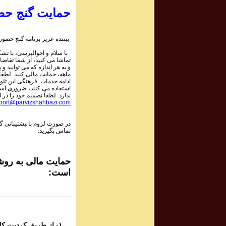
حمایت گنج حض
rogram # 06
برنامه صو
بیننده عزیز برنامه گنج حضور:
با سلام و احوالپرسی، با تشکر
rogram # 07
تماشا می کنید، از شما تقاضا
برنامه صو
و به هر اندازه که می توانید و 
ماهه، حمایت مالی کنید. لطفاً 
ادامه خدمات فرهنگی این تلو
استفاده می کنند، ضروری است.
rogram # 08
ندارد. لطفاً تصمیم خود را در ا
برنامه صو
port@parvizshahbazi.com
در صورت لزوم با ‍پشتیبانی 
rogram # 09
تماس بگیرید.
برنامه صو
rogram # 10
حمایت مالی به روشه
برنامه صوتی
است:
rogram # 11
برنامه صوتی
۱- از طریق کردیت کارت و