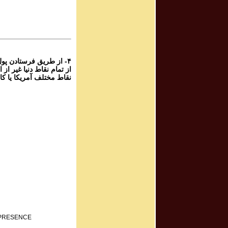
برنامه صوتی
rogram # 19
برنامه صوتی
۴- از طریق فرستادن پو
نقاط مختلف آمریکا یا کا
F PRESENCE