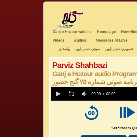
Ganj-e Hozour website
Homepage
New Vide
Videos
Audios
Messages of Love
تصویری حجم پایین
صوتی حجم پایین
پیام‌های
Parviz Shahbazi
Ganj e Hozour audio Program
رنامه صوتی شماره ۷۵ گنج حضور
0
seconds
00:00
00:00
of
0
seconds
Volume
50%
Set Stream Qua