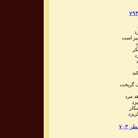
د
یر است
د
کر
د
ند
گ گریخت
د مرد
زد
کار
ریزد
 ۷۰۳