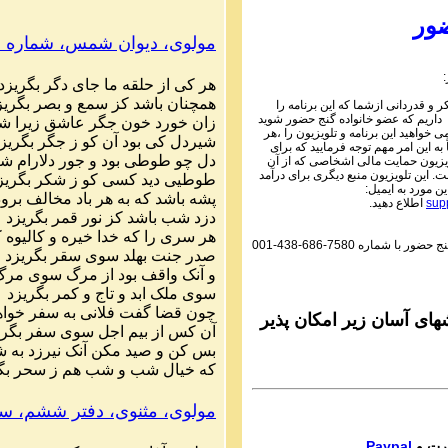
Parviz Shahbazi
ور
Ganj e Hozour audio P
مولوی، دیوان شمس
،
شماره ۷۹۴
تی شماره ۶ گنج حضور
هر کی از حلقه ما جای دگر بگریزد
Parviz Shahbazi
همچنان باشد کز سمع و بصر بگریز
 و قدردانی ازشما که این برنامه را
Ganj e Hozour audio P
 داریم که عضو خانواده گنج حضور شوید
زان خورد خون جگر عاشق زیرا ش
تی شماره ۷ گنج حضور
می خواهید این برنامه و تلویزیون را ،هر
شیردل کی بود آن کو ز جگر بگریز
به این امر مهم توجه فرمایید که برای
Parviz Shahbazi
دل چو طوطی بود و جور دلارام ش
یزیون حمایت مالی اشخاصی که از آن
 این تلویزیون منبع دیگری برای درآمد
Ganj e Hozour audio P
طوطیی دید کسی کو ز شکر بگریز
ین مورد به ایمیل:
تی شماره ۸ گنج حضور
پشه باشد که به هر باد مخالف برود
sup
اطلاع دهید.
دزد شب باشد کز نور قمر بگریزد
Parviz Shahbazi
هر سری را که خدا خیره و کالیوه ک
گنج حضور با شماره
001-438-686-7580
Ganj e Hozour audio P
صدر جنت بهلد سوی سقر بگریزد
تی شماره ۹ گنج حضور
و آنک واقف بود از مرگ سوی مر
سوی ملک ابد و تاج و کمر بگریزد
Parviz Shahbazi
چون قضا گفت فلانی به سفر خواه
Ganj e Hozour audio P
ای آسان زیر امکان پذیر
آن کس از بیم اجل سوی سفر بگری
 شماره ۱۰ گنج حضور
بس کن و صید مکن آنک نیرزد به ش
که خیال شب و شب هم ز سحر بگ
Parviz Shahbazi
Ganj e Hozour audio P
 شماره ۱۱ گنج حضور
مولوی، مثنوی، دفتر ششم، سطر
Parviz Shahbazi
Paypal