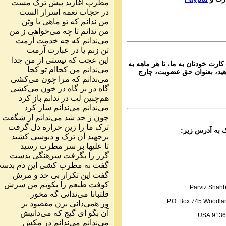
مطرب آغازید پیش ترک مست
Ganj e Hozour audio P
در حجاب نغمه اسرار الست
 شماره ۱۲ گنج حضور
من ندانم که تو ماهی یا وثن
من ندانم تا چه می‌خواهی ز من
Parviz Shahbazi
می‌ندانم که چه خدمت آرمت
Ganj e Hozour audio P
تن زنم یا در عبارت آرمت
 شماره ۱۳ گنج حضور
این عجب که نیستی از من جدا
کارت خودتان به ما، تا هر ماهه به
Parviz Shahbazi
می‌ندانم من کجاام تو کجا
ید، بعنوان حق عضویت، چارج
Ganj e Hozour audio P
می‌ندانم که مرا چون می‌کشی
 شماره ۱۴ گنج حضور
گاه در بر گاه در خون می‌کشی
هم‌چنین لب در ندانم باز کرد
Parviz Shahbazi
می‌ندانم می‌ندانم ساز کرد
Ganj e Hozour audio P
چون ز حد شد می‌ندانم از شگفت
 شماره ۱۵ گنج حضور
ترک ما را زین حراره دل گرفت
برجهید آن ترک و دبوسی کشید
Parviz Shahbazi
تا علیها بر سر مطرب رسید
Ganj e Hozour audio P
گرز را بگرفت سرهنگی بدست
 شماره ۱۶ گنج حضور
گفت نه مطرب کشی این دم بدس
Parviz Shahbazi
گفت این تکرار بی حد و مرش
Ganj e Hozour audio P
کوفت طبعم را بکوبم من سرش
Parviz Shahb
 شماره ۱۷ گنج حضور
قلتبانا می‌ندانی گه مخور
P.O. Box 745 Woodlan
ور همی‌دانی بزن مقصود بر
Parviz Shahbazi
آن بگو ای گیج که می‌دانیش
91365 US
Ganj e Hozour audio P
می‌ندانم می‌ندانم در مکش