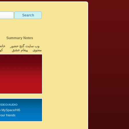
Summary Notes
وب سایت گنج حضور
خانه
معنوی
پیغام عشق
کو
IDEO/AUDIO
o MySpace/Hi5
your friends