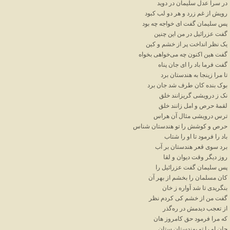
در سرا عدل سلیمان در دوید
رویش از غم زرد و هر دو لب کبود
پس سلیمان گفت ای خواجه چه بود
گفت عزرائیل در من این چنین
یک نظر انداخت پر از خشم و کین
گفت هین اکنون چه می‌خواهی بخواه
گفت فرما باد را ای جان پناه
تا مرا زینجا به هندستان برد
بوک بنده کان طرف شد جان برد
نک ز درویشی گریزانند خلق
لقمهٔ حرص و امل زانند خلق
ترس درویشی مثال آن هراس
حرص و کوشش را تو هندستان شناس
باد را فرمود تا او را شتاب
برد سوی قعر هندستان بر آب
روز دیگر وقت دیوان و لقا
پس سلیمان گفت عزرائیل را
کان مسلمان را بخشم از بهر آن
بنگریدی تا شد آواره ز خان
گفت من از خشم کی کردم نظر
از تعجب دیدمش در ره‌گذر
که مرا فرمود حق کامروز هان
جان او را تو بهندستان ستان