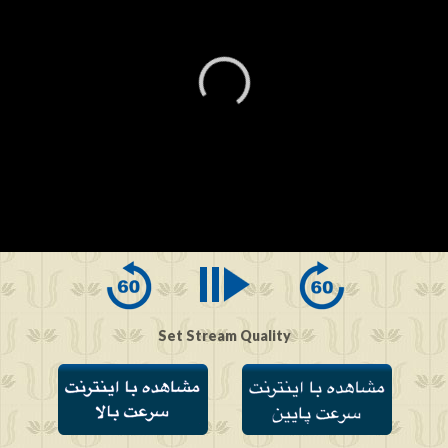
0
seconds
of
0
seconds
Set Stream Quality