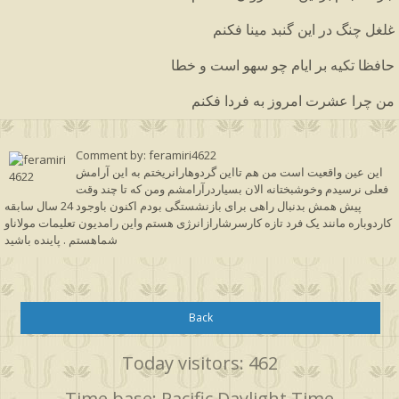
غلغل چنگ در این گنبد مینا فکنم
حافظا تکیه بر ایام چو سهو است و خطا
من چرا عشرت امروز به فردا فکنم
Comment by: feramiri4622
این عین واقعیت است من هم تااین گردوهارانریختم به این آرامش
فعلی نرسیدم وخوشبختانه الان بسیاردرآرامشم ومن که تا چند وقت
پیش همش بدنبال راهی برای بازنشستگی بودم اکنون باوجود 24 سال سابقه
کاردوباره مانند یک فرد تازه کارسرشارازانرژی هستم واین رامدیون تعلیمات مولاناو
شماهستم . پاینده باشید
Back
Today visitors: 462
Time base: Pacific Daylight Time