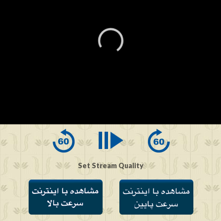
0
seconds
of
0
seconds
Set Stream Quality