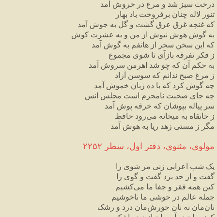
درخت سبز شد و مرغ در خروش آمد
تنور لاله چنان برفروخت باد بهار
که غنچه غرق عرق گشت و گل به جوش آمد
به گوش هوش نیوش از من و به عشرت کوش
که این سخن سحر از هاتفم به گوش آمد
ز فکر تفرقه بازآی تا شوی مجموع
به حکم آن که چو شد اهرمن سروش آمد
ز مرغ صبح ندانم که سوسن آزاد
چه گوش کرد که با ده زبان خموش آمد
چه جای صحبت نامحرم است مجلس انس
سر پیاله بپوشان که خرقه پوش آمد
ز خانقاه به میخانه می‌رود حافظ
مگر ز مستی زهد ریا به هوش آمد
مولوی، مثنوی، دفتر اول، سطر ۲۲۵۲
یک شب اعرابی زنی مر شوی را
گفت و از حد برد گفت و گوی را
کین همه فقر و جفا ما می‌کشیم
جمله عالم در خوشی ما ناخوشیم
نان‌مان نه نان خورش‌مان درد و رشک