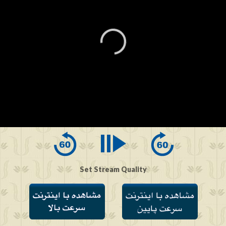
0
seconds
of
0
seconds
Set Stream Quality