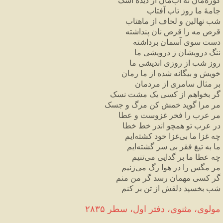
کوزه‌مان نه آب‌مان از دیده اشک
جامهٔ ما روز تاب آفتاب
شب نهالین و لحاف از ماهتاب
قرص مه را قرص نان پنداشته
دست سوی آسمان برداشته
ننگ درویشان ز درویشی ما
روز شب از روزی اندیشی ما
خویش و بیگانه شده از ما رمان
بر مثال سامری از مردمان
گر بخواهم از کسی یک مشت نسک
مر مرا گوید خمش کن مرگ و جسک
مر عرب را فخر غزوست و عطا
در عرب تو همچو اندر خط خطا
چه غزا ما بی‌غزا خود کشته‌ایم
ما به تیغ فقر بی سر گشته‌ایم
چه عطا ما بر گدایی می‌تنیم
مر مگس را در هوا رگ می‌زنیم
گر کسی مهمان رسد گر من منم
شب بخسپد دلقش از تن بر کنم
مولوی، مثنوی، دفتر اول، سطر ۲۸۳۵