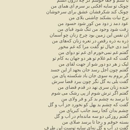
با
ستم
و
جفا
خوشم
گر
چه
درون
آتشم
چونک
تو
سایه
افکنی
بر
سرم
ای
همای
من
چونک
کند
شکرفشان
عشق
برای
سرخوشان
نرخ
نبات
بشکند
چاشنی
بلای
من
عود
دمد
ز
دود
من
کور
شود
حسود
من
زفت
شود
وجود
من
تنگ
شود
قبای
من
آن
نفس
این
زمین
بود
چرخ
زنان
چو
آسمان
ذره
به
ذره
رقص
در
نعره
زنان
که
های
من
آمد
دی
خیال
تو
گفت
مرا
که
غم
مخور
گفتم
غم
نمی
خورم
ای
غم
تو
دوای
من
گفت
که
غم
غلام
تو
هر
دو
جهان
به
کام
تو
لیک
ز
هر
دو
دور
شو
از
جهت
لقای
من
گفتم
چون
اجل
رسد
جان
بجهد
از
این
جسد
گر
بروم
به
سوی
جان
باد
شکسته
پای
من
گفت
بلی
به
گل
نگر
چون
ببرد
قضا
سرش
خنده
زنان
سری
نهد
در
قدم
قضای
من
گفتم
اگر
ترش
شوم
از
پی
رشک
می
شوم
تا
نرسد
به
چشم
بد
کر
و
فر
ولای
من
گفت
که
چشم
بد
بهل
کو
نخورد
جز
آب
و
گل
چشم
بدان
کجا
رسد
جانب
کبریای
من
گفتم
روزکی
دو
سه
مانده
ام
در
آب
و
گل
بسته
خوفم
و
رجا
تا
برسد
صلای
من
گفت
در
آب
و
گل
نه
ای
سایه
توست
این
طرف