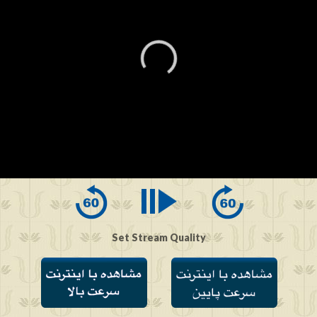
0
seconds
of
0
seconds
Set Stream Quality