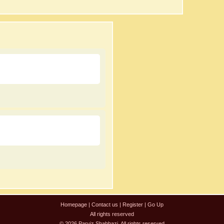
Homepage
|
Contact us
|
Register
|
Go Up
All rights reserved
© 2026 Parviz Shahbazi. All rights reserved