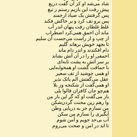
شاد
می
شد
او
کز
آن
گفت
دریغ
پیش
رفت
این
بازیم
رستم
ز
تیغ
پس
گرفتش
یک
صیاد
ارجمند
پس
برو
تف
کرد
و
بر
خاکش
فکند
غلط
غلطان
رفت
پنهان
اندر
آب
ماند
آن
احمق
همی
کرد
اضطراب
از
چپ
و
از
راست
می
جست
آن
سلیم
تا
بجهد
خویش
برهاند
گلیم
دام
افکندند
و
اندر
دام
ماند
احمقی
او
را
در
آن
آتش
نشاند
بر
سر
آتش
به
پشت
تابه
ای
با
حماقت
گشت
او
همخوابه
ایی
او
همی
جوشید
از
تف
سعیر
عقل
می
گفتش
الم
یاتک
نذیر
او
همی
گفت
از
شکنجه
وز
بلا
هم
چو
جان
کافران
قالوا
بلی
باز
می
گفت
او
که
گر
این
بار
من
وا
رهم
زین
محنت
گردن
شکن
من
نسازم
جز
به
دریایی
وطن
آبگیری
را
نسازم
من
سکن
آب
بی
حد
جویم
و
آمن
شوم
تا
ابد
در
امن
و
صحت
می
روم