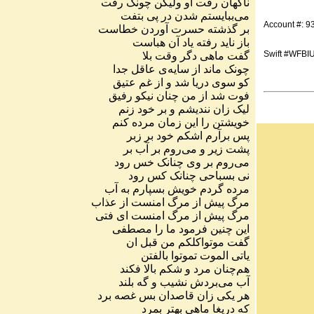
ناگهان
رفت
او
ولیکن
چونک
رفت
می
ببایستم
شدن
در
پی
بتفت
Account #: 
بر
گذشته
حسرت
آوردن
خطاست
باز
ناید
رفته
یاد
آن
هباست
Swift #WFBI
گفت
ماهی
دگر
وقت
بلا
چونک
ماند
از
سایه
ی
عاقل
جدا
کو
سوی
دریا
شد
و
از
غم
عتیق
فوت
شد
از
من
چنان
نیکو
رفیق
لیک
زان
نندیشم
و
بر
خود
زنم
خویشتن
را
این
زمان
مرده
کنم
پس
برآرم
اشکم
خود
بر
زبر
پشت
زیر
و
می
روم
بر
آب
بر
می
روم
بر
وی
چنانک
خس
رود
نی
بسباحی
چنانک
کس
رود
مرده
گردم
خویش
بسپارم
به
آب
مرگ
پیش
از
مرگ
امنست
از
عذاب
مرگ
پیش
از
مرگ
امنست
ای
فتی
این
چنین
فرمود
ما
را
مصطفی
گفت
موتواکلکم
من
قبل
ان
یاتی
الموت
تموتوا
بالفتن
هم
چنان
مرد
و
شکم
بالا
فکند
آب
می
بردش
نشیب
و
گه
بلند
هر
یکی
زان
قاصدان
بس
غصه
برد
که
دریغا
ماهی
بهتر
بمرد