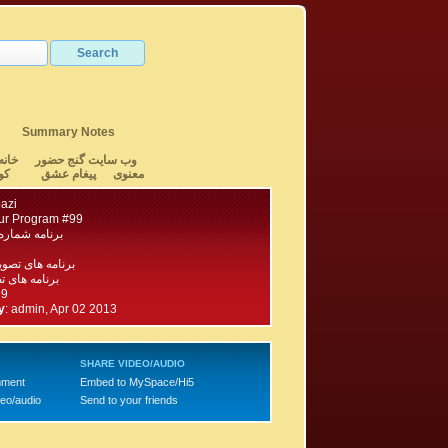
Summary Notes
وب سایت گنج حضور
خانه
معنوی
پیغام عشق
کو
azi
ur Program #99
برنامه شماره ۹۹ گنج حضو
برنامه های تصو
برنامه های تصویری ۱۰۰ - ۱
99
y
:
admin, Apr 02 2013
SHARE VIDEO/AUDIO
mment
Embed to MySpace/Hi5
deo/audio
Send to your friends