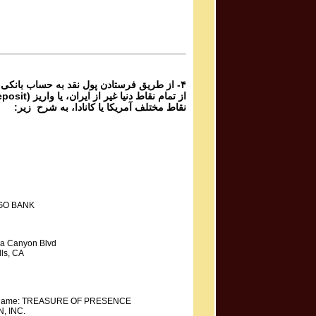
برنامه شماره ۶۸ گنج حضور
Parviz Shahbazi
Ganj e Hozour Program #67
برنامه شماره ۶۷ گنج حضور
۴- از طریق فرستادن پول نقد به حساب بانکی
نقاط مختلف آمریکا یا کانادا، به شرح زیر:
GO BANK
a Canyon Blvd
ls, CA
y Name: TREASURE OF PRESENCE
, INC.