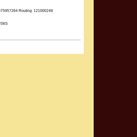
9375957264 Routing: 121000248
US6S