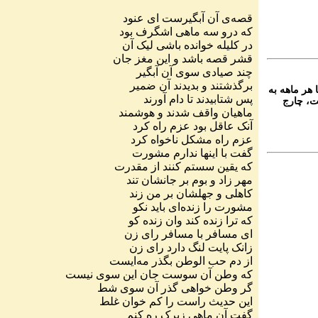
قصه
ی
آن
آبگیرست
ای
عنود
که
درو
سه
ماهی
اشگرف
بود
در
کلیله
خوانده
باشی
لیک
آن
قشر
قصه
باشد
و
این
مغز
جان
چند
صیادی
سوی
آن
آبگیر
برگذشتند
و
بدیدند
آن
ضمیر
 هر ماهه به
پس
شتابیدند
تا
دام
آورند
ت، چارج
ماهیان
واقف
شدند
و
هوشمند
آنک
عاقل
بود
عزم
راه
کرد
عزم
راه
مشکل
ناخواه
کرد
گفت
با
اینها
ندارم
مشورت
که
یقین
سستم
کنند
از
مقدرت
مهر
زاد
و
بوم
بر
جانشان
تند
کاهلی
و
جهلشان
بر
من
زند
مشورت
را
زنده
ای
باید
نکو
که
ترا
زنده
کند
وان
زنده
کو
ای
مسافر
با
مسافر
رای
زن
زانک
پایت
لنگ
دارد
رای
زن
از
دم
حب
الوطن
بگذر
مه
ایست
که
وطن
آن
سوست
جان
این
سوی
نیست
گر
وطن
خواهی
گذر
آن
سوی
شط
این
حدیث
راست
را
کم
خوان
غلط
گفت
آن
ماهی
زیرک
ره
کنم