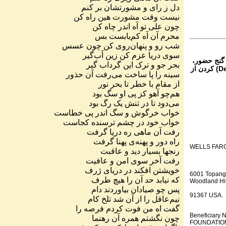
دل
ز
رای
و
مشورتشان
بر
کنم
نیست
وقت
مشورت
هین
راه
کن
چون
علی
تو
آه
اندر
چاه
کن
محرم
آن
آه
کم
یابست
بس
شب
رو
و
پنهان
روی
کن
چون
عسس
سوی
دریا
عزم
کن
زین
آب
گیر
 گنج حضور،
بحر
جو
و
ترک
این
گرداب
گیر
از تمام نقاط دنیا غیر از ایران، یا واریز (Deposit) کردن از
سینه
را
پا
ساخت
می
رفت
آن
حذور
از
مقام
با
خطر
تا
بحر
نور
هم
چو
آهو
کز
پی
او
سگ
بود
می
دود
تا
در
تنش
یک
رگ
بود
خواب
خرگوش
و
سگ
اندر
پی
خطاست
خواب
خود
در
چشم
ترسنده
کجاست
رفت
آن
ماهی
ره
دریا
گرفت
راه
دور
و
پهنه
ی
پهنا
گرفت
WELLS FAR
رنجها
بسیار
دید
و
عاقبت
رفت
آخر
سوی
امن
و
عافیت
خویشتن
افکند
در
دریای
ژرف
6001 Topang
که
نیابد
حد
آن
را
هیچ
طرف
Woodland Hil
پس
چو
صیادان
بیاوردند
دام
91367 USA.
نیم
عاقل
را
از
آن
شد
تلخ
کام
گفت
اه
من
فوت
کردم
فرصه
را
Beneficiar
چون
نگشتم
همره
آن
رهنما
FOUNDATION