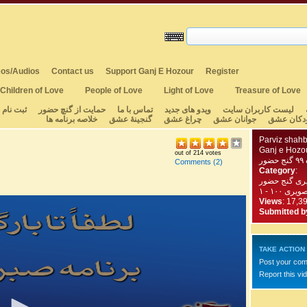
os/Audios
Contact us
Support Ganj E Hozour
Register
Children of Love
People of Love
Light of Love
Treasure of Love
لیست کاربران سایت
ویدو های جدید
تماس با ما
حمایت از گنچ حضور
ثبت نام
دکان عشق
جوانان عشق
چراغ عشق
گنجینهٔ عشق
خلاصه برنامه ها
Parviz shahb
Ganj e Hozo
out of 214 votes
ر
Comments
(2)
Category
:
یری گنج حضور
Views
: 17,3
Submitted b
TAKE ACTION
Post your co
Report this vi