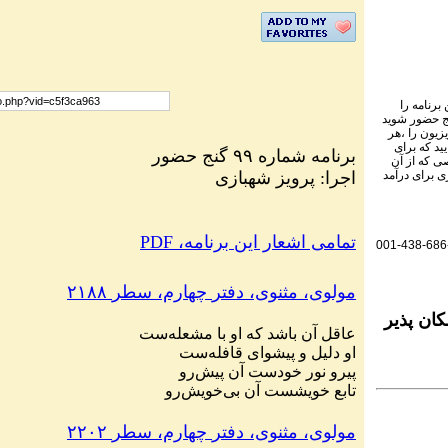
برنامه را
نج حضور شوید
یزیون را ،هر
ید که برای
برنامه شماره ۹۹ گنج حضور
ی که از آن
اجرا: پرویز شهبازی
ی برای درآمد
PDF ،تمامی اشعار این برنامه
001-438-686
مولوی،
مثنوی،
دفتر
چهارم،
سطر
۲۱۸۸
ان پذیر
عاقل
آن
باشد
که
او
با
مشعله
ست
او
دلیل
و
پیشوای
قافله
ست
پیرو
نور
خودست
آن
پیش
رو
تابع
خویشست
آن
بی
خویش
رو
مولوی،
مثنوی،
دفتر
چهارم،
سطر
۲۲۰۲