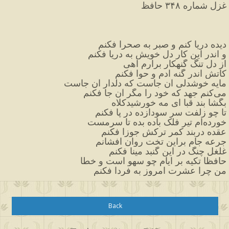
غزل شماره ۳۴۸ حافظ
دیده دریا کنم و صبر به صحرا فکنم
و اندر این کار دل خویش به دریا فکنم
از دل تنگ گنهکار برآرم آهی
کآتش اندر گنه آدم و حوا فکنم
مایه خوشدلی آن جاست که دلدار آن جاست
می‌کنم جهد که خود را مگر آن جا فکنم
بگشا بند قبا ای مه خورشیدکلاه
تا چو زلفت سر سودازده در پا فکنم
خورده‌ام تیر فلک باده بده تا سرمست
عقده دربند کمر ترکش جوزا فکنم
جرعه جام براین تخت روان افشانم
غلغل چنگ در این گنبد مینا فکنم
حافظا تکیه بر ایام چو سهو است و خطا
من چرا عشرت امروز به فردا فکنم
Back