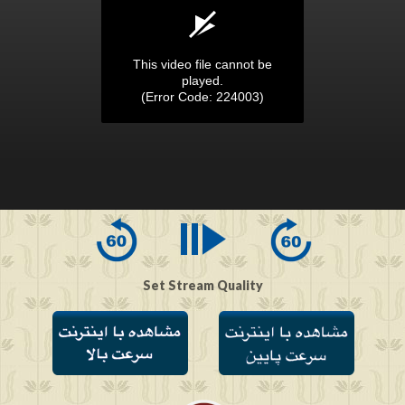
This video file cannot be
played.
(Error Code: 224003)
0
seconds
of
0
seconds
Set Stream Quality