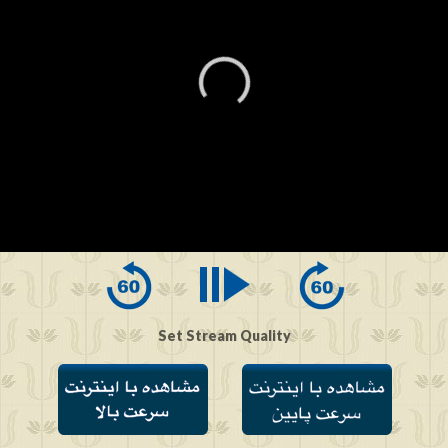
0
seconds
of
0
seconds
Set Stream Quality