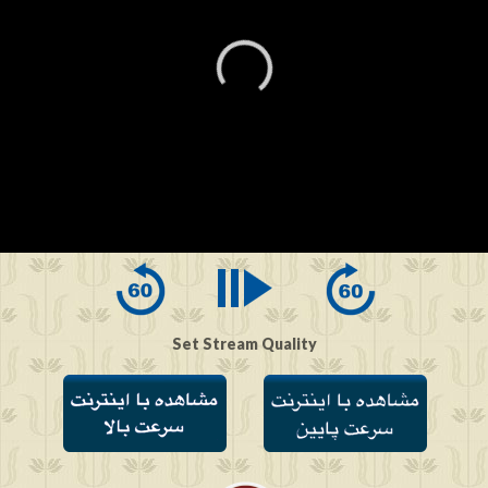
0
seconds
of
0
seconds
Set Stream Quality