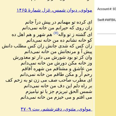
Account #: 
مولوی، دیوان شمس، غزل شمارهٔ ۱۴۶۵
Swift #WFBI
ای کرده تو مهمانم در پیش درآ جانم
زان روی که حیرانم من خانه نمی‌دانم
)
۷
(
ای گشته ز تو واله
هم شهر و هم اهل ده
کو خانه نشانم ده من خانه نمی‌دانم
زان کس که شدی جانش زان کس مطلب دانش
پیش آ و مرنجانش من خانه نمی‌دانم
وان کز تو بود شورش می دار تو معذورش
وز خانه مکن دورش من خانه نمی‌دانم
من عاشق و مشتاقم من شهره آفاقم
رحم آر و مکن طاقم من خانه نمی‌دانم
ای مطرب صاحب صف می زن تو به زخم کف
بر راه دلم این دف من خانه نمی‌دانم
شمس الحق تبریزم جز با تو نیامیزم
می افتم و می خیزم من خانه نمی‌دانم
مولوی، مثنوی، دفترششم، بیت ۴۷۰۹