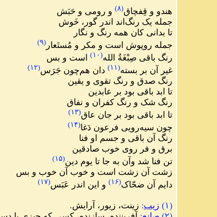
)
۸
(
هندو و قِفچاق
و رومی و حَبَش
جمله یک رنگ‌اند اندر گور، خَوش
تا بدانی کان همه رنگ و نگار
)
۹
(
جمله روپوش است و مکر و مُستَعار
)
۱۰
(
رنگ باقی صِبْغَةُ الله
است و بس
)
۱۲
(
)
۱۱
(
غیر آن بر بسته
دان هم‌چون جَرَس
رنگ صدق و رنگ تقوی و یقین
تا ابد باقی بود بر عابدین
رنگ شک و رنگ کفران و نفاق
)
۱۳
(
تا ابد باقی بود بر جان عاق
)
۱۴
(
چون سیه‌رویی فرعون دَغا
رنگ آن باقی و جسم او فنا
برق و فر روی خوب صادقین
)
۱۵
(
تن فنا شد وآن به جا تا یوم دین
زشت آن زشت است و خوب آن خوب و بس
)
۱۷
(
)
۱۶
(
دایم آن ضحّاک
و این اندر عَبَس
(
۱
)
زیب
:
زینت، زیور، آرایش.
(۲)
صانع
:
آفریننده، سازنده، کسی که چیزی با د