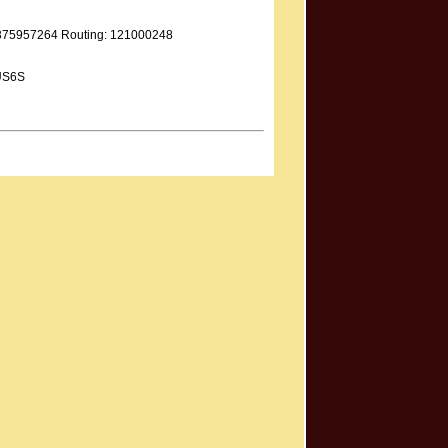
9375957264 Routing: 121000248
US6S