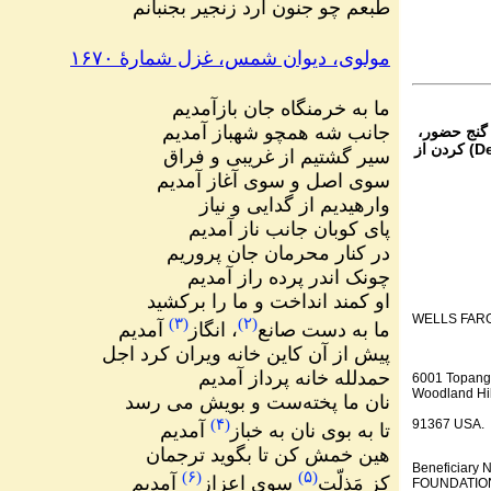
طبعم چو جنون آرد زنجیر بجنبانم
مولوی، دیوان شمس، غزل شمارهٔ ۱۶۷۰
ما به خرمنگاه جان بازآمدیم
جانب شه همچو شهباز آمدیم
 گنج حضور،
از تمام نقاط دنیا غیر از ایران، یا واریز (Deposit) کردن از
سیر گشتیم از غریبی و فراق
سوی اصل و سوی آغاز آمدیم
وارهیدیم از گدایی و نیاز
پای کوبان جانب ناز آمدیم
در کنار محرمان جان پروریم
چونک اندر پرده راز آمدیم
او کمند انداخت و ما را برکشید
WELLS FAR
)
۳
(
)
۲
(
ما به دست صانع
، انگاز
آمدیم
پیش از آن کاین خانه ویران کرد اجل
حمدلله خانه پرداز آمدیم
6001 Topang
Woodland Hil
نان ما پخته‌ست و بویش می رسد
)
۴
(
91367 USA.
تا به بوی نان به خباز
آمدیم
هین خمش کن تا بگوید ترجمان
Beneficiar
)
۶
(
)
۵
(
کز مَذلّت
سوی اعزاز
آمدیم
FOUNDATION