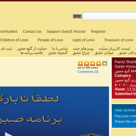
os/Audios
Contact us
Support Ganj E Hozour
Register
Children of Love
People of Love
Light of Love
Treasure of Love
لیست کاربران سایت
ویدو های جدید
تماس با ما
حمایت از گنچ حضور
ثبت نام
دکان عشق
جوانان عشق
چراغ عشق
گنجینهٔ عشق
خلاصه برنامه ها
Parviz Shah
Ganje Hozou
out of 309 votes
Comments
(0)
Category
:
یری گنج حضور
 - ۵۰۱
Views
: 13,1
Submitted b
TAKE ACTION
Post your co
Report this vi