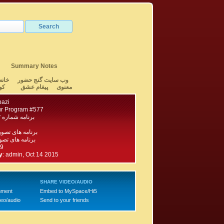
Summary Notes
وب سایت گنج حضور
خانه
معنوی
پیغام عشق
کو
bazi
r Program #577
برنامه شماره ۵۷۷ گنج حضور
برنامه های تصو
برنامه های تصویری ۶۰۰
19
y
:
admin, Oct 14 2015
SHARE VIDEO/AUDIO
mment
Embed to MySpace/Hi5
deo/audio
Send to your friends