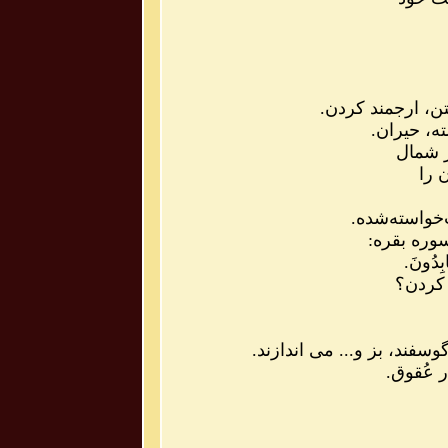
، ارجمند کردن.
، حیران.
در شمال
ن را
خواسته
شده.
ابِدُونَ.
 کردن؟
وسفند، بز و... می اندازند.
عُقوق.