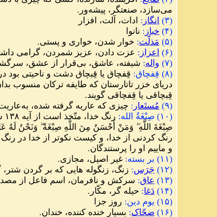
می
سازد،
صنعتگر، پیشه
ور.
(۳
)
انگاز
:
ادات، آلت، افزار
(۴)
خباز
:
نانوا
(۵
)
مَذلّت
:
خوار شدن، خواری و پستی.
(۶
)
اعزاز
:
عزت دادن، عزیز شمردن، گرامی داشتن
(۷
)
واله
:
شیفته، عاشق، بی
قرار از عشق، سرگشته
(۸
)
قِفچاق
:
قِفچاق یا قِبچاق دشت و ناحیتی بود 
دریای خزر تاتارستان
که طایفه ترکان منسوب بدا
قِبچاقی یا قِفچاقی گویند.
(۹
)
مُستَعار
:
چیزی که عاریه گرفته شده، به
عاریت
(۱۰
)
صِبْغَةُ الله
:
رنگ خدا، متّخذ است از آیه ۱۳۸ سوره بقره:
صِبْغَةَ اللَّهِ ۖ وَمَنْ أَحْسَنُ مِنَ اللَّهِ صِبْغَةً ۖ وَنَحْنُ لَهُ عَ
رنگ کردنی از خدا، و کیست نکوتر از خدا در رنگ
و ماییم او را پرستندگان.
(۱۱
)
بر بسته
:
غیر اصیل، مجازی.
(
۱۲
)
جَرَس
:
زنگ، زنگوله هایی که بر گردن
شتر، گ
(
۱۳
)
عاق
:
سرکش و نافرمان، اسم فاعل از مصدر 
(
۱۴
)
دَغا
:
حیله گر، مکّار.
(۱۵) یوم دین:
روز جزا
(
۱۶
)
ضحّاک
:
بسیار خنده کننده، خندان.