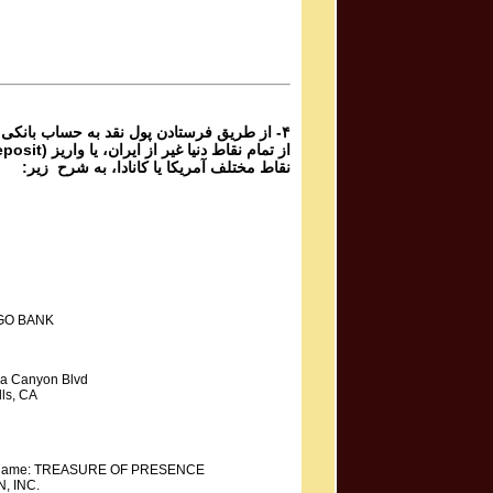
برنامه شماره ۵۸۳ گنج حضور
Parviz Shahbazi
Ganje Hozour Program #582
برنامه شماره ۵۸۲ گنج حضور
۴- از طریق فرستادن پول نقد به حساب بانکی
نقاط مختلف آمریکا یا کانادا، به شرح زیر:
GO BANK
a Canyon Blvd
ls, CA
y Name: TREASURE OF PRESENCE
, INC.