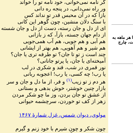
گر نامه نمی‌خوانی، خود نامه تو را خواند
ور راه نمی‌دانی، در پنجه ره دانی
بازآ که در آن محبس قدر تو نداند کس
با سنگ دلان منشین، چون گوهر این کانی
ای از دل و جان رسته، دست از دل و جان شسته
از دام جهان جسته، بازآ، که ز بازانی
 هر ماهه به
هم آبی و هم جویی، هم آب همی‌جویی
ت، چارج
هم شیر و هم آهویی، هم بهتر از ایشانی
چند است ز تو تا جان؟ تو طرفه تری یا جان؟
آمیخته‌ای با جان، یا پرتو جانانی؟
نور قمری در شب، قند و شکری در لب
یا رب! چه کسی، یا رب! اعجوبه ربانی
(۱)
هر دم ز تو زیب
و فر، از ما دل و جان و سر
بازار چنین خوشتر، خوش بدهی و بستانی
از عشق تو جان بردن، وز ما چو شکر مردن
زهر از کف تو خوردن، سرچشمه حیوانی
مولوی، دیوان شمس، غزل شمارهٔ ۱۴۶۷
چون شکر و چون شیرم با خود زنم و گیرم