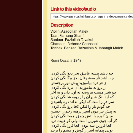
Link to this video/audio
Description
Violin: Asadollah Malek
Taar: Farhang Sharif
Santoor: Fazlollah Tavakol
Ghanoon: Behrooz Ghonsooli
Tonbak: Behzad Razavinia & Jahangir Malek
Rumi Qazal # 1848
چه باشد پیشه عاشق بجز دیوانگی کردن
چه باشد ناز معشوقان بجز بیگانگی کردن
ز هر ذره بیاموزید پیش نور برجستن
ز پروانه بیاموزید آن مردانگی کردن
چو شیر مست بیرونجه نه اول دان و نه آخر
که آید ننگ شیران را ز روبه شانگی کردن
سرافراز است که لیکن نداند ذره باشیدن
چه گویم باز را لیکن کجا پروانگی کردن
به پیش تیر چون اسپر برهنه زخم را جستن
میان کوره با آتش چو زر همخانگی کردن
گر آب جوی شیرین است ولی کو هیبت دریا
کجا فرزین شه بودن کجا فرزانگی کردن
تویی پیمانه اسرار گوش و چشم را بربند