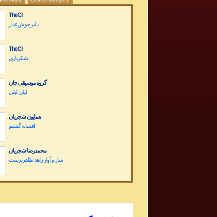
TheCI
دلبر خوش‌عِذار
TheCI
شکرباری
گروه موسیقی جان
لیلی لیلی
همایون شجریان
افسانه گشتم
محمدرضا شجریان
Dariush Band Concert کنسرت گروه داریوش
Sargashteh سرگشته