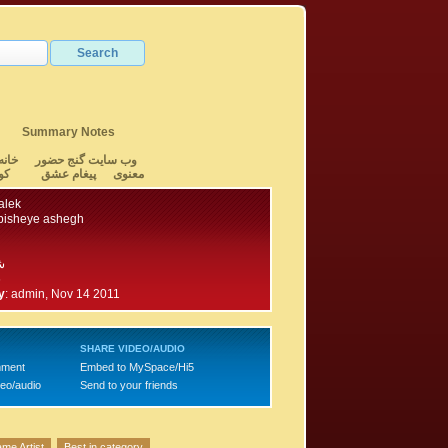
Summary Notes
وب سایت گنج حضور
خانه
معنوی
پیغام عشق
کو
alek
pisheye ashegh
ش
6
y
:
admin, Nov 14 2011
SHARE VIDEO/AUDIO
mment
Embed to MySpace/Hi5
deo/audio
Send to your friends
me Artist
Best in category