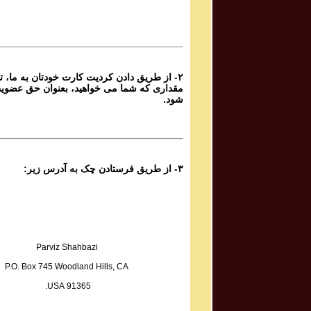
Sadiq Tarif صدیق تعریف
Atashi Dar Sineh Daram Javedani
۲- از طریق دادن کردیت کارت خودتان به ما، تا
Yoones Khanbeigi یونس خان بیگی
مقداری که شما می خواهید، بعنوان حق عضوی
Taa Baad Chenin Baada
شود.
Kaveh Deylami کاوه دیلمی
Rameshgaran
۳- از طریق فرستادن چک به آدرس زیر:
Fazel Jamshidi فاضل جمشیدی
Sarmast
Sadegh Sheykhzadeh صادق شیخ زاده
Hame Ra Dokan Shekaste
Parviz Shahbazi
P.O. Box 745 Woodland Hills, CA
Mohammad Reza & Homayoun Shajarian محمد رضا
91365 USA.
و همایون شجریان
Boosehaye Baran