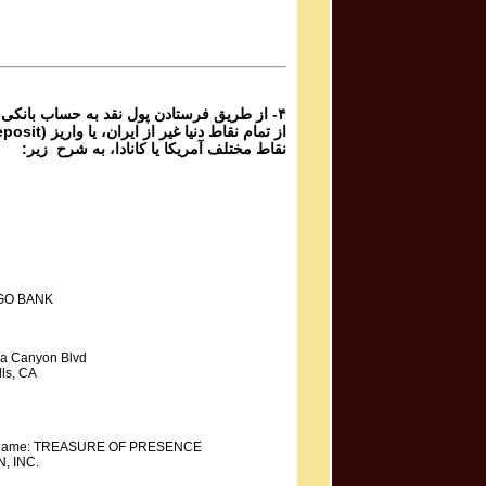
Mahdieh Mohammadkhani مهدیه محمد خانی
Shoorideh
۴- از طریق فرستادن پول نقد به حساب بانکی
نقاط مختلف آمریکا یا کانادا، به شرح زیر:
GO BANK
a Canyon Blvd
ls, CA
y Name: TREASURE OF PRESENCE
, INC.