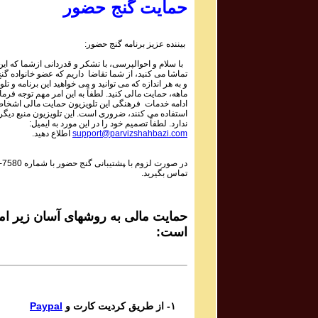
Mojtaba Asgari
حمایت گنج حضور
Bipayan
بیننده عزیز برنامه گنج حضور:
Sadiq Tarif صدیق تعریف
با سلام و احوالپرسی، با تشکر و قدردانی ازشما که این 
Shaneh Bar Zolf
تماشا می کنید، از شما تقاضا داریم که عضو خانواده گ
و به هر اندازه که می توانید و می خواهید این برنامه و تلو
ماهه، حمایت مالی کنید. لطفاً به این امر مهم توجه فرمای
Mohsen Daie Nabi محسن دايی نبی
ادامه خدمات فرهنگی این تلویزیون حمایت مالی اشخاص
استفاده می کنند، ضروری است. این تلویزیون منبع دیگر
Mastaneh Sho
ندارد. لطفاً تصمیم خود را در این مورد به ایمیل:
support@parvizshahbazi.com
اطلاع دهید.
Davoud Azad داود آزاد
در صورت لزوم با ‍پشتیبانی گنج حضور با شماره
-7580
Dar in Raghs o Dar In Hayo hooy
تماس بگیرید.
Mahsa & Marjan Vahdat مهسا و مرجان وحدت
Baagh e Nazar
حمایت مالی به روشهای آسان زیر امک
است:
Bijan Bijani بیژن بیژنی
Bigharar
Del Ava Ensemble گروه دل آوا
۱- از طریق کردیت کارت و
Paypal
Reng