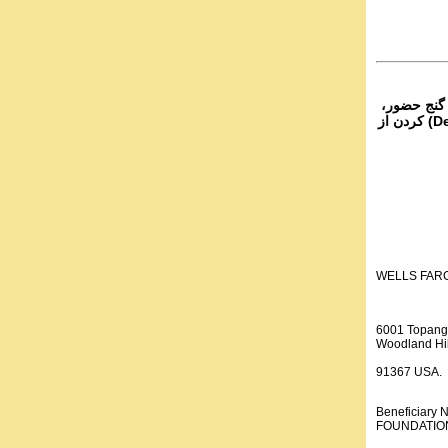
 گنج حضور،
از تمام نقاط دنیا غیر از ایران، یا واریز (Deposit) کردن از
WELLS FAR
6001 Topang
Woodland Hil
91367 USA.
Beneficiar
FOUNDATION