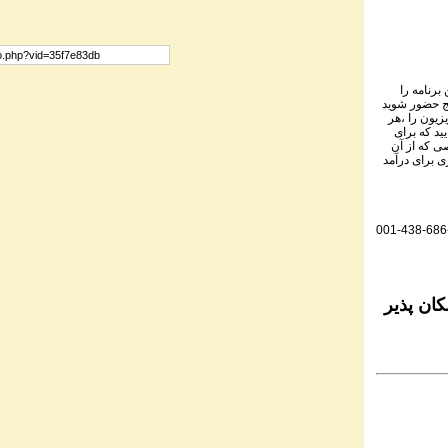
برنامه را
نج حضور شوید
یزیون را ،هر
ید که برای
ی که از آن
ی برای درآمد
001-438-686
ان پذیر