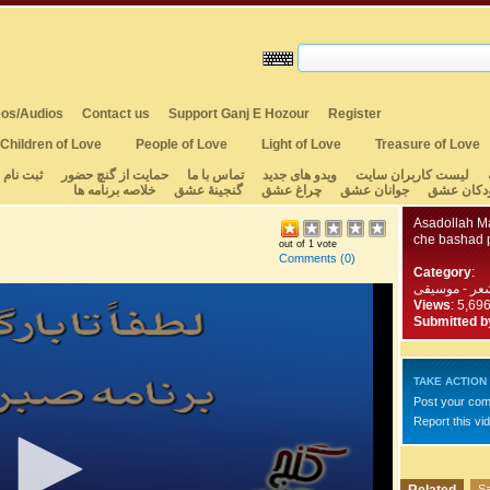
os/Audios
Contact us
Support Ganj E Hozour
Register
Children of Love
People of Love
Light of Love
Treasure of Love
لیست کاربران سایت
ویدو های جدید
تماس با ما
حمایت از گنچ حضور
ثبت نام
دکان عشق
جوانان عشق
چراغ عشق
گنجینهٔ عشق
خلاصه برنامه ها
Asadollah M
che bashad 
out of 1 vote
Comments
(0)
Category
:
عر - موسیقی
Views
: 5,69
Submitted b
TAKE ACTION
Post your co
Report this vi
Sa