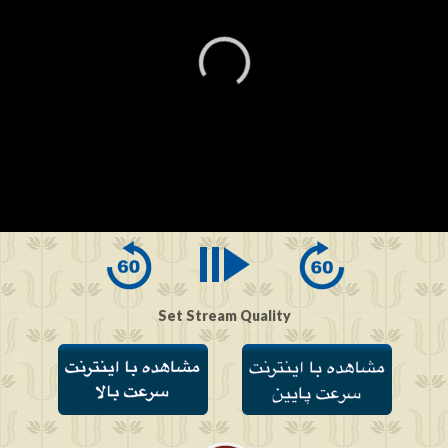
0
seconds
of
0
seconds
Set Stream Quality