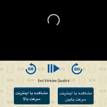
0
seconds
of
0
seconds
Set Stream Quality