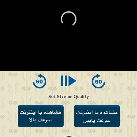
0
seconds
of
0
seconds
Set Stream Quality