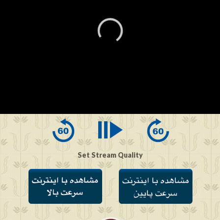
0
seconds
of
0
seconds
Set Stream Quality