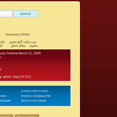
Summary Notes
وب سایت گنج حضور
خانه
معنوی
پیغام عشق
کو
sic Festival March 21, 2009
...
ش
7
y
:
admin, May 23 2011
SHARE VIDEO/AUDIO
mment
Embed to MySpace/Hi5
deo/audio
Send to your friends
me Artist
Best in category