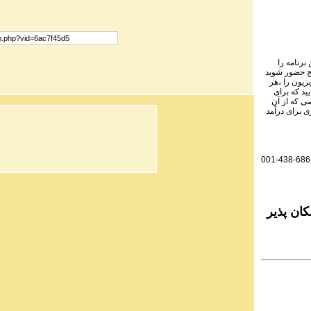
برنامه را
نج حضور شوید
یزیون را ،هر
ید که برای
ی که از آن
ی برای درآمد
001-438-686
ان پذیر