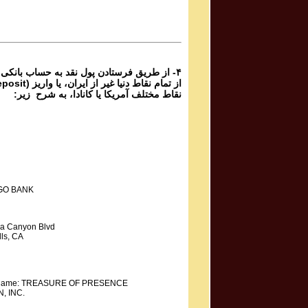
Mahdieh Mohammadkhani مهدیه محمد خانی
Shoorideh
از طریق فرستادن پول نقد به حساب بانکی گ،
نقاط مختلف آمریکا یا کانادا، به شرح زیر:
GO BANK
a Canyon Blvd
ls, CA
y Name: TREASURE OF PRESENCE
, INC.