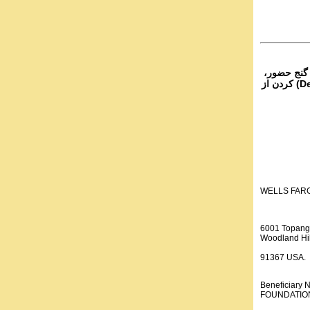
۴- نج حضور
از تمام نقاط دنیا غیر از ایران، یا واریز (Deposit) کردن از
WELLS FAR
6001 Topang
Woodland Hil
91367 USA.
Beneficiar
FOUNDATION