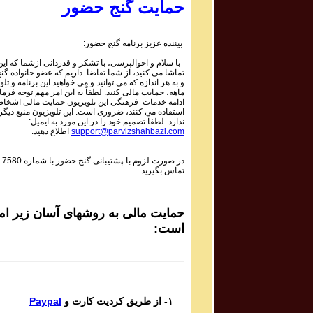
Mojtaba Asgari
حمایت گنج حضور
Bipayan
بیننده عزیز برنامه گنج حضور:
Sadiq Tarif صدیق تعریف
با سلام و احوالپرسی، با تشکر و قدردانی ازشما که این 
Shaneh Bar Zolf
تماشا می کنید، از شما تقاضا داریم که عضو خانواده گ
و به هر اندازه که می توانید و می خواهید این برنامه و تلو
ماهه، حمایت مالی کنید. لطفاً به این امر مهم توجه فرمای
Mohsen Daie Nabi محسن دايی نبی
ادامه خدمات فرهنگی این تلویزیون حمایت مالی اشخاص
استفاده می کنند، ضروری است. این تلویزیون منبع دیگر
Mastaneh Sho
ندارد. لطفاً تصمیم خود را در این مورد به ایمیل:
اطلاع دهید.
support@parvizshahbazi.com
Davoud Azad داود آزاد
-7580
در صورت لزوم با ‍پشتیبانی گنج حضور با شماره
Dar in Raghs o Dar In Hayo hooy
تماس بگیرید.
Mahsa & Marjan Vahdat مهسا و مرجان وحدت
Baagh e Nazar
حمایت مالی به روشهای آسان زیر امک
است:
Bijan Bijani بیژن بیژنی
Bigharar
Del Ava Ensemble گروه دل آوا
Paypal
۱- از طریق کردیت کارت و
Reng