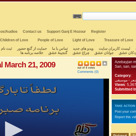
os/Audios
Contact us
Support Ganj E Hozour
Register
Children of Love
People of Love
Light of Love
Treasure of Love
لیست کاربران سایت
ویدو های جدید
تماس با ما
حمایت از گنچ حضور
ثبت نام
دکان عشق
جوانان عشق
چراغ عشق
گنجینهٔ عشق
خلاصه برنامه ها
Azebayjan mu
l March 21, 2009
San, san, san
out of 4 votes
Comments
(0)
Category
:
عر - موسیقی
Views
: 5,36
Submitted b
TAKE ACTION
Post your co
Report this vi
Sa