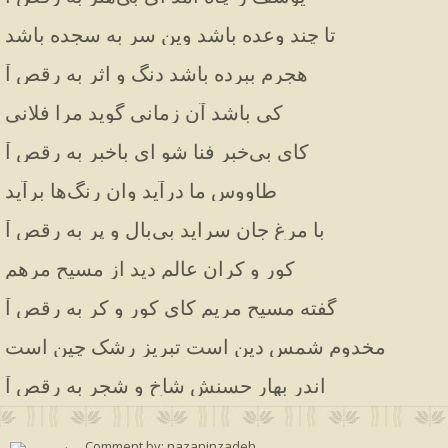
تا چند وعده باشد وین سر به سجده باشد
هجرم ببرده باشد دنگ و اثر به رقص آ
کی باشد آن زمانی گوید مرا فلانی
کای بی‌خبر فنا شو ای باخبر به رقص آ
طاووس ما درآید وان رنگ‌ها برآید
با مرغ جان سراید بی‌بال و پر به رقص آ
کور و کران عالم دید از مسیح مرهم
گفته مسیح مریم کای کور و کر به رقص آ
مخدوم شمس دین است تبریز رشک چین است
اندر بهار حسنش شاخ و شجر به رقص آ
Comment by: nazaninzadeh