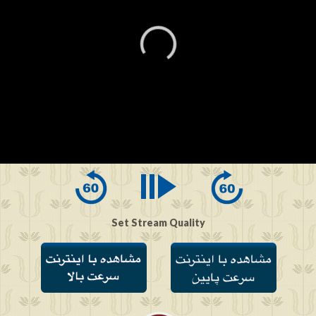
0
seconds
of
0
seconds
Set Stream Quality