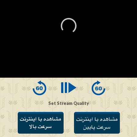
0
seconds
of
0
seconds
Set Stream Quality