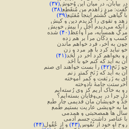
در بیابان، در میانِ این وُحوش
(
۳۷
)
گفت: مردِ زاهدم من مُنقَطِع
(
۳۸
)
با گیاهی گشتم اینجا مُقتَنِع
(
۳۹
)
زهد و تقوی را گزیدم دین و کیش
زآنکه می‌دیدم اَجَل را پیشِ خویش
مرگِ همسایه، مرا واعِظ
(
۴۰
)
 شده
کسب و دکّانِ مرا بر هم زده
چون به آخر، فرد خواهم ماندن
خو نباید کرد با هر مرد و زن
رو بخواهم کرد آخر در لَحَد
(
۴۱
)
آن به آید که کنم خو با اَحَد
چو زَنَخ
(
۴۲
)
 را بست خواهند ای صنم
آن به آید که زَنَخ کمتر زنم
ای به زَربَفت و کمر آموخته
آخرستت جامهٔ نادوخته
رو به خاک آریم کز وی رُسته‌ایم
دل چرا در بی‌وفایان بسته‌ایم؟
جَدّ و خویشان مان قدیمی چار طَبع
ما به خویشی عاریت بستیم طَمع
سال ها همصحبتی و همدمی
با عناصر داشت جسمِ آدمی
روحِ او خود از نُفُوس
(
۴۳
)
 و از عُقُول
(
۴۴
)