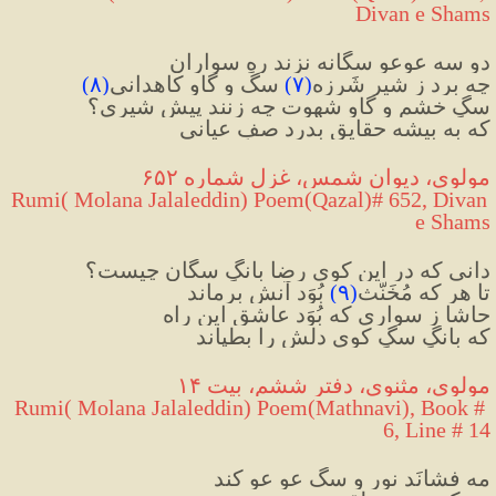
Divan e Shams
دو سه عوعوِ سگانه نزند رهِ سواران
چه برد ز شیرِ شَرزه
(
۷
)
سگ و گاوِ کاهدانی
(
۸
)
سگِ خشم و گاوِ شهوت چه زنند پیشِ شیری؟
که به بیشه حقایق بدرد صفِ عیانی
مولوی، دیوان شمس، غزل شماره ۶۵۲
 Rumi( Molana Jalaleddin) Poem(Qazal)# 652, Divan 
e Shams
دانی که در این کوی رضا بانگِ سگان چیست؟
تا هر که مُخَنَّث
(
۹
)
 بُوَد آنش برماند
حاشا ز سواری که بُوَد عاشقِ این راه
که بانگِ سگِ کوی دلش را بطپاند
مولوی، مثنوی، دفتر ششم، بیت ۱۴
Rumi( Molana Jalaleddin) Poem(Mathnavi), Book # 
6, Line # 14
مه فشانَد نور و سگ عو عو کند