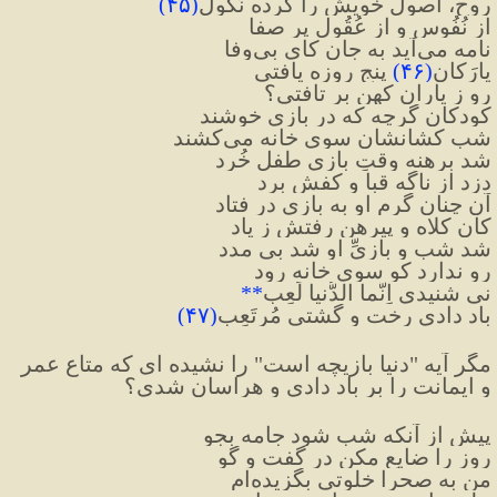
روح، اصولِ خویش را کرده نُکول
(
۴۵
)
از نُفُوس و از عُقُولِ پر صفا
نامه می‌آید به جان کای بی‌وفا
یارَکانِ
(
۴۶
)
 پنج روزه یافتی
رو ز یارانِ کهن بر تافتی؟
کودکان گرچه که در بازی خوشند
شب کشانشان سوی خانه می‌کشند
شد برهنه وقتِ بازی طفلِ خُرد
دزد از ناگه قبا و کفش برد
آن چنان گرم او به بازی در فتاد
کان کلاه و پیرهن رفتش ز یاد
شد شب و بازیِّ او شد بی ‌مدد
رو ندارد کو سوی خانه رود
نی شنیدی اِنَّما الدُّنیا لَعِب
**
باد دادی رخت و گشتی مُرتَعِب
(
۴۷
)
مگر آیه "دنیا بازیچه است" را نشیده ای که متاع عمر 
و ایمانت را بر باد دادی و هراسان شدی؟
پیش از آنکه شب شود جامه بجو
روز را ضایع مکن در گفت و گو
من به صحرا خلوتی بگزیده‌ام