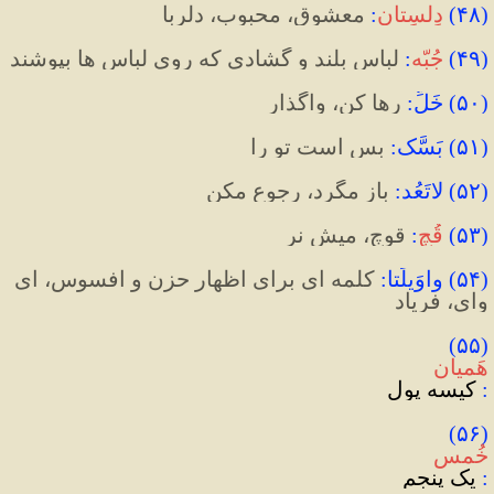
(
۴۸
)
دِلسِتان
:
 معشوق، محبوب، دلربا
(
۴۹
)
جُبّه
:
 لباس بلند و گشادی که روی لباس ها بپوشند
(
۵۰
)
 خَلِّ
:
 رها کن، واگذار
(
۵۱
)
 بَسَّک
:
 بس است تو را
(
۵۲
)
 لاتَعُد
:
 باز مگرد، رجوع مکن
(
۵۳
)
قُچ
:
 قوچ، میش نر
(
۵۴
)
 واوَیلَتا
:
 کلمه ای برای اظهار حزن و افسوس، ای 
وای، فریاد 
(۵۵) 
هَمیان
:
 کیسه پول
(۵۶) 
خُمس
:
 یک پنجم