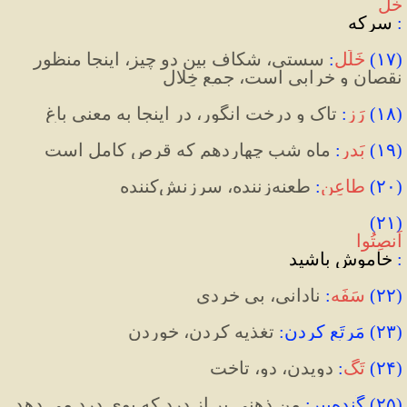
خَل
:
 سرکه
(
۱۷
)
خَلَل
:
 سستی، شکاف بین دو چیز، اینجا منظور 
نقصان و خرابی است، جمع خِلال
(
۱۸
)
رَز
:
 تاک و درخت انگور، در اینجا به معنی باغ
(
۱۹
)
بَدر
:
 ماه شب چهاردهم که قرص کامل است
(
۲۰
)
طاعِن
:
 طعنه‌زننده، سرزنش‌کننده
(۲۱) 
اَنصِتُوا
:
 خاموش باشید
(
۲۲
)
سَفَه
:
 نادانی، بی خردی
(
۲۳
)
 مَرتَع کردن
:
 تغذیه کردن، خوردن
(
۲۴
)
تَگ
:
 دویدن، دو، تاخت
(
۲۵
)
 گَنده
پیر
:
 من ذهنی پر از درد که بوی درد می دهد