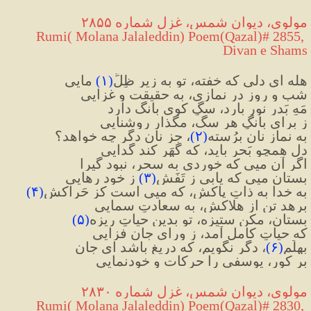
مولوی، دیوان شمس، غزل شماره ۲۸۵۵
 Rumi( Molana Jalaleddin) Poem(Qazal)# 2855, 
Divan e Shams
هله ای دلی که خفته، تو به زیرِ ظِلِّ
(
۱
)
 مایی
شب و روز در نمازی، به حقیقت و غزایی
مَهِ بَدر نور بارد، سگِ کوی بانگ دارد
ز برای بانگِ هر سگ، مگذار روشنایی
به نمازِ نان بِرُسته
(
۲
)
، جزِ نان دگر چه خواهد؟
دلِ همچو بَحر باید، که گُهَر کند گدایی
اگر آن میی که خوردی به سحر، نبود گیرا
بستان میی که یابی ز تَفَش
(
۳
)
 ز خود رهایی
به خدا به ذاتِ پاکش، که میی است کز حَراکش
(
۴
)
برهد تن از هلاکش، به سعادتِ سمایی
بستان، مکن ستیزه، تو بدین حیاتِ ریزه
(
۵
)
که حیاتِ کامل آمد، ز ورای جان فزایی
بِهِلَم
(
۶
)
، دگر نگویم، که دریغ باشد ای جان
برِ کور، یوسفی را حرکات و خودنمایی
مولوی، دیوان شمس، غزل شماره ۲۸۳۰
 Rumi( Molana Jalaleddin) Poem(Qazal)# 2830, 