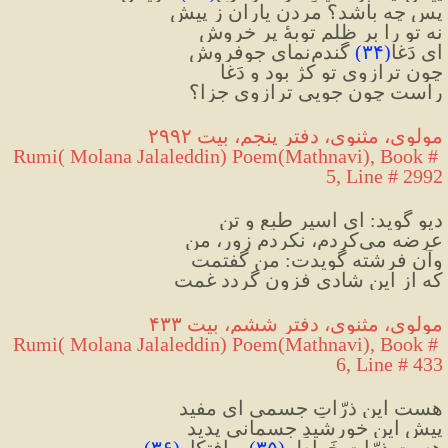
پس چه باشد؟ مردنِ یاران ز پیش
نه تو را بر ظلم توبهٔ پر خروش
ای دَغا
(
۳۴
)
 گندم‌نمایِ جوفروش
چون ترازوی تو کژ بود و دَغا
راست چون جویی ترازوی جزا؟
مولوی، مثنوی، دفتر پنجم، بیت ۲۹۹۲
Rumi( Molana Jalaleddin) Poem(Mathnavi), Book # 
5, Line # 2992
دیو گوید: ای اسیرِ طبع و تن
عرضه می‌کردم، نکردم زور، من
وآن فرشته گویدت: من گفتمت
که از این شادی فزون گردد غمت
مولوی، مثنوی، دفتر ششم، بیت ۴۳۳
Rumi( Molana Jalaleddin) Poem(Mathnavi), Book # 
6, Line # 433
هست این ذرّاتِ جسمی ای مفید
پیشِ این خورشیدِ جسمانی پدید
هست ذرّاتِ خَواطِر
(
۳۵
)
 و افتِکار
(
۳۶
)