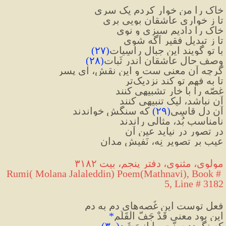
خاک را من خوار کردم یک سری
تا ز خواری عاشقان بویی بری
خاک را دادیم سبزی و نوی
تا ز تبدیلِ فقیر آگه شوی
با تو گویند این جِبالِ راسِیات
(
۲۷
)
وصفِ حالِ عاشقان اندر ثَبات
(
۲۸
)
گرچه آن معنی ست و این نقش، ای پسر
تا به فهمِ تو کند نزدیک‌تر
غصّه را با خار تشبیهی کنند
آن نباشد، لیک تنبیهی کنند
آن دلِ قاسِی
(
۲۹
)
 که سنگش خواندند
نامناسب بُد، مثالی راندند
در تصور در نیاید عینِ آن
عیب بر تصویر نِه، نَفیش مدان
مولوی، مثنوی، دفتر پنجم، بیت ۳۱۸۲
Rumi( Molana Jalaleddin) Poem(Mathnavi), Book # 
5, Line # 3182
فعل توست این غُصه‌های دم به دم
این بود معنی قَدْ جَفَّ الْقَلَم
*
که نگردد سنّتِ ما از رَشَد
(
۳۰
)