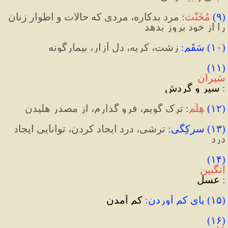
(
۹
)
مُخَنَّث
:
 مرد بدکاره، مردی که حالات و اطوار زنان 
را از خود بروز بدهد
(
۱۰
)
 سَقَم
:
زشت، کریه، دل آزار، بیمارگونه
(۱۱) 
سَیران
:
 سیر و گردش
(
۱۲
)
هِلَم
:
 ترک گویم، فرو گذارم، از مصدر هلیدن
(
۱۳
)
 سرکِگی
:
 ترشی، 
درد ایجاد کردن، توانایی ایجاد 
درد
(۱۴) 
انگبین
:
 عسل
(۱۵) پای کم آوردن:
 کم آمدن
(۱۶) 