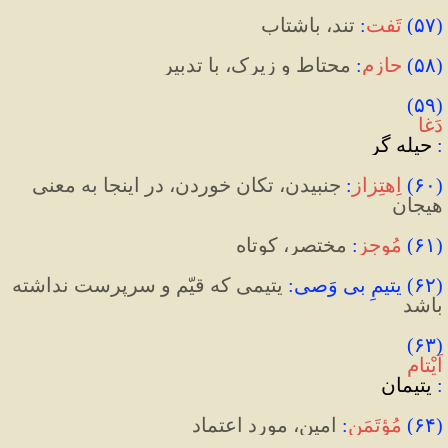
(
۵۷
)
تَفت
:
 تند، باشتاب
(
۵۸
)
حازِم
:
 محتاط و زیرک، با تدبیر
(۵۹) 
دَغا
:
 حیله گر
(
۶۰
)
اِهتِزاز
:
 جنبیدن، تکان خوردن، در اینجا به معنی 
هیجان
(
۶۱
)
مُوجِز
:
 مختصر، کوتاه
(
۶۲
)
 یتیمِ بی وَصی
:
 یتیمی که قیّم و سرپرست نداشته 
باشد
(۶۳) 
اَیْتام
:
 یتیمان
(
۶۴
)
مُؤتَمَن
:
 امین، مورد اعتماد