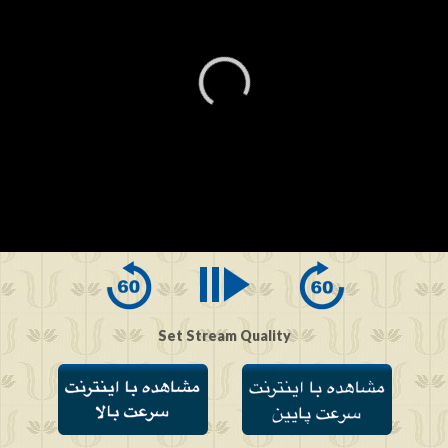
0
seconds
of
0
seconds
Set Stream Quality