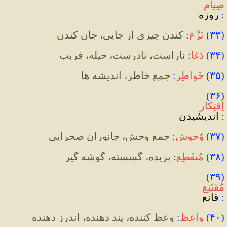
صِیام
:
 روزه
(
۳۳
)
نَزْع
:
کندن چیزی از جایی، جان کندن
(
۳۴
)
دَغا
:
 ناراست، نادرست، حیله، فریب
(
۳۵
)
خَواطِر
:
 جمع خاطر، اندیشه ها
(۳۶) 
اِفتِکار
:
 اندیشیدن
(
۳۷
)
وُحوش
:
 جمع وحش، جانوران صحرایی
(
۳۸
)
مُنقَطِع
:
 بریده، گسسته، گوشه‌ گیر
(۳۹) 
مُقتَنِع
:
 قانع
(
۴۰
)
واعِظ
:
 وعظ‌ کننده، پند دهنده، اندرز دهنده