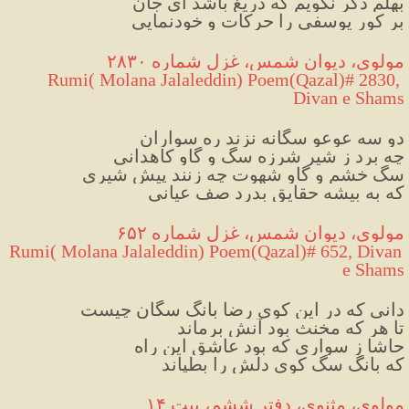
بهلم دگر نگویم که دریغ باشد ای جان
بر کور یوسفی را حرکات و خودنمایی
مولوی، دیوان شمس، غزل شماره ۲۸۳۰
 Rumi( Molana Jalaleddin) Poem(Qazal)# 2830, 
Divan e Shams
دو سه عوعو سگانه نزند ره سواران
چه برد ز شیرِ شرزه
سگ و گاوِ کاهدانی
سگ خشم و گاو شهوت چه زنند پیش شیری
که به بیشه حقایق بدرد صف عیانی
مولوی، دیوان شمس، غزل شماره ۶۵۲
 Rumi( Molana Jalaleddin) Poem(Qazal)# 652, Divan 
e Shams
دانی که در این کوی رضا بانگ سگان چیست
تا هر که مخنث بود آنش برماند
حاشا ز سواری که بود عاشق این راه
که بانگ سگ کوی دلش را بطپاند
مولوی، مثنوی، دفتر ششم، بیت ۱۴