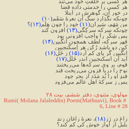
هر کسی بر خلقتِ خود می‌تند
هر کسی را خدمتی داده قضا
در خورِ آن، گوهرش در ابتلا
چونکه نگذارد سگ آن نعرهٔ سَقَم
(
۱۰
)
من مَهَم، سَیرانِ
(
۱۱
)
 خود را چون هِلَم
(
۱۲
)
؟
چونکه سرکه سرکِگی
(
۱۳
)
 افزون کند
پس شِکَر را واجب افزونی بود
قهر سرکه، لطف همچون انگبین
(
۱۴
)
کین دو باشد رُکنِ هر اِسکَنجبین
انگبین گر پای کم آرد
(
۱۵
)
 ز خَل
(
۱۶
)
آید آن اسکنجبین اندر خَلَل
(
۱۷
)
قوم، بر وی سرکه‌ها می‌ریختند
نوح را دریا فزون می‌ریخت قند
قندِ او را بُد مَدَد از بحرِ جود
پس ز سرکهٔ اهلِ عالم می‌فزود
مولوی، مثنوی، دفتر ششم، بیت ۲۸
Rumi( Molana Jalaleddin) Poem(Mathnavi), Book # 
6, Line # 28
زاغ در رَز
(
۱۸
)
، نعرهٔ زاغان زند
بلبل از آوازِ خوش کی کم کند؟