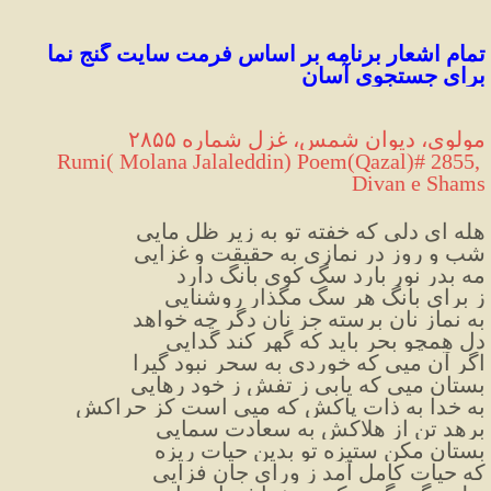
تمام اشعار برنامه بر اساس فرمت سایت گنج نما 
برای 
جستجوی
 آسان
مولوی، دیوان شمس، غزل شماره ۲۸۵۵
 Rumi( Molana Jalaleddin) Poem(Qazal)# 2855, 
Divan e Shams
هله ای دلی که خفته تو به زیرِ ظل مایی
شب و روز در نمازی به حقیقت و غزایی
مه بدر نور بارد سگ کوی بانگ دارد
ز برای بانگ هر سگ مگذار روشنایی
به نمازِ نان برسته جزِ نان دگر چه خواهد
دل همچو بحر باید که گهر کند گدایی
اگر آن میی که خوردی به سحر نبود گیرا
بستان میی که یابی ز تفش ز خود رهایی
به خدا به ذات پاکش که میی است کز حراکش
برهد تن از هلاکش به سعادت سمایی
بستان مکن ستیزه تو بدین حیات ریزه
که حیات کامل آمد ز ورای جان فزایی