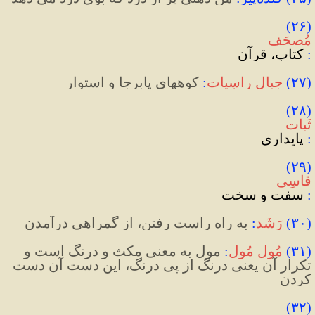
(۲۶) 
مُصحَف
:
 کتاب، قرآن
(
۲۷
)
جِبالِ
راسِیات
:
 کوههای پابرجا و استوار
(۲۸) 
ثَبات
:
 پایداری
(۲۹) 
قاسِی
:
 سفت و سخت
(
۳۰
)
رَشَد
:
 به راه راست رفتن، از گمراهی درآمدن
(
۳۱
)
مُول مُول
:
 مول به معنی مکث و درنگ است و 
تکرار آن یعنی درنگ از پی درنگ، این دست آن دست 
کردن
(۳۲) 