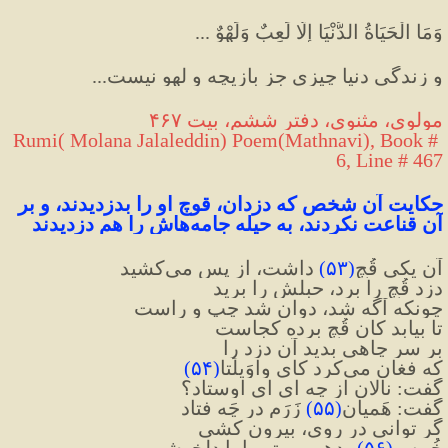
وَمَا الْحَيَاةُ الدُّنْيَا إِلَّا لَعِبٌ وَلَهْوٌ 
...
و زندگى دنيا چيزى جز بازيچه و لهو نيست
...
مولوی، مثنوی، دفتر ششم، بیت ۴۶۷
Rumi( Molana Jalaleddin) Poem(Mathnavi), Book # 
6, Line # 467
حکایت آن شخص که دزدان، قوچ او را بدزدیدند، و بر 
آن قناعت نکردند، به حیله جامه‌هاش را هم دزدیدند
آن یکی قُچ
(
۵۳
)
 داشت، از پس می‌کشید
دزد قُچ را برد، حبلش را برید
چونکه آگه شد، دوان شد چپ و راست
تا بیابد کان قُچِ برده کجاست
بر سرِ چاهی بدید آن دزد را
که فغان می‌کرد کای واوَیلَتا
(
۵۴
)
گفت: نالان از چه ای ای اوستاد؟
گفت: هَمیانِ
(
۵۵
)
 زَرَم در چَه فتاد
گر توانی در روی، بیرون کشی
خُمس
(
۵۶
)
 بدهم مر تو را با دلخوشی