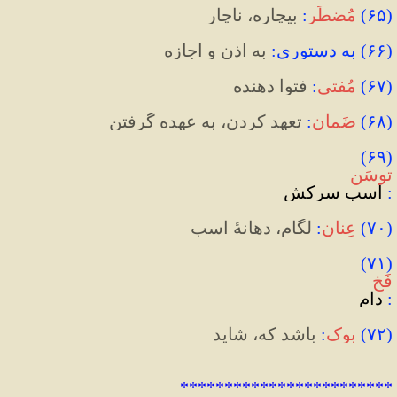
(
۶۵
)
مُضطَر
:
 بیچاره، ناچار
(
۶۶
)
 به دستوری
:
 به اذن و اجازه
(
۶۷
)
مُفتی
:
 فتوا دهنده
(
۶۸
)
ضَمان
:
 تعهد کردن، به عهده گرفتن
(۶۹) 
توسَن
:
 اسب سرکش
(
۷۰
)
عِنان
:
 لگام، دهانۀ اسب
(۷۱) 
فَخ
:
 دام
(
۷۲
)
بوک
:
 باشد که، شاید
************************