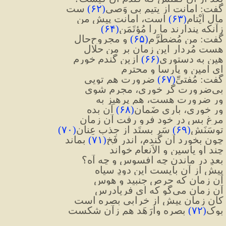
گفت: امانت از یتیمِ بی وَصی
(
۶۲
)
 ست
مالِ اَیْتام
(
۶۳
)
 است، امانت پیشِ من
زآنکه پندارند ما را مُؤتَمَن
(
۶۴
)
گفت: من مُضطَرَّم
(
۶۵
)
 و مجروح‌حال
هست مُردار این زمان بر من حلال
هین به دستوری
(
۶۶
)
 ازین گندم خورم
ای امین و پارسا و محترم
گفت: مُفتیِّ
(
۶۷
)
 ضرورت هم تویی
بی‌ضرورت گر خوری، مجرم شوی
ور ضرورت هست، هم پرهیز به
ور خوری، باری ضَمانِ
(
۶۸
)
 آن بده
مرغ بس در خود فرو رفت آن زمان
توسَنَش
(
۶۹
)
 سَر بستَد از جذبِ عِنان
(
۷۰
)
چون بخورد آن گندم، اندر فَخ
(
۷۱
)
 بماند
چند او یاسین و الاَنعام خواند
بعدِ در ماندن چه افسوس و چه آه؟
پیش از آن بایست این دودِ سیاه
آن زمان که حرص جنبید و هوس
آن زمان می‌گو که ای فریادرس
کان زمان پیش از خرابی بصره است
بوک
(
۷۲
)
بصره وارَهَد هم زآن شکست