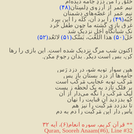
خلق را من دزدِ جامه دیده‌ام
نیمِ عمر از آرزوی دِلسِتان
(
۴۸
)
نیم عمر از غصّه‌های دشمنان
جُبّه
(
۴۹
)
 را برد آن، کُلَه را این ببرد
غرقِ بازی گشته ما چون طفلِ خُرد
نک شبانگاهِ اَجَل نزدیک شد
خَلِّ
(
۵۰
)
 هذا اللَّعْبَ، بَسَّک
(
۵۱
)
 لاتَعُد
(
۵۲
)
اکنون شب مرگ نزدیک شده است. این بازی را رها 
کن، بس است دیگر. بدان رجوع مکن.
هین سوارِ توبه شو، در دزد رَس
جامه‌ها از دزد بستان باز پس
مَرکَبِ توبه عجایب مَرکَب است
بر فلک تازد به یک لحظه ز پست
لیک مَرکَب را نگه می‌دار از آن
کو بدزدید آن قبایت را نهان
تا ندزدد مَرکَبت را نیز هم
پاس دار این مَرکَبت را دم به دم
** قرآن كريم، سوره انعام(۶)، آيه ۳۲
Quran, Sooreh Anaam(#6
), Line #32