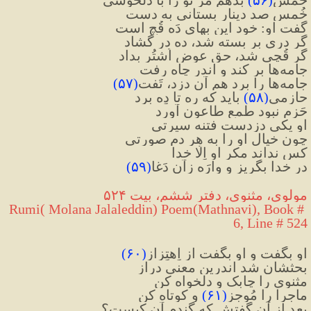
خُمسِ صد دینار بِستانی به دست
گفت او: خود این بهای دَه قُچ است
گر دری بر بسته شد، ده در گشاد
گر قُچی شد، حق عوض اُشتُر بداد
جامه‌ها بر کند و اندر چاه رفت
جامه‌ها را برد هم آن دزد، تَفت
(
۵۷
)
حازِمی
(
۵۸
)
 باید که ره تا دِه برد
حَزم نبود طمع طاعون آورد
او یکی دزدست فتنه ‌سیرتی
چون خیال او را به هر دم صورتی
کس نداند مکرِ او اِلّا خدا
در خدا بگریز و وارَه زآن دَغا
(
۵۹
)
مولوی، مثنوی، دفتر ششم، بیت ۵۲۴
Rumi( Molana Jalaleddin) Poem(Mathnavi), Book # 
6, Line # 524
او بگفت و او بگفت از اِهتِزاز
(
۶۰
)
بحثشان شد اندرین معنی دراز
مثنوی را چابک و دلخواه کن
ماجرا را مُوجِز
(
۶۱
)
 و کوتاه کن
بعد از آن گفتش که گندم آنِ کیست؟