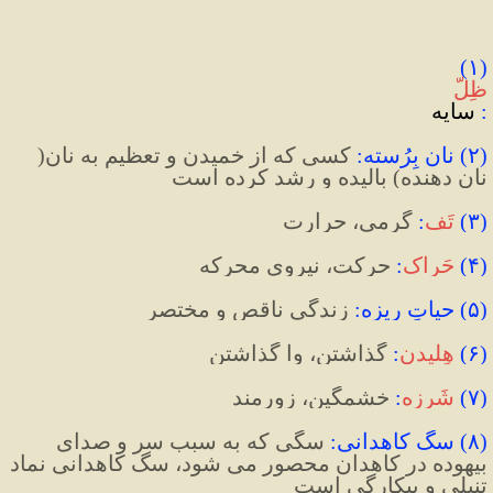
(۱) 
ظِلّ
:
 سایه
(
۲
)
 نان بِرُسته
:
 کسی که از خمیدن و تعظیم به نان( 
نان دهنده) بالیده و رشد کرده است
(
۳
)
تَف
:
 گرمی، حرارت
(
۴
)
حَراک
:
 حرکت، نیروی محرکه
(
۵
)
 حیاتِ ریزه
:
 زندگی ناقص و مختصر
(
۶
)
هِلیدن
:
 گذاشتن، وا گذاشتن
(
۷
)
شَرزه
:
 خشمگین، زورمند
(
۸
)
 سگ کاهدانی
:
 سگی که به سبب سر و صدای 
بیهوده در کاهدان محصور می شود، سگ کاهدانی نماد 
تنبلی و بیکارگی است