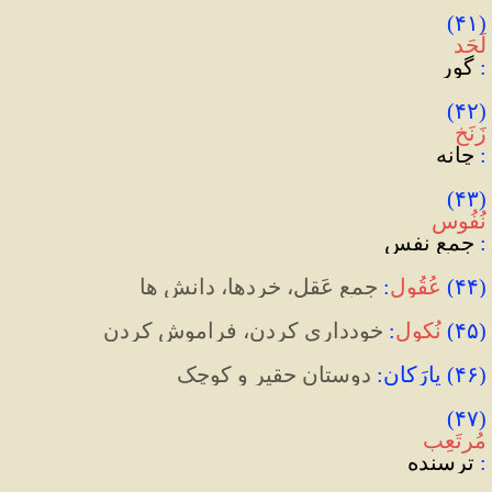
(۴۱) 
لَحَد
:
 گور
(۴۲) 
زَنَخ
:
 چانه
(۴۳) 
نُفُوس
:
 جمع نفس
(
۴۴
)
عُقُول
:
 جمع عَقل، خردها، دانش ها
(
۴۵
)
نُکول
:
 خودداری کردن، فراموش کردن
(
۴۶
)
 یارَکان
:
 دوستان حقیر و کوچک
(۴۷) 
مُرتَعِب
:
 ترسنده