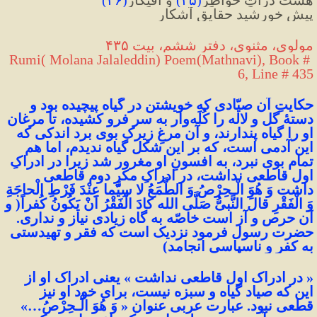
پیشِ خورشید حقایق آشکار
مولوی، مثنوی، دفتر ششم، بیت ۴۳۵
Rumi( Molana Jalaleddin) Poem(Mathnavi), Book # 
6, Line # 435
حکایتِ آن صیّادی که خویشتن در گیاه پیچیده بود و 
دستهٔ گل و لاله را کُلَه‌وار به سر فرو کشیده، تا مرغان 
او را گیاه پندارند، و آن مرغِ زیرک بوی برد اندکی که 
این آدمی است، که بر این شکل گیاه ندیدم، اما هم 
تمام بوی نبرد، به افسونِ او مغرور شد زیرا در ادراکِ 
اول قاطعی نداشت، در ادراکِ مکرِ دوم قاطعی 
داشت 
وَ هُوَ الْـحِرْصُ وَ الطَّمَعُ لا سِيَّما عِنْدَ فَرْطِ الْحاجَةِ 
وَ الْفَقْرِ قالَ النَّبیُّ صَلَّی الله کادَ الْفَقْرُ اَنْ يَكُونُ كُفراً( و 
آن حرص و آز است خاصّه به گاه زیادی نیاز و نداری. 
حضرت رسول فرمود نزدیک است که فقر و تهیدستی 
به کفر و ناسپاسی انجامد)
« در ادراک اول قاطعی نداشت » یعنی ادراک او از 
این که صیاد گیاه و سبزه نیست، برای خود او نیز 
قطعی نبود. عبارت عربی عنوان « وَ هُوَ الْـحِرْصُ…» 