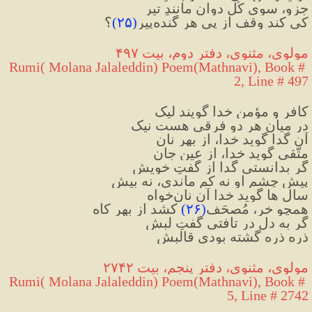
جزو، سوی کُل دوان مانندِ تیر
کی کند وقف از پی هر گَنده‌پیر
(
۲۵
)
؟
مولوی، مثنوی، دفتر دوم، بیت ۴۹۷
Rumi( Molana Jalaleddin) Poem(Mathnavi), Book # 
2, Line # 497
کافر و مؤمن خدا گویند لیک
در میانِ هر دو فرقی هست نیک
آن گدا گوید خدا، از بهرِ نان
متّقی گوید خدا، از عینِ جان
گر بدانستی گدا از گفتِ خویش
پیشِ چشم او نه کم ماندی، نه بیش
سال ها گوید خدا آن نان‌خواه
همچو خر، مُصحَف
(
۲۶
)
 کشد از بهرِ کاه
گر به دل در تافتی گفتِ لبش
ذره ذره گشته بودی قالبش
مولوی، مثنوی، دفتر پنجم، بیت ۲۷۴۲
Rumi( Molana Jalaleddin) Poem(Mathnavi), Book # 
5, Line # 2742