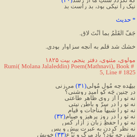
نیک را نیکی بود، بد راست بد
* حدیث
جَفَّ الْقَلَمُ بِما أنْتَ لاقٍ.
خشك شد قلم به آنچه سزاوار بودی.
مولوی، مثنوی، دفتر پنجم، بیت ۱۸۲۵
Rumi( Molana Jalaleddin) Poem(Mathnavi), Book # 
5, Line # 1825
بیهُده چه مُول مُولی
(
۳۱
)
 می‌زنی
در چنین چَه کو امیدِ روشنی؟
نه تو را از روی ظاهر طاعتی
نه تو را در سِرّ و باطن نیتی
نه تو را شبها مناجات و قیام
نه تو را در روز پرهیز و صِیام
(
۳۲
)
نه تو را حفظِ زبان ز آزار کس
نه نظر کردن به عبرت پیش و پس
پیش چِه بْوَد؟ یادِ مرگ و نَزْعِ
(
۳۳
)
 خویش