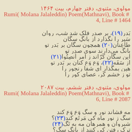
مولوی، مثنوی، دفتر چهارم، بیت ۱۴۶۴
Rumi( Molana Jalaleddin) Poem(Mathnavi), Book # 
4, Line # 1464
بَدر
(
۱۹
)
، بر صدرِ فلک شد شب، روان
سَیر را نگذارد از بانگِ سگان
طاعِنان
(
۲۰
)
 همچون سگان بر بَدرِ تو
بانگ می‌دارند سوی صدرِ تو
این سگان کَرّاند ز امرِ اَنصِتُوا
(
۲۱
)
از سَفَه
(
۲۲
)
، وَع وَع کنان بر بَدرِ تو
هین بمگذار ای شفا رنجور را
تو ز خشمِ کَر، عصای کور را
مولوی، مثنوی، دفتر ششم، بیت ۲۰۸۷
Rumi( Molana Jalaleddin) Poem(Mathnavi), Book # 
6, Line # 2087
مه فشاند نور و سگ وَع وَع کند
سگ ز نورِ ماه کی مَرتَع کند
(
۲۳
)
؟
شبروان و همرهانِ مه به تَگ
(
۲۴
)
ترکِ رفتن کی کنند از بانگِ سگ؟