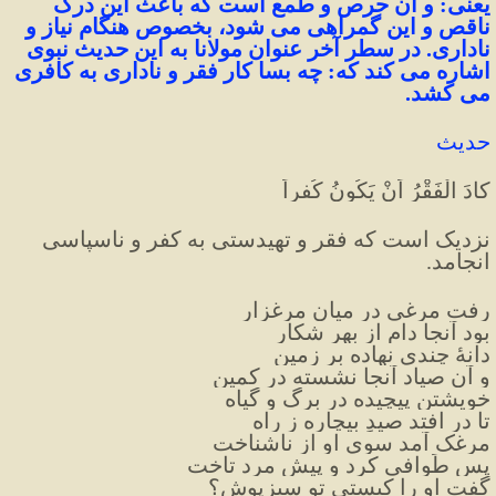
یعنی: و آن حرص و طمع است که باعث این درک 
ناقص و این گمراهی می شود، بخصوص هنگام نیاز و 
ناداری. در سطر آخر عنوان مولانا به این حدیث نبوی 
اشاره می کند که: چه بسا کار فقر و ناداری به کافری 
می کشد.
حديث
کادَ الْفَقْرُ اَنْ يَكُونُ كُفراً
نزدیک است که فقر و تهیدستی به کفر و ناسپاسی 
انجامد.
رفت مرغی در میانِ مرغزار
بود آنجا دام از بهرِ شکار
دانهٔ چندی نهاده بر زمین
و آن صیاد آنجا نشسته در کمین
خویشتن پیچیده در برگ و گیاه
تا در افتد صیدِ بیچاره ز راه
مرغک آمد سوی او از ناشناخت
پس طَوافی کرد و پیشِ مرد تاخت
گفت او را کیستی تو سبزپوش؟