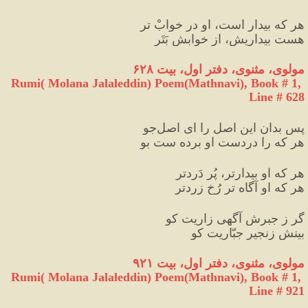
هر که بیدار است، او در خوابْ تر
هست بیداریش، از خوابش بَتَر
مولوی، مثنوی، دفتر اول، بیت ۶۲۸
Rumi( Molana Jalaleddin) Poem(Mathnavi), Book # 1, 
Line # 628
پس بدان این اصل را ای اصل‌جو
هر که را دردست او برده ست بو
هر که او بیدارتر، پُر دَردتر
هر که او آگاه تر رُخ زردتر
گر ز جبرش آگهی زاریت کو
بینش زنجیر جبّاریت کو
مولوی،
مثنوی، دفتر اول، بیت ۹۲۱
Rumi( Molana Jalaleddin) Poem(Mathnavi), Book # 1, 
Line # 921