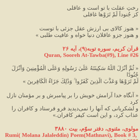
رختِ عقلت با تو است و عاقلی
کز جُنوداً لَمْ تَرَوْها غافلی
« هنوز کالای بی ارزش عقل جزئی با توست
و هنوز جزو عاقلان دنیا خواه و عافیت طلبی »
قرآن کریم، سوره توبه
(
۹
)
، آیه ۲۶
Quran, Sooreh At-Tawba(#9
), Line #26
« ثُمَّ أَنْزَلَ اللَّهُ سَكِينَتَهُ عَلَىٰ رَسُولِهِ وَعَلَى الْمُؤْمِنِينَ وَأَنْزَلَ 
جُنُودًا 
لَمْ تَرَوْهَا وَعَذَّبَ الَّذِينَ كَفَرُوا ۚ وَذَٰلِكَ جَزَاءُ الْكَافِرِينَ »
« آنگاه خدا آرامش خويش را بر پيامبرش و بر مؤمنان نازل 
كرد 
و لشكريانى كه آنها را نمى‌ديديد فرو فرستاد و كافران را 
عذاب كرد، و اين است كيفر كافران.»
مولوی، مثنوی، دفتر سوّم، بیت ۳۸۸۰
Rumi( Molana Jalaleddin) Poem(Mathnavi), Book # 3, 