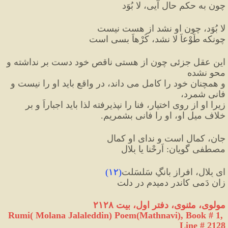
چون به حکمِ حال آیی، لا بُوَد
لا بُوَد، چون او نشد از هست نیست
چونکه طَوْعاً لا نشد، کُرْهاً بسی است
این عقل جزئی چون از هستی ناقص خود دست بر نداشته و 
محو نشده
و همچنان خود را کامل می داند، در واقع باید او را نیست و 
فانی شمرد،
زیرا او از روی اختیار، فنا را نپذیرفته لذا باید اجباراً و بر 
خلاف میل او، او را فانی بشمریم.
جان، کمال است و ندایِ او کمال
مصطفی گویان: اَرِحْنا یا بِلال 
ای بِلال، افراز بانگِ سَلسَلت
(
۱۲
)
زان دَمی کاندر دمیدم در دلت
مولوی،
مثنوی، دفتر اول، بیت ۲۱۲۸
Rumi( Molana Jalaleddin) Poem(Mathnavi), Book # 1, 
Line # 2128