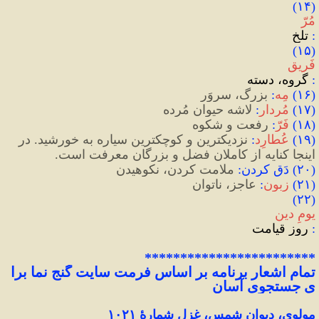
(۱۴) 
مُرّ
:
 تلخ
(۱۵) 
فَریق
: 
گروه،
دسته
(
۱۶
)
مِه
:
 بزرگ، سروَر
(
۱۷
)
 مُردار
: 
لاشه حیوان مُرده
(
۱۸
)
فَرّ
:
 رفعت و شکوه
(
۱۹
)
عُطارِد
:
 نزدیکترین و کوچکترین سیاره به خورشید. در 
اینجا کنایه از کاملانِ فضل و بزرگان معرفت است.
(
۲۰
)
 دَق کردن
:
 ملامت کردن، نکوهیدن
(
۲۱
)
زبون
:
 عاجز، ناتوان
(۲۲) 
یومِ دین
:
 روز قیامت
************************
تمام
اشعار
برنامه
بر
اساس
فرمت
سایت
گنج
نما
برا
ی
جستجوی
آسان
مولوی، دیوان شمس، غزل شمارهٔ ۱۰۲۱