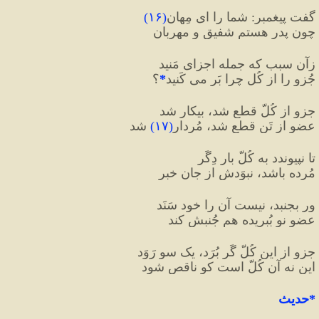
گفت پیغمبر: شما را ای مِهان
(
۱۶
)
چون پدر هستم شفیق و مهربان
زآن سبب که جمله اجزایِ مَنید
جُزو را از کُل چرا بَر می کَنید
*
؟
جزو از کُلّ قطع شد، بیکار شد
عضو از تَن قطع شد، مُردار
(
۱۷
) 
شد
تا نپیوندد به کُلّ بارِ دِگَر
مُرده باشد، نبوَدش از جان خبر
ور بجنبد، نیست آن را خود سَنَد
عضوِ نو بُبریده هم جُنبش کند
جزو از این کُلّ گَر بُرَد، یک سو رَوَد
این نه آن کُلّ است کو ناقص شود
*
حديث