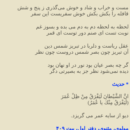
مست و خراب و شاد و خوش می‌گذری ز پنج و شش
قافله را بکش بکش خوش سفریست این سفر
لحظه به لحظه دم به دم می بده و بسوز غم
نوبت تست ای صنم دور توست ای قمر
عقل رباست و دلربا در تبریز شمس دین
آن تبریز چون بصر شمس دروست چون نظر
گر چه بصر عیان بود نور در او نهان بود
دیده نمی‌شود نظر جز به بصیرتی دگر
*
 حدیث
انَّ الشَّيْطانَ لَيَفْرَقُ مِنْ ظِلِّ عُمَرَ
(لَيَفْرَقُ مِنْكَ يا عُمَرُ)
دیو از سایه عمر می گریزد.
مولوی،
مثنوی، دفتر اول، بیت ۴۰۹