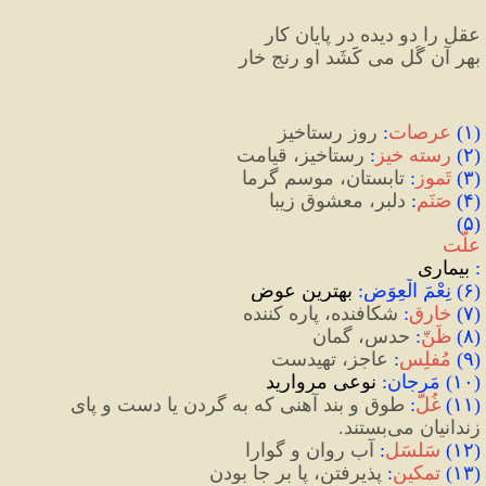
عقل را دو دیده در پایانِ کار
بهرِ آن گُل می کََشَد او رنجِ خار
)
۱
(
عرصات
:
 روز رستاخیز
(
۲
)
رسته خیز
:
 رستاخیز، قیامت
(
۳
)
تَموز
: 
تابستان، موسم گرما
(
۴
)
صَنَم
:
 دلبر، معشوقِ زیبا
(۵) 
علّت
:
 بیماری
(۶) نِعْمَ الْعِوَض:
بهترین
عوض
(
۷
)
 خارِق
:
 شكافنده، پاره کننده
(
۸
)
ظَنّ
:
 حدس، گمان
(
۹
)
 مُفلِس
:
 عاجز، تهیدست
(۱۰) مَرجان: 
نوعی
مروارید
(
۱۱
)
غُلّ
:
 طوق و بند آهنی که به‌ گردن یا دست ‌و پای 
زندانیان می‌بستند.
(
۱۲
)
 سَلسَل
:
 آب روان و گوارا
(
۱۳
)
 تمکین
:
 پذیرفتن، پا بر جا بودن