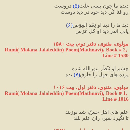
دیده ما چون بسی علّت
(
۵
)
 دروست
رو فنا کُن دید خود در دید دوست
دید ما را دید او نِعْمَ الْعِوَض
(
۶
)
یابی اندر دید او کل غَرَض 
مولوی، مثنوی، دفتر دوم، بیت ۱۵٨٠
Rumi( Molana Jalaleddin) Poem(Mathnavi), Book # 2, 
Line # 1580
چشم او یَنْظُر بِنورالله شده
پرده های جهل را خارِق
(
۷
)
 بده
مولوی،
مثنوی، دفتر اول، بیت ۱۰۱۶
Rumi( Molana Jalaleddin) Poem(Mathnavi), Book # 1, 
Line # 1016
علم هایِ اهل حسّ، شد پوزبند
تا نگیرد شیر، زان علمِ بلند