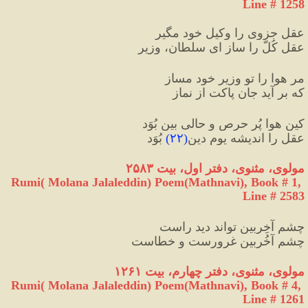
Line # 1258
عقلِ جزوی را وکیلِ خود مگیر
عقلِ کُلّ را ساز ای سلطان، وزیر
مر هوا را تو وزیرِ خود مساز
که بر آید جانِ پاکت از نماز
کین هوا پُر حرص و حالی بین بُوَد
عقل را اندیشه یومِ دین
(
۲۲
)
 بُوَد
مولوی، مثنوی، دفتر اول، بیت ۲۵۸۳
Rumi( Molana Jalaleddin) Poem(Mathnavi), Book # 1, 
Line # 2583
چشم آخِربین تواند دید راست
چشم آخُربین غرورست و خطاست
مولوی، مثنوی، دفتر چهارم، بیت ۱۲۶۱
Rumi( Molana Jalaleddin) Poem(Mathnavi), Book # 4, 
Line # 1261