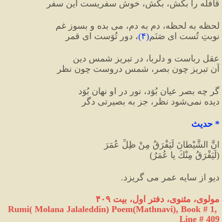
قافله را بکش، بکش، خوش سفریست این سفر
لحظه به لحظه، دم به دم، می بده و بسوز غم
نوبتِ تُست ای صَنَم
(
۴
)
، دور تُوَست ای قمر
عقل رباست و دلربا، در تبریز شمسِ دین
آن تبریز چون بصر، شمس دروست چون نظر
گر چه بصر عیان بُوَد، نور در او نهان بُوَد
دیده نمی‌شود نظر، جز به بصیرتی دگر
*
 حدیث
انَّ الشَّيْطانَ لَيَفْرَقُ مِنْ ظِلِّ عُمَرَ
(لَيَفْرَقُ مِنْكَ يا عُمَرُ)
دیو از سایه عمر می گریزد.
مولوی،
مثنوی، دفتر اول، بیت ۴۰۹
Rumi( Molana Jalaleddin) Poem(Mathnavi), Book # 1, 
Line # 409