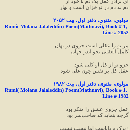
ای برادر عقل یک دم با خود آر
دم به دم در تو خزان است و بهار
مولوی،
مثنوی، دفتر اول، بیت ۲۰۵۲
Rumi( Molana Jalaleddin) Poem(Mathnavi), Book # 1, 
Line # 2052
مر تو را عقلی است جزوی در نهان
کامل العقلی بجو اندر جهان
جزو تو از کل او کلی شود
عقل کل بر نفس چون غلی شود
مولوی،
مثنوی، دفتر اول، بیت ۱۹۸۲
Rumi( Molana Jalaleddin) Poem(Mathnavi), Book # 1, 
Line # 1982
عقل جزوی عشق را منکر بود
گرچه بنماید که صاحب‌سر بود
زیرک و داناست اما نیست نیست