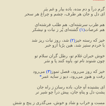
گرم درآ و دم مده، باده بیار و غم بِبَر
ای دل و جانِ هر طرف، چشم و چراغِ هر سحر
هم طربِ سرشته‌ای، هم طلبِ فرشته‌ای
هم عرصات
(
۱
)
 گشته‌ای پُر ز نبات و نیشکر
خیز که رسته خیز
(
۲
)
 شد، روز نبات ریز شد
با خردم ستیز شد، هین بِرُبا ازو خبر
خوش خبران غلامِ تو، رطلِ گران سلامِ تو
چون شنوند نامِ تو، یاوه کنند پا و سَر
خیز که روز می‌رود، فصلِ تموز
(
۳
)
 می‌رود
رفت و هنوز می‌رود، دیو ز سایه عمر
*
ای بشنیده آهِ جان، باده رسان زِ راه جان
پشتِ دل و پناهِ جان، پیش درآ چو شیرِ نر
مست و خراب و شاد و خوش، می‌گذری ز پنج و شش