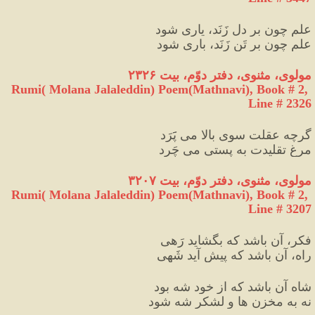
علم چون بر دل زَنَد، یاری شود
علم چون بر تَن زَنَد، باری شود
مولوی، مثنوی، دفتر دوّم، بیت ۲۳۲۶
Rumi( Molana Jalaleddin) Poem(Mathnavi), Book # 2, 
Line # 2326
گرچه عقلت سویِ بالا می پََرَد
مرغِ تقلیدت به پستی می چَرد
مولوی، مثنوی، دفتر دوّم، بیت ۳۲۰۷
Rumi( Molana Jalaleddin) Poem(Mathnavi), Book # 2, 
Line # 3207
فکر، آن باشد که بگشاید رَهی
راه، آن باشد که پیش آید شَهی
شاه آن باشد که از خود شه بود
نه به مخزن ها و لشکر شه شود