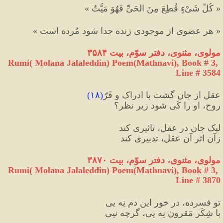
« کُلُّ شَیْءٍ قُطِعَ مِنَ الحَیِّ فَهُوَ مَیُّتٌ »
« هر عضوی از موجودی زنده جدا شود مُرده است »
مولوی، مثنوی، دفتر سوّم، بیت ۳۵۸۴
Rumi( Molana Jalaleddin) Poem(Mathnavi), Book # 3, 
Line # 3584
عقل از جان گشت با ادراک و فَرّ
(
۱۸
)
روح، او را کَی شود زیرِ نظر؟
لیک جان در عقل، تاثیری کند
زآن اثر آن عقل، تدبیری کند
مولوی، مثنوی، دفتر سوّم، بیت ۳۸۷۰
Rumi( Molana Jalaleddin) Poem(Mathnavi), Book # 3, 
Line # 3870
تو فسرده، در خورِ این دم نِه یی
با شِکَر مَقرون نِه یی، گرچه نیی