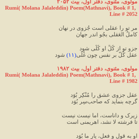
مولوی،
مثنوی، دفتر اول، بیت ۲۰۵۲
Rumi( Molana Jalaleddin) Poem(Mathnavi), Book # 1, 
Line # 2052
مر تو را عقلی است جُزوی در نهان
کاملُ العَقلی بجُو اندر جهان
جزوِ تو از کُلِّ او کُلّی شود
عقل کُلّ بر نفس چون غُلّی
(
۱۱
)
 شود
مولوی،
مثنوی، دفتر اول، بیت ۱۹۸۲
Rumi( Molana Jalaleddin) Poem(Mathnavi), Book # 1, 
Line # 1982
عقلِ جزوی عشق را مُنْکِر بُوَد
گرچه بنماید که صاحب‌سِر بُوَد
زیرک و داناست، اما نیست نیست
تا فرشته لا نشد، اهریمنی است
او به قول و فعل، یارِ ما بُوَد