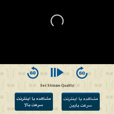
0
seconds
of
0
seconds
Set Stream Quality