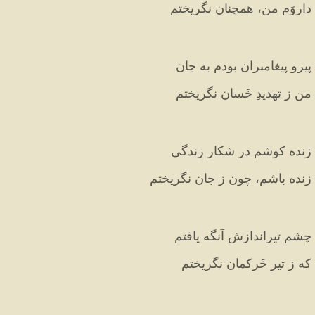
داروَم من، همچنان نگریختم
پیروِ پیغامبران بودم به جان
من ز تهدیدِ خَسان نگریختم
زنده کوشم در شکارِ زندگی
زنده باشم، چون ز جان نگریختم
چشمِ تیراندازش آنگه یافتم
که ز تیرِ خَرکمان نگریختم