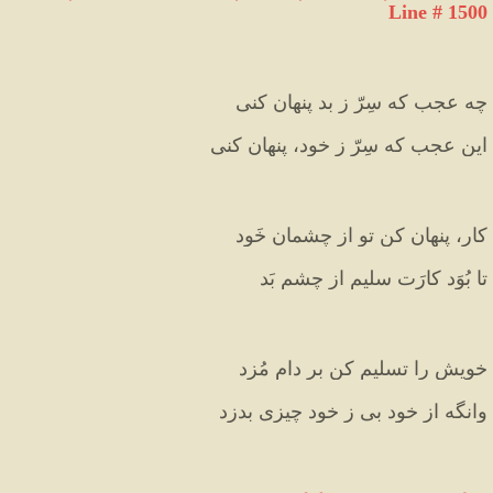
Line # 1500
چه عجب که سِرّ ز بد پنهان کنی
این عجب که سِرّ ز خود، پنهان کنی
کار، پنهان کن تو از چشمانِ خَود
تا بُوَد کارَت سلیم از چشمِ بَد
خویش را تسلیم کن بر دامِ مُزد
وانگه از خود بی ز خود چیزی بدزد