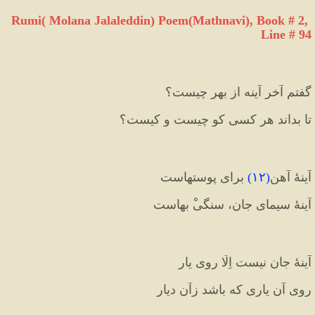
Rumi( Molana Jalaleddin) Poem(Mathnavi), Book # 2, 
Line # 94
گفتم آخر آینه از بهرِ چیست؟
تا بداند هر کسی کو چیست و کیست؟
آینهٔ آهن
(
۱۲
)
 برای پوستهاست
آینهٔ سیمایِ جان، سنگی‌ْ بهاست
آینهٔ جان نیست اِلّا رویِ یار
رویِ آن یاری که باشد زآن دیار