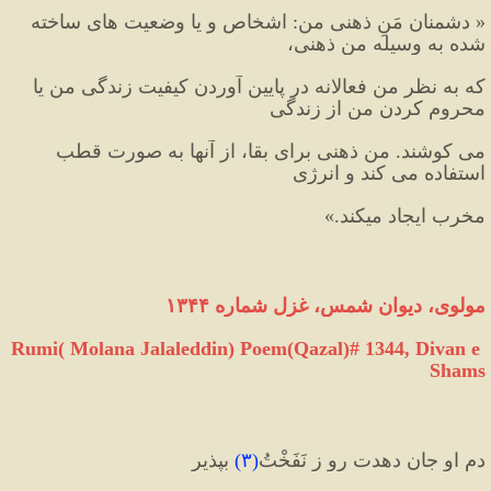
« دشمنان مَنِ ذهنی من: اشخاص و یا وضعیت های ساخته 
شده به وسیله من ذهنی، 
که به نظر من فعالانه در پایین آوردن کیفیت زندگی من یا 
محروم کردن من از زندگی 
می کوشند. من ذهنی برای بقا، از آنها به صورت قطب 
استفاده می کند و انرژی 
مخرب ایجاد میکند.»
مولوی، دیوان شمس، غزل شماره ۱۳۴۴
Rumi( Molana Jalaleddin) Poem(Qazal)# 1344, Divan e 
Shams
دمِ او جان دهدت رو ز نَفَخْتُ
(
۳
)
 بپذیر