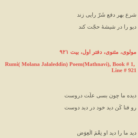
شرع بهرِ دفعِ شَرّ رایی زند
دیو را در شیشهٔ حجّت کند
مولوی، مثنوی، دفتر اول، بیت ۹۲۱
Rumi( Molana Jalaleddin) Poem(Mathnavi), Book # 1, 
Line # 921
دیده ما چون بسی علّت دروست
رو فنا کُن دید خود در دید دوست
دید ما را دید او نِعْمَ الْعِوَض