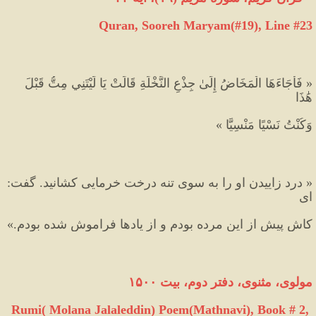
Quran, Sooreh Maryam(#19
), Line #23
« فَأَجَاءَهَا الْمَخَاضُ إِلَىٰ جِذْعِ النَّخْلَةِ قَالَتْ يَا لَيْتَنِي مِتُّ قَبْلَ 
هَٰذَا 
وَكُنْتُ نَسْيًا مَنْسِيًّا »
« درد زاييدن او را به سوى تنه درخت خرمايى كشانيد. گفت: 
اى 
كاش پيش از اين مرده بودم و از يادها فراموش شده بودم.»
مولوی،
مثنوی،
دفتر
دوم،
بیت
۱۵۰۰
Rumi( Molana Jalaleddin) Poem(Mathnavi), Book # 2, 