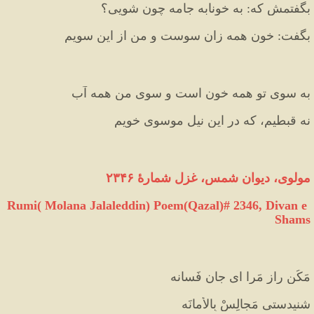
بگفتمش که: به خونابه جامه چون شویی؟
بگفت: خون همه زان سوست و من از این سویم
به سویِ تو همه خون است و سویِ من همه آب
نه قبطیم، که در این نیل موسوی خویم
مولوی، دیوان شمس، غزل شمارهٔ ۲۳۴۶
Rumi( Molana Jalaleddin) Poem(Qazal)# 2346, Divan e 
Shams
مَکُن رازِ مَرا ای جان فَسانه
شنیدستی مَجالِسْ بِالأَمانَه