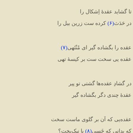
تا گشاید عقدهٔ اِشکال را
در حَدَث
(
۶
)
 کرده ست زرین بیل را
عقده را بگشاده گیر ای مُنْتَهی
(
۷
)
عقده یی سخت ست بر کیسهٔ تهی
در گشادِ عقده‌ها گشتی تو پیر
عقدهٔ چندی دگر بگشاده گیر
عقده‌یی که آن بر گلوی ماست سخت
که بدانی که خَسی
(
۸
)
 یا نیک‌بخت؟