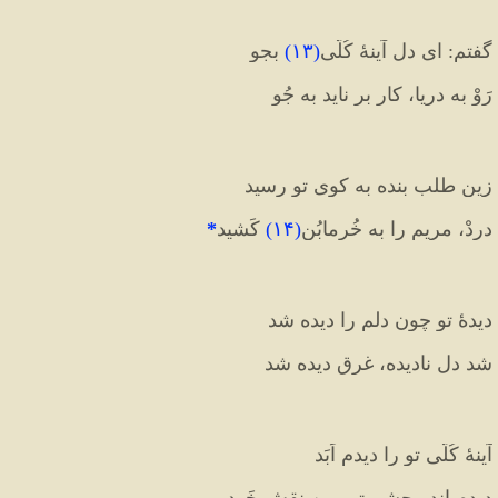
گفتم: ای دل آینهٔ کُلّی
(
۱۳
)
 بجو
رَوْ به دریا، کار بر ناید به جُو
زین طلب بنده به کویِ تو رسید
دردْ، مریم را به خُرمابُن
(
۱۴
)
 کَشید
*
دیدهٔ تو چون دلم را دیده شد
شد دلِ نادیده، غرقِ دیده شد 
آینهٔ کُلّی تو را دیدم اَبَد
دیدم اندر چشمِ تو، من نقشِ خَود