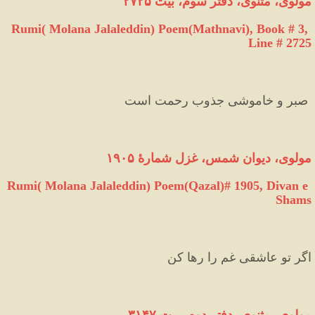
مولوی،
مثنوی،
دفتر
سوم،
بیت
۲۷۲۵
Rumi( Molana Jalaleddin) Poem(Mathnavi), Book # 3, 
Line # 2725
 صبر و خاموشی جذوب رحمت است 
مولوی، دیوان شمس، غزل شمارهٔ ۱۹۰۵
Rumi( Molana Jalaleddin) Poem(Qazal)# 1905, Divan e 
Shams
اگر تو عاشقی غم را رها کن 
مولوی،
مثنوی،
دفتر
دوم،
بیت
۳۱۴۷