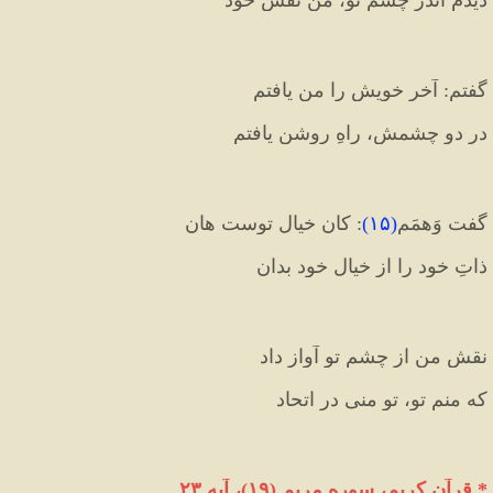
گفتم: آخر خویش را من یافتم
در دو چشمش، راهِ روشن یافتم
گفت وَهمَم
(
۱۵
)
: کان خیالِ توست هان
ذاتِ خود را از خیالِ خود بدان
نقش من از چشم تو آواز داد
که منم تو، تو منی در اتحاد
* 
قرآن کریم، سوره مريم 
(
۱۹
)
، آیه ۲۳