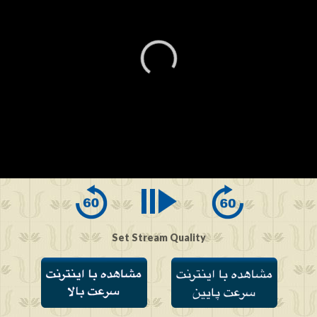
0
seconds
of
0
seconds
Set Stream Quality