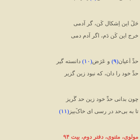
حَلِّ این اِشکال کُن، گر آدمی
خرج این کُن دَم، اگر آدم‌ دمی
حدِّ اَعیان
(
۹
)
 و عَرَض
(
۱۰
)
 دانسته گیر
حدِّ خود را دان، که نبود زین گزیر
چون بدانی حدِّ خود زین حد گُریز
تا به بی‌حد در رسی ای خاکْ‌بیز
(
۱۱
)
مولوی، مثنوی، دفتر دوم، بیت ۹۴