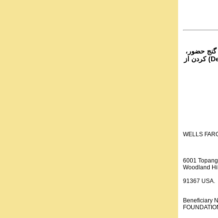
۴- نج حضور
از تمام نقاط دنیا غیر از ایران، یا واریز (Deposit) کردن از
WELLS FAR
6001 Topang
Woodland Hil
91367 USA.
Beneficiar
FOUNDATION