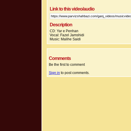
Link to this video/audio
Description
CD: Yar e Penhan
Vocal: Fazel Jamshidi
Music: Malihe Saidi
Comments
Be the first to comment
Sign in
to post comments.