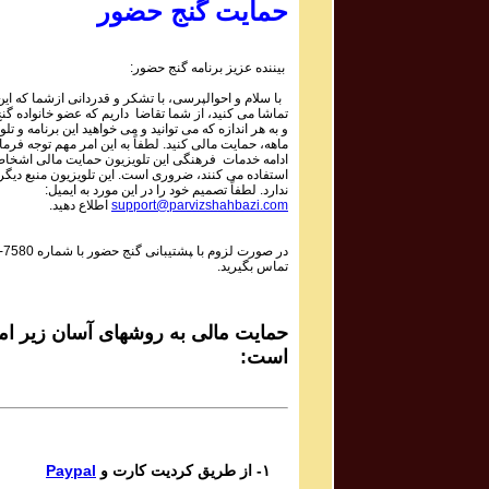
Mojtaba Asgari
حمایت گنج حضور
Bipayan
بیننده عزیز برنامه گنج حضور:
Sadiq Tarif صدیق تعریف
با سلام و احوالپرسی، با تشکر و قدردانی ازشما که این 
Shaneh Bar Zolf
تماشا می کنید، از شما تقاضا داریم که عضو خانواده گ
و به هر اندازه که می توانید و می خواهید این برنامه و تلو
ماهه، حمایت مالی کنید. لطفاً به این امر مهم توجه فرمای
Mohsen Daie Nabi محسن دايی نبی
ادامه خدمات فرهنگی این تلویزیون حمایت مالی اشخاص
استفاده می کنند، ضروری است. این تلویزیون منبع دیگر
Mastaneh Sho
ندارد. لطفاً تصمیم خود را در این مورد به ایمیل:
اطلاع دهید.
support@parvizshahbazi.com
Davoud Azad داود آزاد
-7580
در صورت لزوم با ‍پشتیبانی گنج حضور با شماره
Dar in Raghs o Dar In Hayo hooy
تماس بگیرید.
Mahsa & Marjan Vahdat مهسا و مرجان وحدت
Baagh e Nazar
حمایت مالی به روشهای آسان زیر امک
است:
Bijan Bijani بیژن بیژنی
Bigharar
Del Ava Ensemble گروه دل آوا
Paypal
۱- از طریق کردیت کارت و
Reng