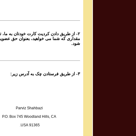
Sadiq Tarif صدیق تعریف
Atashi Dar Sineh Daram Javedani
از طریق دادن کردیت کارت خودتان به ما، تا هر
Yoones Khanbeigi یونس خان بیگی
مقداری که شما می خواهید، بعنوان حق عضوی
Taa Baad Chenin Baada
شود.
Kaveh Deylami کاوه دیلمی
Rameshgaran
۳- از طریق فرستادن چک به آدرس زیر:
Fazel Jamshidi فاضل جمشیدی
Sarmast
Sadegh Sheykhzadeh صادق شیخ زاده
Hame Ra Dokan Shekaste
Parviz Shahbazi
P.O. Box 745 Woodland Hills, CA
Mohammad Reza & Homayoun Shajarian محمد رضا
91365 USA.
و همایون شجریان
Boosehaye Baran