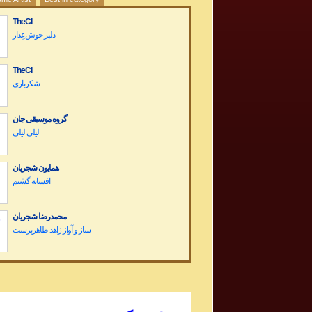
TheCI
دلبر خوش‌عِذار
TheCI
شکرباری
گروه موسیقی جان
لیلی لیلی
همایون شجریان
افسانه گشتم
محمدرضا شجریان
Dariush Band Concert کنسرت گروه داریوش
Sargashteh سرگشته