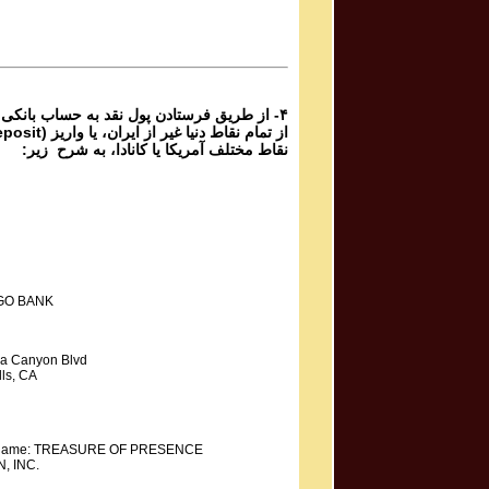
Mahdieh Mohammadkhani مهدیه محمد خانی
Shoorideh
از طریق فرستادن پول نقد به حساب بانکی گ،
نقاط مختلف آمریکا یا کانادا، به شرح زیر:
GO BANK
a Canyon Blvd
ls, CA
y Name: TREASURE OF PRESENCE
, INC.