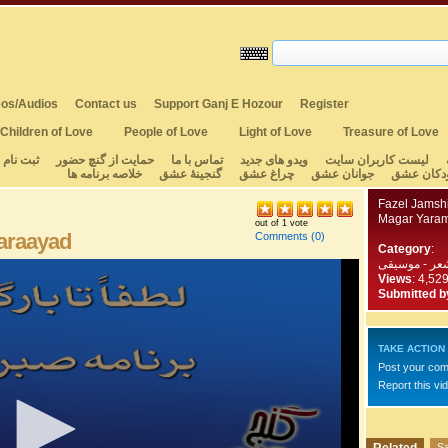
os/Audios
Contact us
Support Ganj E Hozour
Register
Children of Love
People of Love
Light of Love
Treasure of Love
لیست کاربران سایت
ویدو های جدید
تماس با ما
حمایت از گنچ حضور
ثبت نام
دکان عشق
جوانان عشق
چراغ عشق
گنجینهٔ عشق
خلاصه برنامه ها
Fazel Jamsh
Magar Yaram
out of 1 vote
araayad
Comments
(0)
Category
:
عر - موسیقی
Views
: 4,52
Submitted b
TAKE ACTION
Post your co
Report this vi
Sa