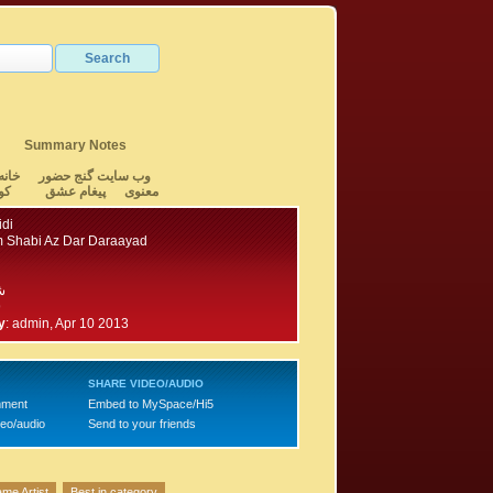
Summary Notes
وب سایت گنج حضور
خانه
معنوی
پیغام عشق
کو
idi
 Shabi Az Dar Daraayad
ش
9
y
:
admin, Apr 10 2013
SHARE VIDEO/AUDIO
mment
Embed to MySpace/Hi5
deo/audio
Send to your friends
me Artist
Best in category