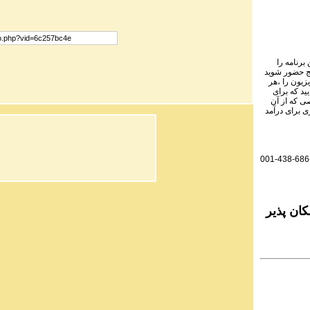
برنامه را
نج حضور شوید
یزیون را ،هر
ید که برای
ی که از آن
ی برای درآمد
001-438-686
ان پذیر