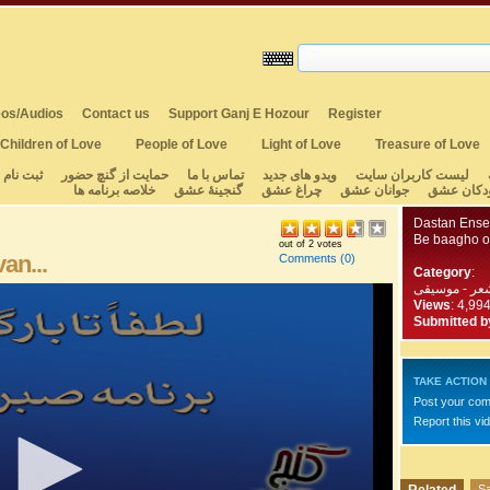
os/Audios
Contact us
Support Ganj E Hozour
Register
Children of Love
People of Love
Light of Love
Treasure of Love
لیست کاربران سایت
ویدو های جدید
تماس با ما
حمایت از گنچ حضور
ثبت نام
دکان عشق
جوانان عشق
چراغ عشق
گنجینهٔ عشق
خلاصه برنامه ها
Dastan Ens
Be baagho o
out of 2 votes
an...
Comments
(0)
Category
:
عر - موسیقی
Views
: 4,99
Submitted b
TAKE ACTION
Post your co
Report this vi
Sa