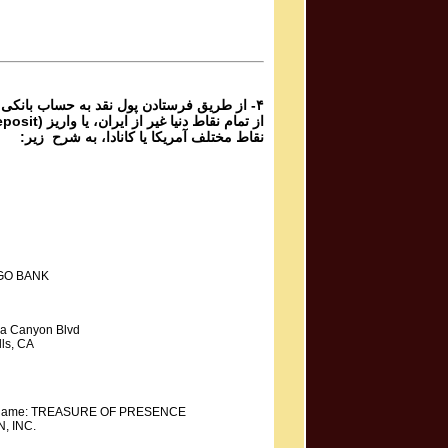
Mahdieh Mohammadkhani مهدیه محمد خانی
Shoorideh
۴- از طریق فرستادن پول نقد به حساب بانکی
نقاط مختلف آمریکا یا کانادا، به شرح زیر:
GO BANK
a Canyon Blvd
ls, CA
y Name: TREASURE OF PRESENCE
, INC.