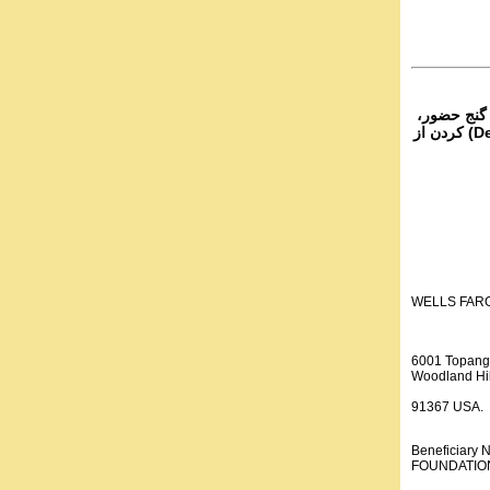
 گنج حضور،
از تمام نقاط دنیا غیر از ایران، یا واریز (Deposit) کردن از
WELLS FAR
6001 Topang
Woodland Hil
91367 USA.
Beneficiar
FOUNDATION