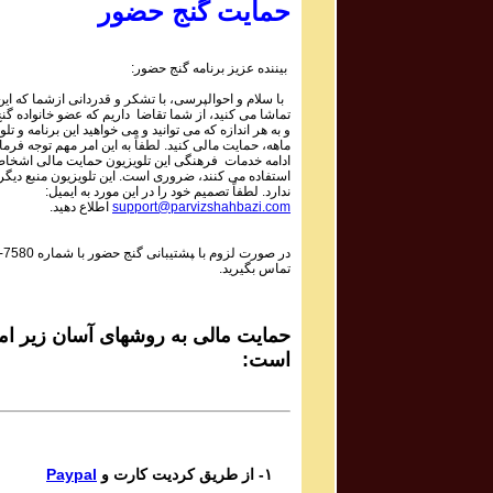
Mojtaba Asgari
حمایت گنج حضور
Bipayan
بیننده عزیز برنامه گنج حضور:
Sadiq Tarif صدیق تعریف
با سلام و احوالپرسی، با تشکر و قدردانی ازشما که این 
Shaneh Bar Zolf
تماشا می کنید، از شما تقاضا داریم که عضو خانواده گ
و به هر اندازه که می توانید و می خواهید این برنامه و تلو
ماهه، حمایت مالی کنید. لطفاً به این امر مهم توجه فرمای
Mohsen Daie Nabi محسن دايی نبی
ادامه خدمات فرهنگی این تلویزیون حمایت مالی اشخاص
استفاده می کنند، ضروری است. این تلویزیون منبع دیگر
Mastaneh Sho
ندارد. لطفاً تصمیم خود را در این مورد به ایمیل:
support@parvizshahbazi.com
اطلاع دهید.
Davoud Azad داود آزاد
در صورت لزوم با ‍پشتیبانی گنج حضور با شماره
-7580
Dar in Raghs o Dar In Hayo hooy
تماس بگیرید.
Mahsa & Marjan Vahdat مهسا و مرجان وحدت
Baagh e Nazar
حمایت مالی به روشهای آسان زیر امک
است:
Bijan Bijani بیژن بیژنی
Bigharar
Del Ava Ensemble گروه دل آوا
۱- از طریق کردیت کارت و
Paypal
Reng