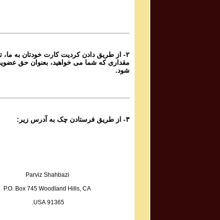
Sadiq Tarif صدیق تعریف
Atashi Dar Sineh Daram Javedani
۲- از طریق دادن کردیت کارت خودتان به ما، تا
Yoones Khanbeigi یونس خان بیگی
مقداری که شما می خواهید، بعنوان حق عضوی
Taa Baad Chenin Baada
شود.
Kaveh Deylami کاوه دیلمی
Rameshgaran
۳- از طریق فرستادن چک به آدرس زیر:
Fazel Jamshidi فاضل جمشیدی
Sarmast
Sadegh Sheykhzadeh صادق شیخ زاده
Hame Ra Dokan Shekaste
Parviz Shahbazi
P.O. Box 745 Woodland Hills, CA
Mohammad Reza & Homayoun Shajarian محمد رضا
91365 USA.
و همایون شجریان
Boosehaye Baran