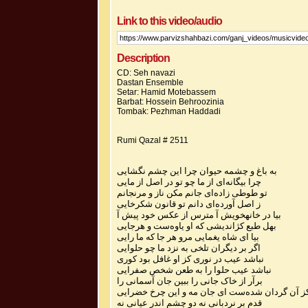
Link to this video/audio
Description
CD: Seh navazi
Dastan Ensemble
Setar: Hamid Motebassem
Barbat: Hossein Behroozinia
Tombak: Pezhman Haddadi
Rumi Qazal # 2511
به باغ و چشمه حیوان چرا این چشم نگشایی
چرا بیگانه‌ای از ما چو تو در اصل از مایی
تو طوطی زاده‌ای جانم مکن ناز و مرنجانم
ز اصل آورده‌ای دانم تو قانون شکرخایی
بیا در خانهخویش آ مترس از عکس خود پیش آ
بهل طبع کژاندیشی که او یاوه‌ست و هرجایی
بیا ای شاه یغمایی مرو هر جا که ما رایی
اگر بر دیگران تلخی به نزد ما چو حلوایی
نباشد عیب در نوری کز او غافل بود کوری
نباشد عیب حلوا را به طعن شخص صفرایی
برآر از خاک جانی را ببین جان آسمانی را
ز آن گردان شده‌ست ای جان مه و این چرخ خضرایی
قدم بر نردبانی نه دو چشم اندر عیانی نه