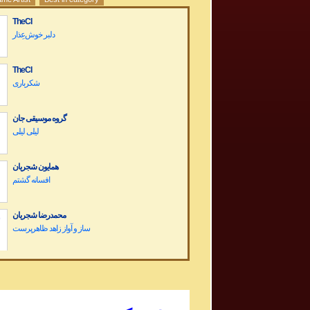
TheCI
دلبر خوش‌عِذار
TheCI
شکرباری
گروه موسیقی جان
لیلی لیلی
همایون شجریان
افسانه گشتم
محمدرضا شجریان
Dariush Band Concert کنسرت گروه داریوش
Sargashteh سرگشته