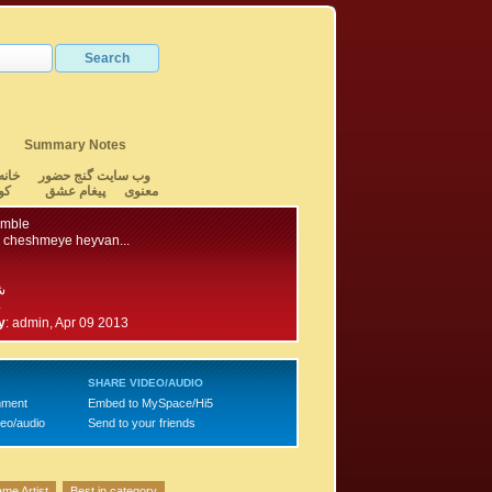
Summary Notes
وب سایت گنج حضور
خانه
معنوی
پیغام عشق
کو
emble
 cheshmeye heyvan...
ش
4
y
:
admin, Apr 09 2013
SHARE VIDEO/AUDIO
mment
Embed to MySpace/Hi5
deo/audio
Send to your friends
me Artist
Best in category