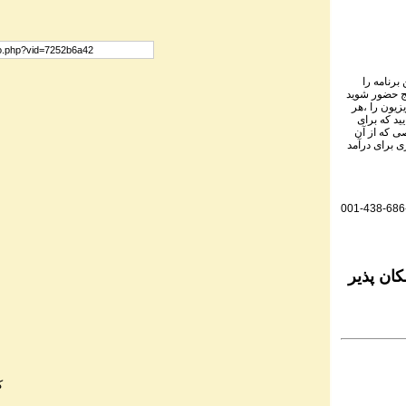
برنامه را
نج حضور شوید
یزیون را ،هر
ید که برای
ی که از آن
ی برای درآمد
001-438-686
ان پذیر
ک