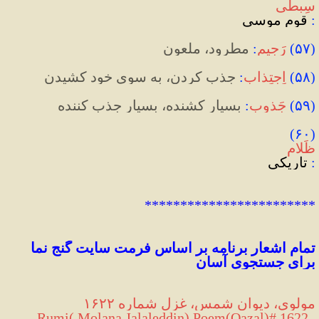
سِبطی
:
 قوم موسی
(
۵۷
)
رَجیم
:
 مطرود، ملعون
(
۵۸
)
اِجتِذاب
:
 جذب کردن، به سوی خود کشیدن
(
۵۹
)
جَذوب
:
بسیار کشنده، بسیار جذب کننده
(۶۰) 
ظَلام
:
 تاریکی
************************
تمام اشعار برنامه بر اساس فرمت سایت گنج نما 
برای 
جستجوی
 آسان
مولوی، دیوان شمس، غزل شماره ۱۶۲۲
 Rumi( Molana Jalaleddin) Poem(Qazal)# 1622, 