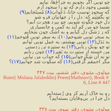
چو تویی اگر بجویم به چراغ‌ها، نیابم
نفسی وجود دارم که تو را سجود آرم
که سجودِ توست جانا، دَعَواتِ
(
۸
)
 مُستَجابم
(
۹
)
تو بگفتِیَم که: دل را ز جهانیان فرو شو
دلِ خود چگونه شویم، چو ببرد هجرت آبم؟
صنما چو من کم آید به کمی و جانسپاری
که ز رَشکِ دل کبابم و به اشک چون سَحابم
به سحر تویی صَبوحم
(
۱۰
)
، به سفر تویی فُتوحم
(
۱۱
)
به بَدَل
(
۱۲
)
 تویی بهشتم، به عمل تویی ثَوابم
تو چو بوبکِ ربابی
(
۱۳
)
 به ستیزه تن زدستی
منِ خسته از ستیزت به نَفیر
(
۱۴
)
 چون ربابم
تو نه آن شِکَرجوابی
(
۱۵
)
 که جوابِ من نیایی
مگر احمقم گرفتی
(
۱۶
)
 که سکوت شد جوابم
(
۱۷
)
؟
مولوی، مثنوی، دفتر ششم، بیت ۴۴۷
Rumi( Molana Jalaleddin) Poem(Mathnavi), Book # 
6, Line # 447
رو به خاک آریم کز وی رُسته‌ایم
دل چرا در بی‌وفایان بسته‌ایم؟
مولوی، مثنوی، دفتر سوم، بیت ۳۳۸