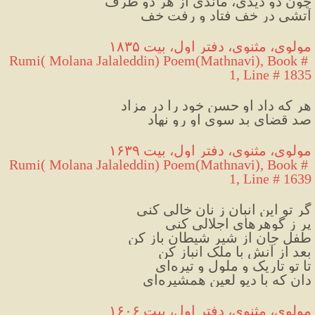
چون دو دیدی، ماندی از هر دو طرف
آتشی در خف فتاد و رفت خف
مولوی، مثنوی، دفتر اول، بیت ۱۸۳۵
Rumi( Molana Jalaleddin) Poem(Mathnavi), Book # 
1, Line # 1835
هر که داد او حسن خود را در مزاد
صد قضای بد سوی او رو نهاد
مولوی، مثنوی، دفتر اول، بیت ۱۶۳۹
Rumi( Molana Jalaleddin) Poem(Mathnavi), Book # 
1, Line # 1639
گر تو این انبان ز نان خالی کنی
پر ز گوهرهای اجلالی کنی
طفل جان از شیر شیطان باز کن
بعد از آنش با ملک انباز کن
تا تو تاریک و ملول و تیره‌ای
دان که با دیوِ لعین همشیره‌ای
مولوی، مثنوی، دفتر اول، بیت ۱۶۰۶