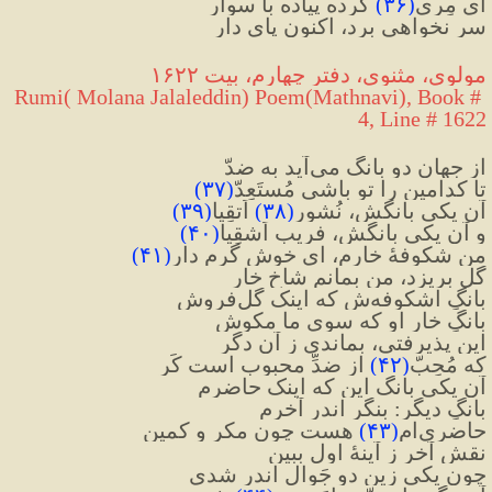
ای مِری
(
۳۶
)
 کرده پیاده با سوار
سر نخواهی برد، اکنون پای دار
مولوی، مثنوی، دفتر چهارم، بیت ۱۶۲۲
Rumi( Molana Jalaleddin) Poem(Mathnavi), Book # 
4, Line # 1622
از جهان دو بانگ می‌آید به ضدّ
تا کدامین را تو باشی مُستَعِدّ
(
۳۷
)
آن یکی بانگش، نُشورِ
(
۳۸
)
 اَتقِیا
(
۳۹
)
و آن یکی بانگش، فریبِ اَشقِیا
(
۴۰
)
من شکوفهٔ خارم، ای خوش گرم دار
(
۴۱
)
گل بریزد، من بمانم شاخِ خار
بانگِ اشکوفه‌ش که اینک گل‌فروش
بانگِ خارِ او که سوی ما مکوش
این پذیرفتی، بماندی ز آن دگر
که مُحِبّ
(
۴۲
)
 از ضدِّ محبوب است کَر
آن یکی بانگ این که اینک حاضرم
بانگِ دیگر: بنگر اندر آخرم
حاضری‌ام
(
۴۳
)
 هست چون مکر و کمین
نقشِ آخر ز آینهٔ اول ببین
چون یکی زین دو جَوال اندر شدی