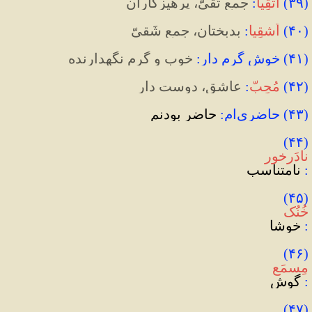
(
۳۹
)
اَتقِیا
:
 جمع تَقیّ، پرهیزگاران
(
۴۰
)
اَشقِیا
:
 بدبختان، جمع شَقیّ
(
۴۱
)
 خوش گرم دار
:
 خوب و گرم نگهدارنده
(
۴۲
)
مُحِبّ
:
عاشق، دوست دار
(۴۳) حاضری‌ام:
 حاضر بودنم
(۴۴) 
نادَرخور
:
 نامتناسب
(۴۵) 
خُنُک
: 
خوشا
(۴۶) 
مِسمَع
:
 گوش
(۴۷) 