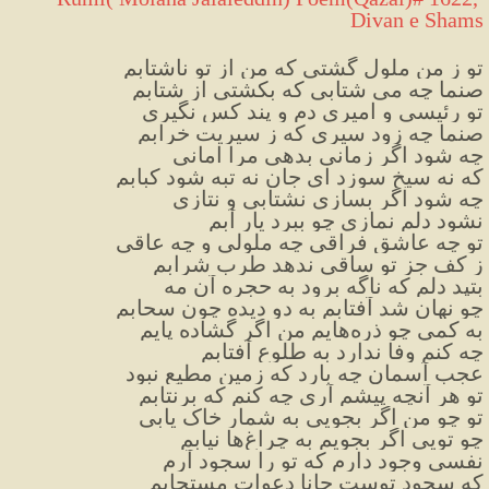
Divan e Shams
تو ز من ملول گشتی که من از تو ناشتابم
صنما چه می شتابی که بکشتی از شتابم
تو رئیسی و امیری دم و پند کس نگیری
صنما چه زود سیری که ز سیریت خرابم
چه شود اگر زمانی بدهی مرا امانی
که نه سیخ سوزد ای جان نه تبه شود کبابم
چه شود اگر بسازی نشتابی و نتازی
نشود دلم نمازی چو ببرد یار آبم
تو چه عاشق فراقی چه ملولی و چه عاقی
ز کف جز تو ساقی ندهد طرب شرابم
بتپد دلم که ناگه برود به حجره آن مه
چو نهان شد آفتابم به دو دیده چون سحابم
به کمی چو ذره‌هایم من اگر گشاده پایم
چه کنم وفا ندارد به طلوع آفتابم
عجب آسمان چه بارد که زمین مطیع نبود
تو هر آنچه پیشم آری چه کنم که برنتابم
تو چو من اگر بجویی به شمارِ خاک یابی
چو تویی اگر بجویم به چراغ‌ها نیابم
نفسی وجود دارم که تو را سجود آرم
که سجود توست جانا دعوات مستجابم