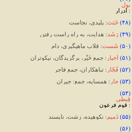
بول
: 
ادرار
(
۴۸
)
خَبَث
:
 پلیدی، نجاست
(
۴۹
)
رَشَد
:
 هدایت، به راه راست رفتن
(
۵۰
)
شَست
:
قلاب ماهیگیری، دام
(
۵۱
)‌
اَخیار
:
 جمع خَیِّر، برگزیدگان، نیکوتران
(
۵۲
)
فُجّار
:
 تباهکاران، جمع فاجِر
(
۵۳
)
جار
:
 همسایه، جمع: جِیران
(۵۴) 
قِبطی
:
 قوم فرعون
(
۵۵
)
ذَمیم
:
نکوهیده، زشت، ناپسند
(۵۶) 