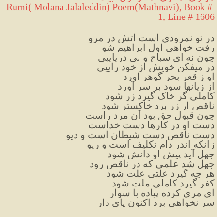
Rumi( Molana Jalaleddin) Poem(Mathnavi), Book # 
1, Line # 1606
در تو نمرودی است آتش در مرو
رفت خواهی اول ابراهیم شو
چون نه ای سباح و نی دریاییی
در میفکن خویش از خود راییی
او ز قعر بحر گوهر آورد
از زیانها سود بر سر آورد
کاملی گر خاک گیرد زر شود
ناقص ار زر برد خاکستر شود
چون قبول حق بود آن مرد راست
دست او در کارها دست خداست
دست ناقص دست شیطان است و دیو
زآنکه اندر دام تکلیف است و ریو
جهل آید پیش او دانش شود
جهل شد علمی که در ناقص رود
هر چه گیرد علتی علت شود
کفر گیرد کاملی ملت شود
ای مری کرده پیاده با سوار
سر نخواهی برد اکنون پای دار