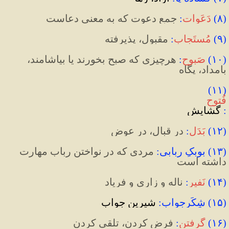
(
۸
)‌
دَعَوات
:
 جمع دعوت که به معنی دعاست
(
۹
)
مُستَجاب
:
مقبول، پذیرفته
(
۱۰
)‌
صَبوح
:
 هرچیزی که صبح بخورند یا بیاشامند، 
بامداد، پگاه
(۱۱) 
فُتوح
:
 گشایش
(
۱۲
)
بَدَل
:
 در قبال، در عوض
(
۱۳
)
 بوبکِ ربابی
:
 مردی که در نواختن رباب مهارت 
داشته است
(
۱۴
)
نَفیر
:
 ناله و زاری و فریاد
(۱۵) شِکَرجواب:
 شیرین جواب
(
۱۶
)
گرفتن
:
 فرض کردن، تلقی کردن