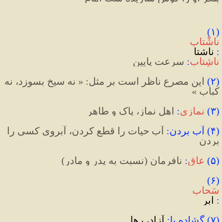
(۱) 
ناشْتاب
:
 ناشتا
ناشِتاب
:
 سرعت پايين
(
۲
)
 این مصرع ناظر است بر مثل: « نه سیخ بسوزد، نه 
کباب »
(
۳
)
نمازی
:
 اهل نماز، پاک و طاهر
(
۴
)
 آب بردن
:
 آب حیات را قطع کردن، آبروی کسی را 
بردن
(
۵
)
عاق
:
نافرمان (نسبت به پدر و مادر)
(۶)‌ 
سَحاب
:
 ابر
(۷) گشاده پا:
 آزاد، رها