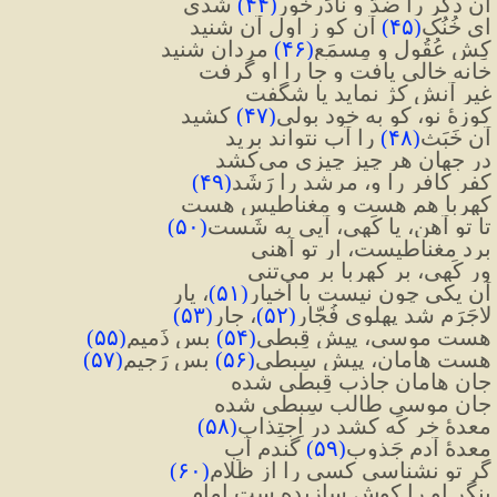
آن دگر را ضدّ و نادَرخور
(
۴۴
)
 شدی
ای خُنُک
(
۴۵
)
 آن کو ز اول آن شنید
کِش عُقُول و مِسمَعِ
(
۴۶
)
 مردان شنید
خانه خالی یافت و جا را او گرفت
غیرِ آنش کژ نماید یا شگفت
کوزهٔ نو، کو به خود بولی
(
۴۷
)
 کشید
آن خَبَث
(
۴۸
)
 را آب نتواند برید
در جهان هر چیز چیزی می‌کشد
کفر کافر را و، مرشد را رَشَد
(
۴۹
)
کهربا هم هست و مغناطیس هست
تا تو آهن، یا کَهی، آیی به شَست
(
۵۰
)
برد مغناطیست، ار تو آهنی
ور کَهی، بر کهربا بر می‌تنی
آن یکی چون نیست با اَخیار
(
۵۱
)
، یار
لاجَرَم شد پهلوی فُجّار
(
۵۲
)
، جار
(
۵۳
)
هست موسی، پیشِ قِبطی
(
۵۴
)
 بس ذَمیم
(
۵۵
)
هست هامان، پیشِ سِبطی
(
۵۶
)
 بس رَجیم
(
۵۷
)
جانِ هامان جاذبِ قِبطی شده
جانِ موسی طالبِ سِبطی شده
معدهٔ خر کَه کشد در اِجتِذاب
(
۵۸
)
معدهٔ آدم جَذوبِ
(
۵۹
)
 گندم آب
گر تو نشناسی کسی را از ظَلام
(
۶۰
)
بنگر او را کوش سازیده ست امام