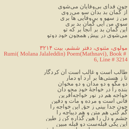
چون فدای بی‌وفایان می‌شوی
از گمان بد بدان سو می‌روی
من ز سهو و بی‌وفایی ها بری
سوی من آیی گمان بد بری
این گمان بد بر آنجا بر که تو
می‌شوی در پیش همچون خود دوتو
مولوی، مثنوی، دفتر ششم، بیت ۳۲۱۴
Rumi( Molana Jalaleddin) Poem(Mathnavi), Book # 
6, Line # 3214
طالب است و غالب است آن کردگار
تا ز هستی‌ها بر آرد او دمار
دو مگو و دو مدان و دو مخوان
بنده را در خواجهٔ خود محو دان
خواجه هم در نورِ خواجه‌آفرین
فانی است و مرده و مات و دفین
چون جدا بینی ز حق این خواجه را
گم کنی هم متن و هم دیباچه را
چشم و دل را هین گذاره کن ز طین
این یکی قبله‌ست دو قبله مبین