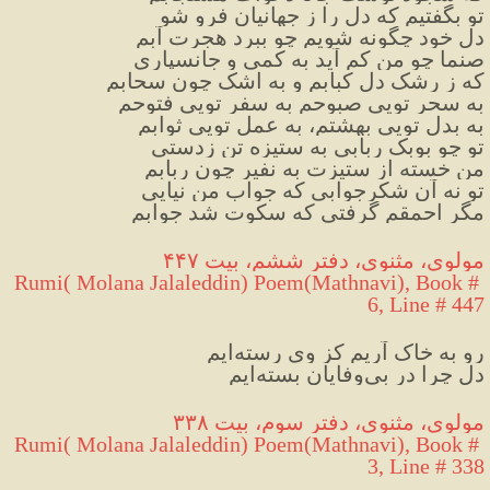
تو بگفتیم که دل را ز جهانیان فرو شو
دل خود چگونه شویم چو ببرد هجرت آبم
صنما چو من کم آید به کمی و جانسپاری
که ز رشک دل کبابم و به اشک چون سحابم
به سحر تویی صبوحم به سفر تویی فتوحم
به بدل تویی بهشتم، به عمل تویی ثوابم
تو چو بوبک ربابی به ستیزه تن زدستی
من خسته از ستیزت به نفیر چون ربابم
تو نه آن شکرجوابی که جواب من نیایی
مگر احمقم گرفتی که سکوت شد جوابم
مولوی، مثنوی، دفتر ششم، بیت ۴۴۷
Rumi( Molana Jalaleddin) Poem(Mathnavi), Book # 
6, Line # 447
رو به خاک آریم کز وی رسته‌ایم
دل چرا در بی‌وفایان بسته‌ایم
مولوی، مثنوی، دفتر سوم، بیت ۳۳۸
Rumi( Molana Jalaleddin) Poem(Mathnavi), Book # 
3, Line # 338