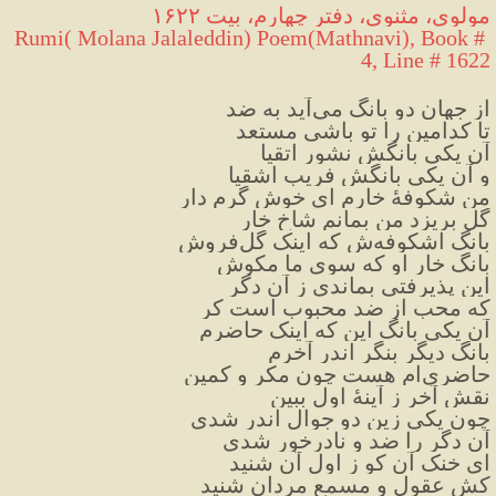
مولوی، مثنوی، دفتر چهارم، بیت ۱۶۲۲
Rumi( Molana Jalaleddin) Poem(Mathnavi), Book # 
4, Line # 1622
از جهان دو بانگ می‌آید به ضد
تا کدامین را تو باشی مستعد
آن یکی بانگش نشور اتقیا
و آن یکی بانگش فریب اشقیا
من شکوفهٔ خارم ای خوش گرم دار
گل بریزد من بمانم شاخ خار
بانگ اشکوفه‌ش که اینک گل‌فروش
بانگ خار او که سوی ما مکوش
این پذیرفتی بماندی ز آن دگر
که محب از ضد محبوب است کر
آن یکی بانگ این که اینک حاضرم
بانگ دیگر بنگر اندر آخرم
حاضری‌ام هست چون مکر و کمین
نقشِ آخر ز آینهٔ اول ببین
چون یکی زین دو جوال اندر شدی
آن دگر را ضد و نادرخور شدی
ای خنک آن کو ز اول آن شنید
کش عقول و مسمع مردان شنید