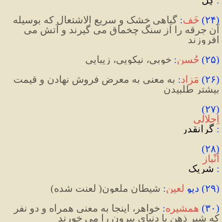
(
۲۴
)
خَف
:
گیاهی خشک و سریع الاشتعال که بوسیله 
آن جرقه را از سنگ چخماق می گیرند و آتش می 
افروزند
(
۲۵
)
حُسن
:
 خوبی، نیکویی، زیبایی
(
۲۶
)
مَزاد
:
به معنی به معرض فروش نهادن و قیمت 
بیشتر طلبیدن
(۲۷) 
اِجلالی
:
 گرانقدر
(۲۸) 
اَنْباز
: 
شریک
(
۲۹
)
 دیو 
لعین
:
 شیطان ملعون( لعنت شده)
(
۳۰
)
همشیره
:
خواهر، اینجا به معنی همراه و دو نفر 
که شیر ذهن یا دنیای بیرون را می خورند