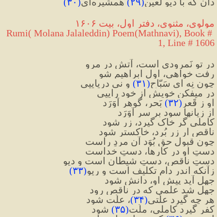
دان که با دیوِ لَعین
(
۲۹
)
 همشیره‌ای
(
۳۰
)
مولوی، مثنوی، دفتر اول، بیت ۱۶۰۶
Rumi( Molana Jalaleddin) Poem(Mathnavi), Book # 
1, Line # 1606
در تو نَمرودی است، آتش در مرو
رفت خواهی، اول ابراهیم شو
چون نِه ای سَبّاح
(
۳۱
)
 و نی دریاییی
در میفکن خویش از خود راییی
او ز قَعرِ
(
۳۲
)
 بَحر، گوهر آوَرَد
از زیانها سود بر سر آوَرَد
کاملی گر خاک گیرد، زر شود
ناقص ار زر بُرد، خاکستر شود
چون قبولِ حق بُوَد آن مردِ راست
دستِ او در کارها، دستِ خداست
دستِ ناقص، دستِ شیطان است و دیو
زآنکه اندر دامِ تکلیف است و ریو
(
۳۳
)
جهل آید پیشِ او، دانش شود
جهل شد علمی که در ناقص رود
هر چه گیرد علّتی
(
۳۴
)
، علّت شود
کفر گیرد کاملی، ملّت
(
۳۵
)
 شود