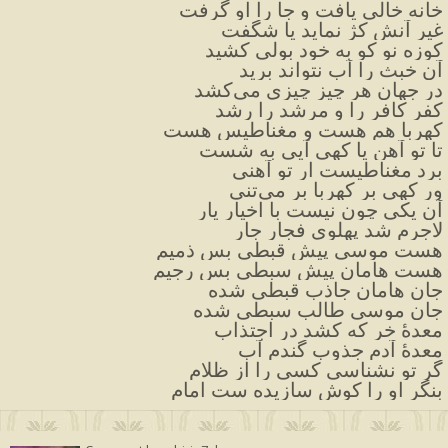
خانه خالی یافت و جا را او گرفت
غیرِ آنش کژ نماید یا شگفت
کوزه نو کو به خود بولی کشید
آن خبث را آب نتواند برید
در جهان هر چیز چیزی می‌کشد
کفر کافر را و مرشد را رشد
کهربا هم هست و مغناطیس هست
تا تو آهن یا کهی آیی به شست
برد مغناطیست ار تو آهنی
ور کهی بر کهربا بر می‌تنی
آن یکی چون نیست با اخیار یار
لاجرم شد پهلوی فجار جار
هست موسی پیش قبطی بس ذمیم
هست هامان پیشِ سبطی بس رجیم
جان هامان جاذب قبطی شده
جان موسی طالب سبطی شده
معدهٔ خر که کشد در اجتذاب
معدهٔ آدم جذوب گندم آب
گر تو نشناسی کسی را از ظلام
بنگر او را کوش سازیده ست امام