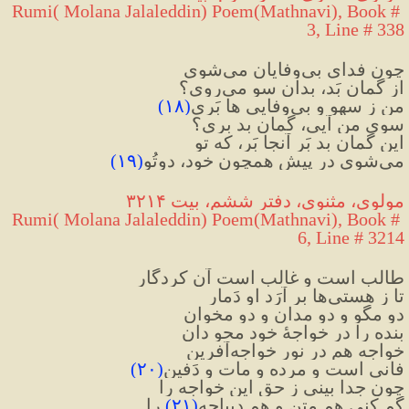
Rumi( Molana Jalaleddin) Poem(Mathnavi), Book # 
3, Line # 338
چون فدای بی‌وفایان می‌شوی
از گمانِ بَد، بدان سو می‌روی؟
من ز سهو و بی‌وفایی ها بَری
(
۱۸
)
سویِ من آیی، گمانِ بد بری؟
این گمانِ بد بَر آنجا بَر، که تو
می‌شوی در پیشِ همچون خود، دوتُو
(
۱۹
)
مولوی، مثنوی، دفتر ششم، بیت ۳۲۱۴
Rumi( Molana Jalaleddin) Poem(Mathnavi), Book # 
6, Line # 3214
طالب است و غالب است آن کردگار
تا ز هستی‌ها بر آرَد او دَمار
دو مگو و دو مدان و دو مخوان
بنده را در خواجهٔ خود محو دان
خواجه هم در نورِ خواجه‌آفرین
فانی است و مرده و مات و دَفین
(
۲۰
)
چون جدا بینی ز حق این خواجه را
گم کنی هم متن و هم دیباچه
(
۲۱
)
 را