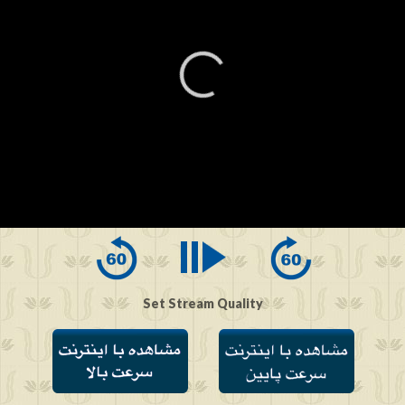
0
seconds
of
0
seconds
Set Stream Quality