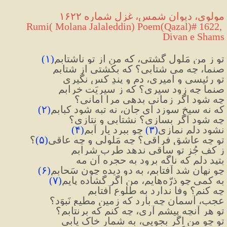
مولوی، دیوان شمس، غزل شماره ۱۶۲۲
 Rumi( Molana Jalaleddin) Poem(Qazal)# 1622, 
Divan e Shams
تو ز من مَلول گشتی، که من از تو ناشتابم
(
۱
)
صنما، چه می شتابی؟ که بکُشتی از شتابم
تو رئیسی و امیری، دم و پندِ کس نگیری
صنما چه زود سیری؟ که ز سیریَت خرابم
چه شود اگر زمانی بدهی مرا امانی؟
که نه سیخ سوزد ای جان، نه تبه شود کبابم
(
۲
)
چه شود اگر بسازی؟ نشتابی و نتازی؟
نشود دلم نمازی
(
۳
)
 چو ببرد یار آبم
(
۴
)
تو چه عاشقِ فراقی؟ چه مَلولی و چه عاقی
(
۵
)
؟
ز کفِ جُزِ تو ساقی ندهد طرب شرابم
بتپد دلم که ناگه برود به حجره آن مه
چو نهان شد آفتابم، به دو دیده چون سَحابم
(
۶
)
به کمی چو ذرّه‌هایم، من اگر گشاده پایم
(
۷
)
چه کنم؟ وفا ندارد به طلوع آفتابم
عجب، آسمان چه بارد که زمین مطیع نَبوَد؟
تو هر آنچه پیشم آری، چه کنم که برنتابم؟
تو چو من اگر بجویی، به شمارِ خاک یابی