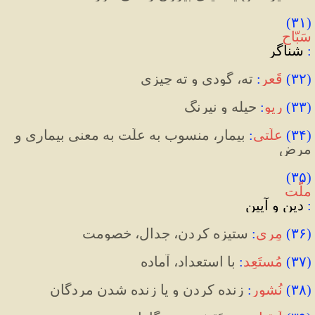
(۳۱) 
سَبّاح
:
 شناگر
(
۳۲
)
قَعر
:
ته، گودی و ته چیزی
(
۳۳
)
ریو
:
 حیله و نیرنگ
(
۳۴
)
علّتی
:
 بیمار، منسوب به علّت به معنی بیماری و 
مرض
(۳۵) 
ملّت
: 
دین و آیین
(
۳۶
)
مِری
:
ستیزه کردن، جدال، خصومت
(
۳۷
)
مُستَعِد
:
 با استعداد، آماده
(
۳۸
)
نُشورِ
:
 زنده کردن و یا زنده شدن مردگان