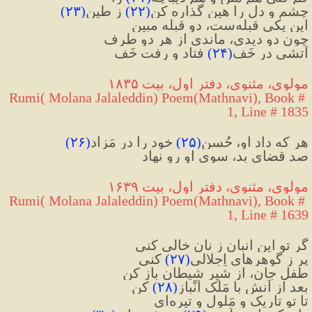
چشم و دل را هین گذاره کن
(
۲۲
)
 ز طین
(
۲۳
)
این یکی قبله‌ست، دو قبله مبین
چون دو دیدی، ماندی از هر دو طرف
آتشی در خَف
(
۲۴
)
 فتاد و رفت خَف
مولوی، مثنوی، دفتر اول، بیت ۱۸۳۵
Rumi( Molana Jalaleddin) Poem(Mathnavi), Book # 
1, Line # 1835
هر که داد او، حُسنِ
(
۲۵
)
 خود را در مَزاد
(
۲۶
)
صد قضای بد، سوی او رو نهاد
مولوی، مثنوی، دفتر اول، بیت ۱۶۳۹
Rumi( Molana Jalaleddin) Poem(Mathnavi), Book # 
1, Line # 1639
گر تو این انبان ز نان خالی کنی
پر ز گوهرهای اِجلالی
(
۲۷
)
 کنی
طفل جان، از شیر شیطان باز کن
بعد از آنش با مَلَک اَنْباز
(
۲۸
)
 کن
تا تو تاریک و مَلول و تیره‌ای