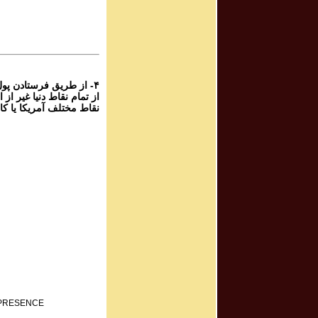
۴
پرویز شهبازی - گ
۴
از طریق فرستادن پول ،
نقاط مختلف آمریکا یا ک:
F PRESENCE