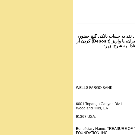
PhoneCalls #1054
3 Audio Programs | ۱۰۵
Parviz Shahbazi - Ganje Hozour | نج
حضور
PhoneCalls #1054
2 Audio Programs | ۱۰۵
۴- نقد به حساب بانکی گنج حضور
از تمام نقاط دنیا غیر از ایران، یا واریز (Deposit) کردن از
انادا، به شرح زیر
WELLS FARGO BANK
6001 Topanga Canyon Blvd
Woodland Hills, CA
91367 USA.
Beneficiary Name: TREASURE O
FOUNDATION, INC.