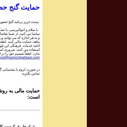
۹
پرویز شهبازی - گ
حمایت گنج حض
۸
بیننده عزیز برنامه گنج حضور:
پرویز شهبازی - گ
با سلام و احوالپرسی، با تشکر
تماشا می کنید، از شما تقاضا
و به هر اندازه که می توانید و 
۸
ماهه، حمایت مالی کنید. لطفاً 
پرویز شهبازی - گ
ادامه خدمات فرهنگی این تلو
استفاده می کنند، ضروری است.
ندارد. لطفاً تصمیم خود را در :
port@parvizshahbazi.com
۸
پرویز شهبازی - گ
در صورت لزوم با ‍پشتیبانی 
تماس بگیرید.
۷
پرویز شهبازی - گ
حمایت مالی به روشه
است:
۷
پرویز شهبازی - گ
۷
پرویز شهبازی - گ
۱- از طریق کردیت کارت و