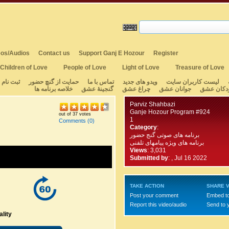
os/Audios
Contact us
Support Ganj E Hozour
Register
Children of Love
People of Love
Light of Love
Treasure of Love
لیست کاربران سایت
ویدو های جدید
تماس با ما
حمایت از گنچ حضور
ثبت نام
دکان عشق
جوانان عشق
چراغ عشق
گنجینهٔ عشق
خلاصه برنامه ها
Parviz Shahbazi
Ganje Hozour Program #924
out of 37 votes
1
Comments
(0)
Category
:
برنامه های صوتی گنج حضور
برنامه های ویژه پیامهای تلفنی
Views
: 3,031
Submitted by
:
, Jul 16 2022
TAKE ACTION
SHARE V
Post your comment
Embed t
Report this video/audio
Send to 
lity