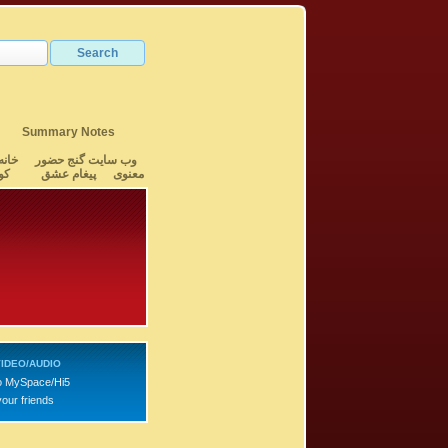
Summary Notes
وب سایت گنج حضور
خانه
معنوی
پیغام عشق
کو
IDEO/AUDIO
o MySpace/Hi5
your friends