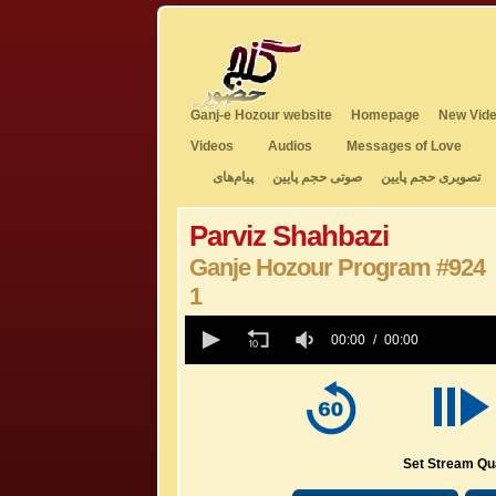
Ganj-e Hozour website
Homepage
New Vide
Videos
Audios
Messages of Love
تصویری حجم پایین
صوتی حجم پایین
پیام‌های
Parviz Shahbazi
Ganje Hozour Program #924
1
0
seconds
00:00
00:00
of
0
seconds
Volume
50%
Set Stream Qua