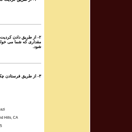
۶
پرویز شهبازی - گ
۶
از طریق دادن کردیت کار
پرویز شهبازی - گ
مقداری که شما می خواه
شود.
۶
پرویز شهبازی - گ
۵
۳- از طریق فرستادن چک به آدرس زیر:
پرویز شهبازی - گ
۵
پرویز شهبازی - گ
azi
۵
d Hills, CA
پرویز شهبازی - گ
A.