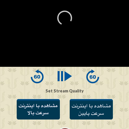
0
seconds
of
0
seconds
Set Stream Quality