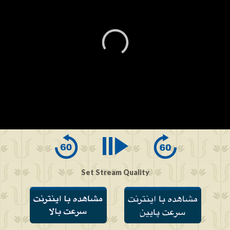
0
seconds
of
0
seconds
Set Stream Quality