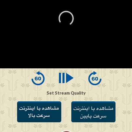
0
seconds
of
0
seconds
Set Stream Quality