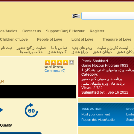
os/Audios
Contact us
Support Ganj E Hozour
Register
Children of Love
People of Love
Light of Love
Treasure of Love
لیست کاربران سایت
ویدو های جدید
تماس با ما
حمایت از گنچ حضور
ثبت نام
دکان عشق
جوانان عشق
چراغ عشق
گنجینهٔ عشق
خلاصه برنامه ها
Parviz Shahbazi
Ganje Hozour Program #933
out of 29 votes
1 برنامه ویژه پیامهای تلفنی بینندگان
Comments
(0)
Category
:
بر
برنامه های صوتی گنج حضور
برنامه های ویژه پیامهای تلفنی
Views
: 2,782
Submitted by
:
, Sep 16 2022
TAKE ACTION
SHAR
Post your comment
Embe
Report this video/audio
Send 
Quality