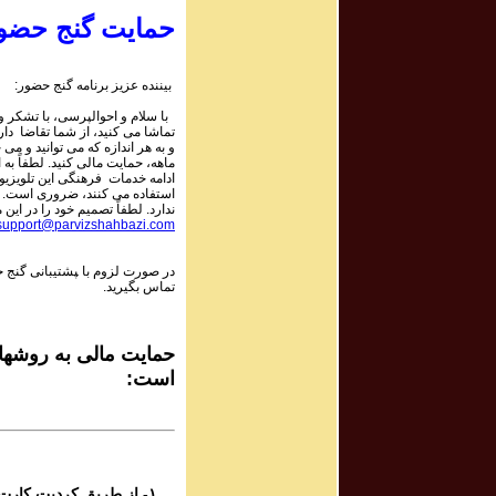
 ۱۰۵۹
r | پرویز شهبازی - گنج
حمایت گنج حضو
 ۱۰۵۸
بیننده عزیز برنامه گنج حضور:
r | پرویز شهبازی - گنج
با سلام و احوالپرسی، با تشکر و 
تماشا می کنید، از شما تقاضا دا
و به هر اندازه که می توانید و می خ
 ۱۰۵۸
ماهه، حمایت مالی کنید. لطفاً به 
r | پرویز شهبازی - گنج
ادامه خدمات فرهنگی این تلویزی
استفاده می کنند، ضروری است. ای
ندارد. لطفاً تصمیم خود را در این :
support@parvizshahbazi.com
 ۱۰۵۸
r | پرویز شهبازی - گنج
در صورت لزوم با ‍پشتیبانی گنج 
تماس بگیرید.
 ۱۰۵۷
r | پرویز شهبازی - گنج
حمایت مالی به روشهای
است:
 ۱۰۵۷
r | پرویز شهبازی - گنج
 ۱۰۵۷
r | پرویز شهبازی - گنج
۱- از طریق کردیت کارت و