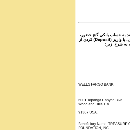
PhoneCalls #1054
3 Audio Programs |
Parviz Shahbazi - Ganje Hozou
حضور
PhoneCalls #1054
2 Audio Programs |
۴-  به حساب بانکی گنج حضور
از تمام نقاط دنیا غیر از ایران، یا واریز (Deposit) کردن از
دا، به شرح زیر
WELLS FARGO BANK
6001 Topanga Canyon Blvd
Woodland Hills, CA
91367 USA.
Beneficiary Name: TREASURE
FOUNDATION, INC.