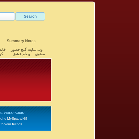
Summary Notes
وب سایت گنج حضور
خانه
معنوی
پیغام عشق
کو
E VIDEO/AUDIO
d to MySpace/Hi5
to your friends