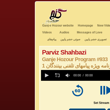
Ganj-e Hozour website
Homepage
New Vide
Videos
Audios
Messages of Love
تصویری حجم پایین
صوتی حجم پایین
پیام‌های
Parviz Shahbazi
Ganje Hozour Program #933
1 نامه ویژه پیامهای تلفنی بینندگان
0
seconds
00:00
00:00
of
0
seconds
Volume
50%
Set Stream 