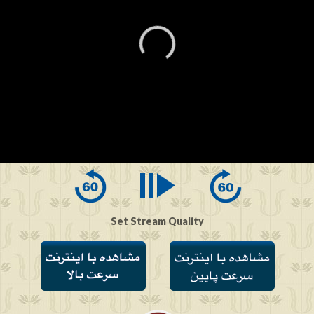
0
seconds
of
0
seconds
Set Stream Quality