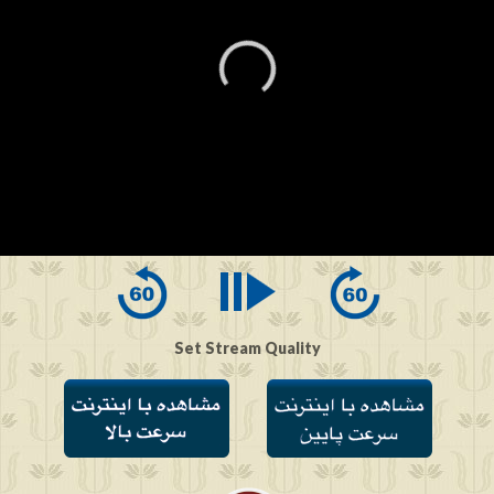
0
seconds
of
0
seconds
Set Stream Quality