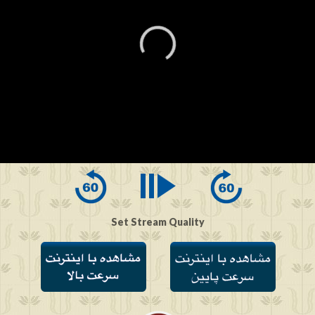
0
seconds
of
0
seconds
Set Stream Quality