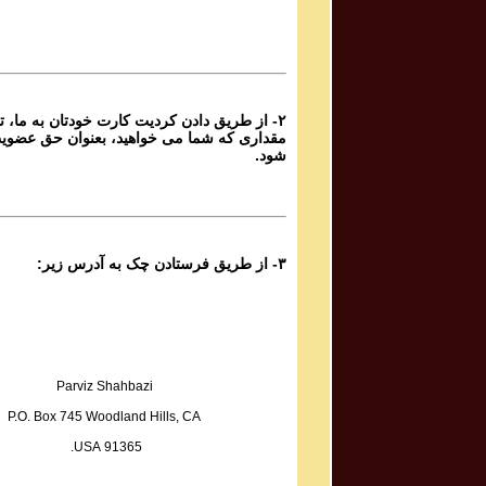
Sadiq Tarif صدیق تعریف
Atashi Dar Sineh Daram Javedani
۲- از طریق دادن کردیت کارت خودتان به ما، تا
Yoones Khanbeigi یونس خان بیگی
مقداری که شما می خواهید، بعنوان حق عضوی
Taa Baad Chenin Baada
شود.
Kaveh Deylami کاوه دیلمی
Rameshgaran
۳- از طریق فرستادن چک به آدرس زیر:
Fazel Jamshidi فاضل جمشیدی
Sarmast
Sadegh Sheykhzadeh صادق شیخ زاده
Hame Ra Dokan Shekaste
Parviz Shahbazi
P.O. Box 745 Woodland Hills, CA
Mohammad Reza & Homayoun Shajarian محمد رضا
91365 USA.
و همایون شجریان
Boosehaye Baran