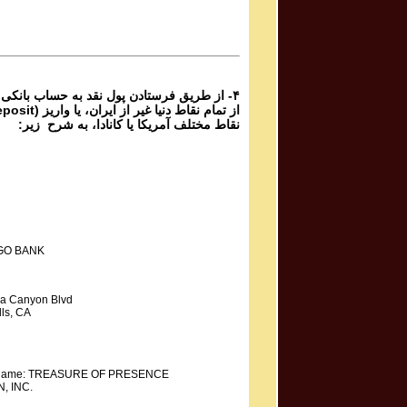
Mahdieh Mohammadkhani مهدیه محمد خانی
Shoorideh
۴- از طریق فرستادن پول نقد به حساب بانکی
نقاط مختلف آمریکا یا کانادا، به شرح زیر:
GO BANK
a Canyon Blvd
ls, CA
y Name: TREASURE OF PRESENCE
, INC.