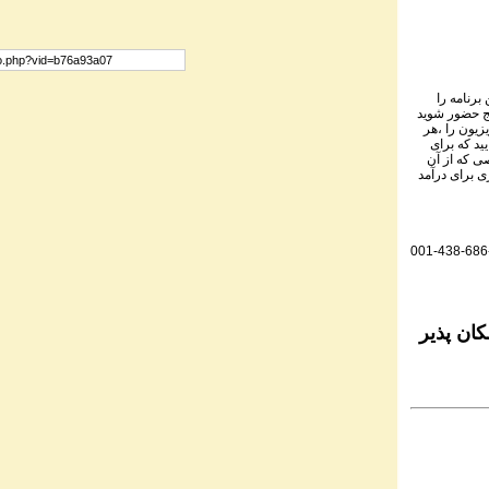
برنامه را
نج حضور شوید
یزیون را ،هر
ید که برای
ی که از آن
ی برای درآمد
001-438-686
ان پذیر