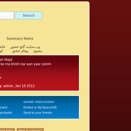
Summary Notes
وب سایت گنج حضور
خانه
معنوی
پیغام عشق
کو
lah Majd
ke ma khish bar aan yaar zanim
ش
7
y
:
admin, Jan 16 2012
SHARE VIDEO/AUDIO
mment
Embed to MySpace/Hi5
deo/audio
Send to your friends
me Artist
Best in category