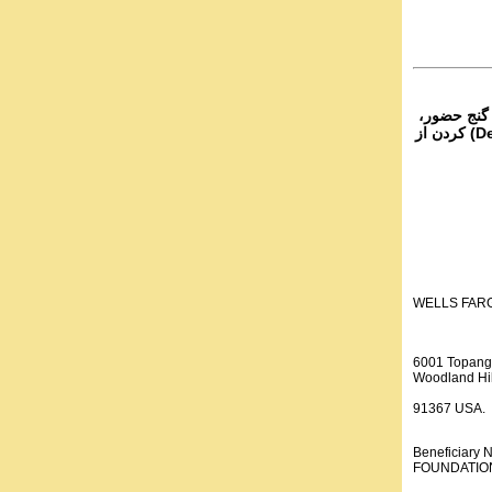
 گنج حضور،
از تمام نقاط دنیا غیر از ایران، یا واریز (Deposit) کردن از
WELLS FAR
6001 Topang
Woodland Hil
91367 USA.
Beneficiar
FOUNDATION