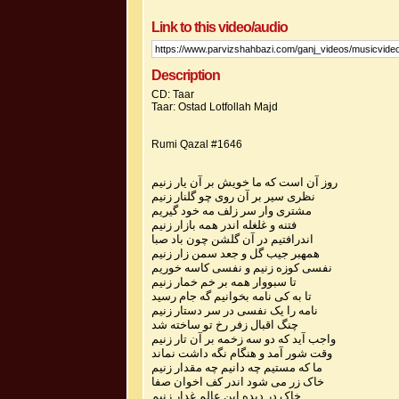
Link to this video/audio
Description
CD: Taar
Taar: Ostad Lotfollah Majd
Rumi Qazal #1646
روز آن است که ما خویش بر آن یار زنیم
نظری سیر بر آن روی چو گلنار زنیم
مشتری وار سر زلف مه خود گیریم
فتنه و غلغله اندر همه بازار زنیم
اندرافتیم در آن گلشن چون باد صبا
همهبر جیب گل و جعد سمن زار زنیم
نفسی کوزه زنیم و نفسی کاسه خوریم
تا سبووار همه بر خم خمار زنیم
تا به کی نامه بخوانیم گه جام رسید
نامه را یک نفسی در سر دستار زنیم
چنگ اقبال زفر رخ تو ساخته شد
واجب آید که دو سه زخمه بر آن تار زنیم
وقت شور آمد و هنگام نگه داشت نماند
ما که مستیم چه دانیم چه مقدار زنیم
خاک زر می شود اندر کف اخوان صفا
خاک در دیده این عالم غدار زنیم