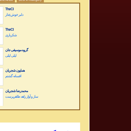
TheCI
دلبر خوش‌عِذار
TheCI
شکرباری
گروه موسیقی جان
لیلی لیلی
همایون شجریان
افسانه گشتم
محمدرضا شجریان
Dariush Band Concert کنسرت گروه داریوش
Sargashteh سرگشته