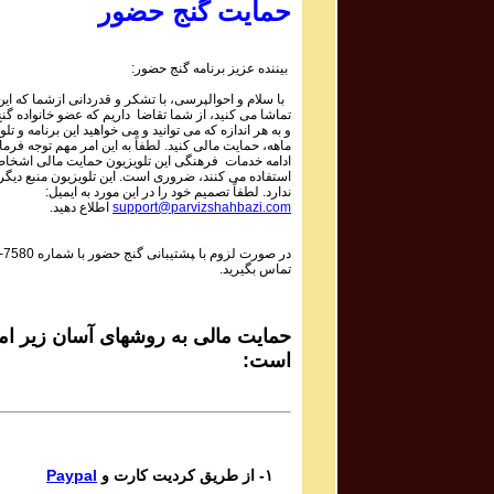
Mojtaba Asgari
حمایت گنج حضور
Bipayan
بیننده عزیز برنامه گنج حضور:
Sadiq Tarif صدیق تعریف
با سلام و احوالپرسی، با تشکر و قدردانی ازشما که این 
Shaneh Bar Zolf
تماشا می کنید، از شما تقاضا داریم که عضو خانواده گ
و به هر اندازه که می توانید و می خواهید این برنامه و تلو
ماهه، حمایت مالی کنید. لطفاً به این امر مهم توجه فرمای
Mohsen Daie Nabi محسن دايی نبی
ادامه خدمات فرهنگی این تلویزیون حمایت مالی اشخاص
استفاده می کنند، ضروری است. این تلویزیون منبع دیگر
Mastaneh Sho
ندارد. لطفاً تصمیم خود را در این مورد به ایمیل:
support@parvizshahbazi.com
اطلاع دهید.
Davoud Azad داود آزاد
در صورت لزوم با ‍پشتیبانی گنج حضور با شماره
-7580
Dar in Raghs o Dar In Hayo hooy
تماس بگیرید.
Mahsa & Marjan Vahdat مهسا و مرجان وحدت
Baagh e Nazar
حمایت مالی به روشهای آسان زیر امک
است:
Bijan Bijani بیژن بیژنی
Bigharar
Del Ava Ensemble گروه دل آوا
۱- از طریق کردیت کارت و
Paypal
Reng