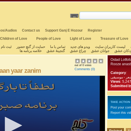
os/Audios
Contact us
Support Ganj E Hozour
Register
Children of Love
People of Love
Light of Love
Treasure of Love
لیست کاربران سایت
ویدو های جدید
تماس با ما
حمایت از گنچ حضور
ثبت نام
دکان عشق
جوانان عشق
چراغ عشق
گنجینهٔ عشق
خلاصه برنامه ها
Ostad Lotfol
Rooze anast 
out of 0 votes
 aan yaar zanim
Comments
(0)
Category
:
عر - موسیقی
Views
: 5,24
Submitted b
TAKE ACTION
Post your co
Report this vi
Sa